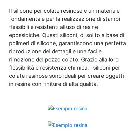
Applicazioni principali: Sculture e oggetti
artistici: dettagli definiti e superfici
Il silicone per colate resinose è un materiale
impeccabili. Prototipazione rapida: modelli e
fondamentale per la realizzazione di stampi
componenti con alta precisione
flessibili e resistenti all’uso di resine
dimensionale. Settori d'uso: Modellismo e
sculture Prototipazione industriale
epossidiche. Questi siliconi, di solito a base di
Caratteristiche tecniche: Tempo di
polimeri di silicone, garantiscono una perfetta
lavorazione: 30-40 minuti Tempo di
riproduzione dei dettagli e una facile
indurimento: 3-5 ore Rapporto di
rimozione del pezzo colato. Grazie alla loro
miscelazione (A:B): 1:1 Densità (g/cm³): 1.08
Viscosità: Parte A: 9000±1000 / Parte B:
flessibilità e resistenza chimica, i siliconi per
8000±1000 Allungamento: 420% Resistenza
colate resinose sono ideali per
creare oggetti
alla trazione: 4.0 MPa Compatibile con
in resina
con finiture di alta qualità.
resina epossidica, poliuretano, cera, gesso e
materiali leggeri, Pure Mold 20 offre una
combinazione ideale di versatilità e
precisione per risultati professionali e
duraturi. Useful articles Gomma siliconica
per dettagli 22 articles ▸ Gomma siliconica
per modelli dettagliati Gomma siliconica per
oggetti complessi Gomma siliconica per