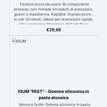
Facile e sicura da usare: Bi-componente
atossica, non richiede strumenti di precisione,
guanti o mascherina. Rapidità: Stampo pronto
in soli 30 minuti, ideale per lavorazioni rapide.
Alta precisione: Riproduce dettagli fini e
complessi con un risultato professionale.
€
29,99
Versatile: Compatibile con resina, gesso, cera,
metallo a basso punto di fusione, sapone e
cemento. Resistente e durevole: Consente oltre
50 tirature con materiali diversi, mantenendo
una durezza di 38 Shore A.
IGUM "FAST" - Gomma siliconica in
pasta atossica
Veloce e facile: Gomma siliconica in pasta