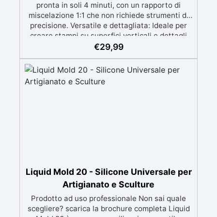
pronta in soli 4 minuti, con un rapporto di
miscelazione 1:1 che non richiede strumenti di
precisione. Versatile e dettagliata: Ideale per
creare stampi su superfici verticali e dettagli
intricati, compatibile con resine, gesso, cera,
€
29,99
metalli a bassa fusione, sapone e cemento.
Atossica e sicura: Formulazione inodore,
atossica e facile da maneggiare senza guanti o
mascherina. Alta resistenza e durabilità:
Consente oltre 50 tirature, con durezza Shore A
di 24 e minimo ritiro lineare (<0,1%). Pratica e
pulita: Antiaderente, non necessita di agenti
distaccanti né di pulizia degli strumenti dopo
l’uso.
Liquid Mold 20 - Silicone Universale per
Artigianato e Sculture
Prodotto ad uso professionale Non sai quale
scegliere? scarica la brochure completa Liquid