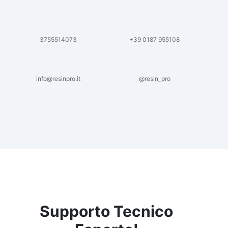
Gomma colata Gomma siliconica per calchi
resistenti Gomma siliconica Gomma
siliconica antiaderente See all articles →
3755514073
+39 0187 955108
info@resinpro.it
@resin_pro
Supporto Tecnico