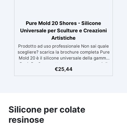
(2 m²), con istruzioni dettagliate per una
creazione semplice e professionale.
Pure Mold 20 Shores - Silicone
Universale per Sculture e Creazioni
Artistiche
Prodotto ad uso professionale Non sai quale
scegliere? scarica la brochure completa Pure
Mold 20 è il silicone universale della gamma
ResinPro®, progettato per creare stampi di
€
25,44
alta qualità per sculture, prototipi e oggetti
artistici. Con una durezza Shore A di 20±2 e
una trasparenza naturale, è perfetto per
calchi dettagliati di piccole e medie
dimensioni, garantendo precisione e stabilità
dimensionale. Grazie alla sua elasticità
bilanciata, consente una rimozione agevole
Silicone per colate
anche di pezzi complessi, mentre l’alta
resinose
stabilità dimensionale riduce al minimo il
ritiro durante l’indurimento (<0,05%).