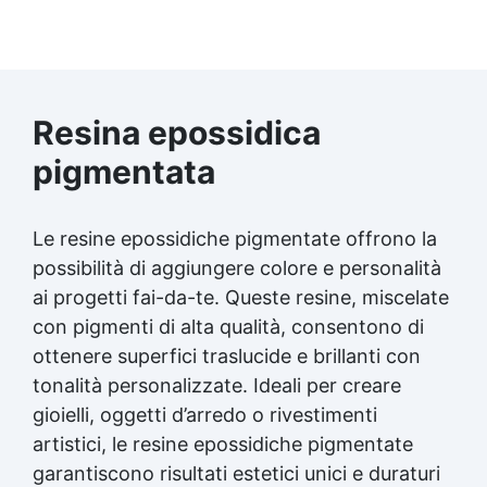
modelli complessi Gomma siliconica per
dettagli precisi Gomma siliconica per dettagli
artistici Gomma siliconica per modelli
artistici Gomma siliconica per modelli
durevoli Gomma siliconica per calchi
dettagliati Gomma siliconica per dettagli
Resina epossidica
complessi Gomma siliconica per modellini
dettagliati Gomma siliconica dettagliata
pigmentata
Gomma siliconica per modelli precisi Gomma
siliconica per calchi precisi Gomma siliconica
per oggetti artistici Gomma siliconica per
Le resine epossidiche pigmentate offrono la
dettagli Gomma siliconica per calchi artistici
possibilità di aggiungere colore e personalità
Gomma siliconica per oggetti durevoli
ai progetti fai-da-te. Queste resine, miscelate
Gomma siliconica per modelli Gomma
siliconica ad alta precisione Gomma
con pigmenti di alta qualità, consentono di
siliconica per dettagli durevoli Gomma
ottenere superfici traslucide e brillanti con
siliconica per modellini Gomma siliconica per
tonalità personalizzate. Ideali per creare
modelli resistenti See all articles → Silicone
e tempi di asciugatura 15 articles ▸ Formine
gioielli, oggetti d’arredo o rivestimenti
al silicone Calco silicone Silicone
artistici, le resine epossidiche pigmentate
bicomponente Silicone per calchi Olio di
garantiscono risultati estetici unici e duraturi
silicone In quanto tempo asciuga il silicone