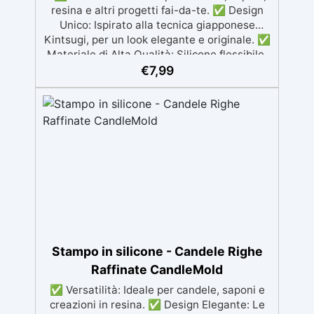
resina e altri progetti fai-da-te. ✅ Design
Unico: Ispirato alla tecnica giapponese
Kintsugi, per un look elegante e originale. ✅
Materiale di Alta Qualità: Silicone flessibile,
riutilizzabile e facile da pulire. ✅ Facile da
€
7,99
Usare: Silicone morbido che consente una
rimozione semplice delle creazioni. ✅ Ideale
per Regali: Perfetto per creare candele e
decorazioni fatte a mano da regalare.
Stampo in silicone - Candele Righe
Raffinate CandleMold
✅ Versatilità: Ideale per candele, saponi e
creazioni in resina. ✅ Design Elegante: Le