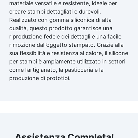
stampi Gomma siliconica liquida per stampi
materiale versatile e resistente, ideale per
Gomma siliconica fai da te Gomma siliconica
creare stampi dettagliati e durevoli.
da colata Gomma liquida per stampi Gomma
Realizzato con gomma siliconica di alta
siliconica per stampi durevoli Gomma
siliconica per colata Gomma siliconica per
qualità, questo prodotto garantisce una
calchi Gomma siliconica colata Gomma
riproduzione fedele dei dettagli e una facile
siliconica per stampi 5 kg Gomma al silicone
rimozione dall’oggetto stampato. Grazie alla
Gomma silicone Gomme siliconiche Gomma
sua flessibilità e resistenza al calore, il silicone
liquida trasparente Gomma per stampi
Gomma siliconica resistente Gomma
per stampi è ampiamente utilizzato in settori
siliconica per stampi complessi Gomma
come l’artigianato, la pasticceria e la
siliconica liquida Gomma siliconica morbida
produzione di prototipi.
Gomma colata Gomma siliconica per calchi
resistenti Gomma siliconica Gomma
siliconica antiaderente See all articles →
Assistenza Completa!