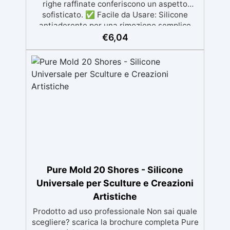
righe raffinate conferiscono un aspetto
sofisticato. ✅ Facile da Usare: Silicone
antiaderente per una rimozione semplice
senza danneggiare il prodotto. ✅
€
6,04
Resistenza e Durabilità: Realizzato per
garantire risultati eccellenti e duraturi. ✅
Dimensioni dello Stampo: 8,3 x 10,3 cm,
dimensione finale della candela: 7,7 x 10,2
cm.
Pure Mold 20 Shores - Silicone
Universale per Sculture e Creazioni
Artistiche
Prodotto ad uso professionale Non sai quale
scegliere? scarica la brochure completa Pure