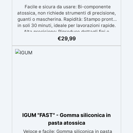
Facile e sicura da usare: Bi-componente
atossica, non richiede strumenti di precisione,
guanti o mascherina. Rapidità: Stampo pronto
in soli 30 minuti, ideale per lavorazioni rapide.
Alta precisione: Riproduce dettagli fini e
complessi con un risultato professionale.
€
29,99
Versatile: Compatibile con resina, gesso, cera,
metallo a basso punto di fusione, sapone e
cemento. Resistente e durevole: Consente oltre
50 tirature con materiali diversi, mantenendo
una durezza di 38 Shore A.
IGUM "FAST" - Gomma siliconica in
pasta atossica
Veloce e facile: Gomma siliconica in pasta