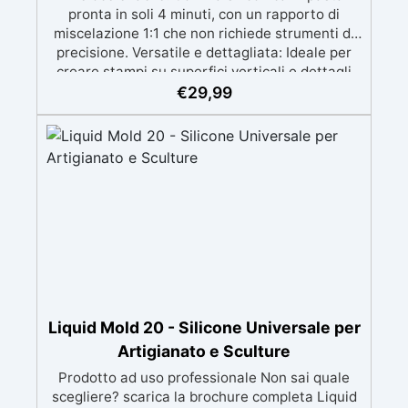
pronta in soli 4 minuti, con un rapporto di
miscelazione 1:1 che non richiede strumenti di
precisione. Versatile e dettagliata: Ideale per
creare stampi su superfici verticali e dettagli
intricati, compatibile con resine, gesso, cera,
€
29,99
metalli a bassa fusione, sapone e cemento.
Atossica e sicura: Formulazione inodore,
atossica e facile da maneggiare senza guanti o
mascherina. Alta resistenza e durabilità:
Consente oltre 50 tirature, con durezza Shore A
di 24 e minimo ritiro lineare (<0,1%). Pratica e
pulita: Antiaderente, non necessita di agenti
distaccanti né di pulizia degli strumenti dopo
l’uso.
Liquid Mold 20 - Silicone Universale per
Artigianato e Sculture
Prodotto ad uso professionale Non sai quale
scegliere? scarica la brochure completa Liquid