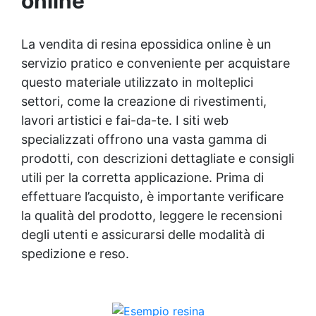
online
siliconica liquida da colata, capace di
lucida che ravviva il colore, protegge
penetrare ovunque e riprodurre ogni minimo
dall'umidità, raggi UV e rende la superficie
dettaglio. È adatta per costruire stampi di
La vendita di resina epossidica online è un
antipolvere ✅ Facile applicazione con rullo,
piccoli oggetti anche con dettagli molto
asciugatura in meno di 12 ore per una
servizio pratico e conveniente per acquistare
piccoli e con sottosquadri evidenti.
protezione rapida e duratura ✅ Ideale per
Prima dell’uso, è necessario aggiungere il 5%
questo materiale utilizzato in molteplici
garage, cortili, magazzini e piazzali,
di catalizzatore, che proponiamo con diverse
settori, come la creazione di rivestimenti,
resistente a temperature estreme e agenti
velocità a seconda delle necessità del
chimici
lavori artistici e fai-da-te. I siti web
cliente. Gomma siliconica liquida colabile per
specializzati offrono una vasta gamma di
condensazione di media durezza (20 shore
A). Presenta elevate caratteristiche
prodotti, con descrizioni dettagliate e consigli
meccaniche, adatto alla preparazione di
utili per la corretta applicazione. Prima di
calchi caratterizzati dalla presenza di
effettuare l’acquisto, è importante verificare
notevoli sottosquadra: riproduzione di statue
in bronzo (Fonderie artistiche), riproduzione
la qualità del prodotto, leggere le recensioni
in serie di manufatti complessi in resina
degli utenti e assicurarsi delle modalità di
(poliestere, poliuretanica ed epossidica), in
spedizione e reso.
gesso, cera naturale e sintetica, cemento
(es. statue, elementi decorativi da giardino,
candele decorative, prototipi, ceramiche
decorative, rosoni, cornici, fregi in finto