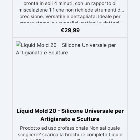
pronta in soli 4 minuti, con un rapporto di
miscelazione 1:1 che non richiede strumenti di
precisione. Versatile e dettagliata: Ideale per
creare stampi su superfici verticali e dettagli
intricati, compatibile con resine, gesso, cera,
€
29,99
metalli a bassa fusione, sapone e cemento.
Atossica e sicura: Formulazione inodore,
atossica e facile da maneggiare senza guanti o
mascherina. Alta resistenza e durabilità:
Consente oltre 50 tirature, con durezza Shore A
di 24 e minimo ritiro lineare (<0,1%). Pratica e
pulita: Antiaderente, non necessita di agenti
distaccanti né di pulizia degli strumenti dopo
l’uso.
Liquid Mold 20 - Silicone Universale per
Artigianato e Sculture
Prodotto ad uso professionale Non sai quale
scegliere? scarica la brochure completa Liquid