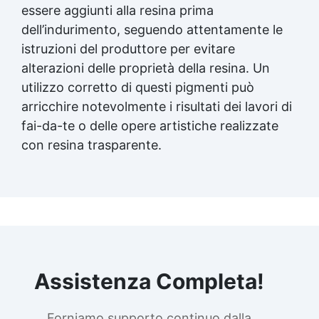
essere aggiunti alla resina prima
STAMPO IN SILICONE: va spedito a
sorpresa. Stampo di alta qualità e
dell’indurimento, seguendo attentamente le
morbido,non tossico, insapore, può essere
istruzioni del produttore per evitare
riutilizzato, facile da pulire. valutazione di
alterazioni delle proprietà della resina. Un
temperatura:-40 centigrado a + 210
utilizzo corretto di questi pigmenti può
centigradi. Scarica la Scheda di Sicurezza
(Resina Epossidica): 1) componente A
arricchire notevolmente i risultati dei lavori di
2) componente B Scarica i Suggerimenti
fai-da-te o delle opere artistiche realizzate
Tecnici ( TDS)
con
resina trasparente
.
Assistenza Completa!
Forniamo supporto continuo dalla