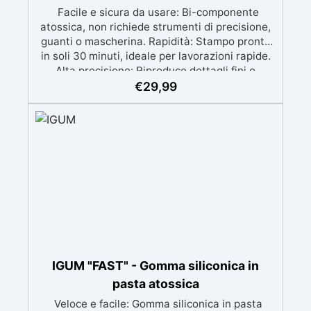
Facile e sicura da usare: Bi-componente
atossica, non richiede strumenti di precisione,
guanti o mascherina. Rapidità: Stampo pronto
in soli 30 minuti, ideale per lavorazioni rapide.
Alta precisione: Riproduce dettagli fini e
complessi con un risultato professionale.
€
29,99
Versatile: Compatibile con resina, gesso, cera,
metallo a basso punto di fusione, sapone e
cemento. Resistente e durevole: Consente oltre
50 tirature con materiali diversi, mantenendo
una durezza di 38 Shore A.
IGUM "FAST" - Gomma siliconica in
pasta atossica
Veloce e facile: Gomma siliconica in pasta