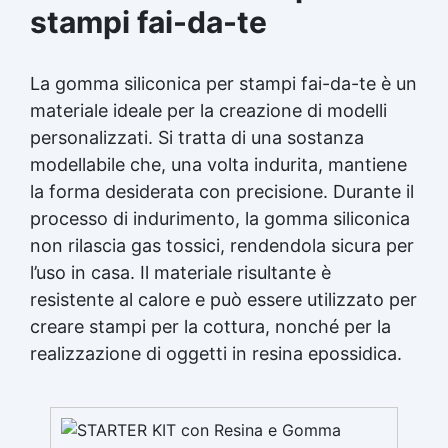
complessi Gomma siliconica per dettagli precisi
stampi fai-da-te
Gomma siliconica per dettagli artistici Gomma
siliconica per modelli artistici Gomma siliconica
per modelli durevoli Gomma siliconica per calchi
La gomma siliconica per stampi fai-da-te è un
dettagliati Gomma siliconica per dettagli
complessi Gomma siliconica per modellini
materiale ideale per la creazione di modelli
dettagliati Gomma siliconica dettagliata
personalizzati. Si tratta di una sostanza
Gomma siliconica per modelli precisi Gomma
modellabile che, una volta indurita, mantiene
siliconica per calchi precisi Gomma siliconica
la forma desiderata con precisione. Durante il
per oggetti artistici Gomma siliconica per
dettagli Gomma siliconica per calchi artistici
processo di indurimento, la gomma siliconica
Gomma siliconica per oggetti durevoli Gomma
non rilascia gas tossici, rendendola sicura per
siliconica per modelli Gomma siliconica ad alta
l’uso in casa. Il materiale risultante è
precisione Gomma siliconica per dettagli
durevoli Gomma siliconica per modellini Gomma
resistente al calore e può essere utilizzato per
siliconica per modelli resistenti See all articles
creare stampi per la cottura, nonché per la
→ Silicone e tempi di asciugatura 15 articles ▸
realizzazione di oggetti in resina epossidica.
Formine al silicone Calco silicone Silicone
bicomponente Silicone per calchi Olio di
silicone In quanto tempo asciuga il silicone
trasparente Siliconi liquidi Silicone quanto
tempo per asciugare Silicone tempo