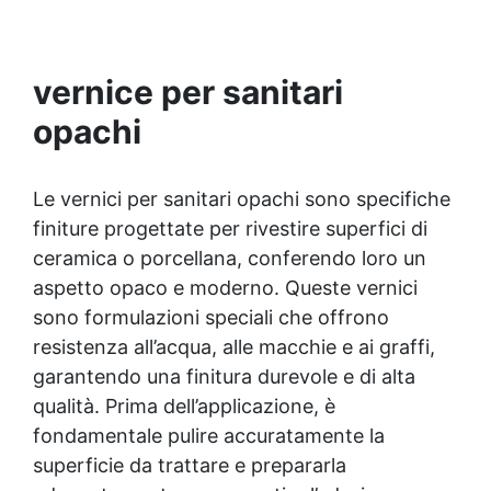
l’applicazione a medio spessore, uniformando
superfici irregolari. ✅ Elevata adesione: Ottima
compatibilità con supporti in calcestruzzo e
superfici poco assorbenti, garantendo
vernice per sanitari
durabilità nel tempo. ✅ Conformità normativa:
Certificato secondo EN 998-1, conforme ai
opachi
Regolamenti Europei EU no. 305/2011 e EU no.
574/2014, assicurando qualità e sicurezza.
Le vernici per sanitari opachi sono specifiche
finiture progettate per rivestire superfici di
ceramica o porcellana, conferendo loro un
aspetto opaco e moderno. Queste vernici
sono formulazioni speciali che offrono
resistenza all’acqua, alle macchie e ai graffi,
garantendo una finitura durevole e di alta
qualità. Prima dell’applicazione, è
fondamentale pulire accuratamente la
superficie da trattare e prepararla