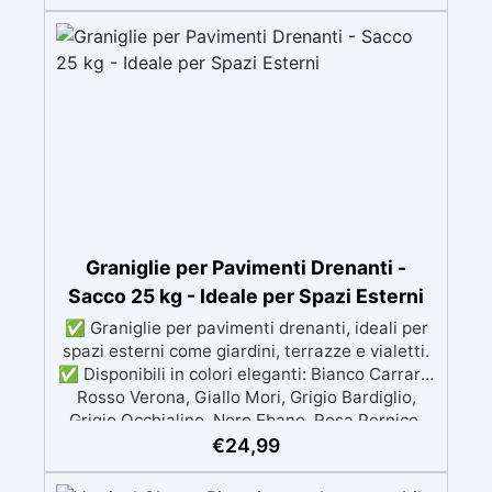
esperienza, con assistenza video/telefonica
gratuita ✅ Economico e Veloce: rinnova le
superfici con una spesa minima, evitando
costosi lavori di ripristino, in appena 24h ✅
Versatile e personalizzabile: adatto a cemento,
calcestruzzo, vecchie pavimentazioni e terra
battuta (previa consulenza). ✅ Resine
resistenti nel tempo: le resine ad alta
tecnologia garantiscono resistenza all'usura e
stabilità del colore negli anni
Graniglie per Pavimenti Drenanti -
Sacco 25 kg - Ideale per Spazi Esterni
✅ Graniglie per pavimenti drenanti, ideali per
spazi esterni come giardini, terrazze e vialetti.
✅ Disponibili in colori eleganti: Bianco Carrara,
Rosso Verona, Giallo Mori, Grigio Bardiglio,
Grigio Occhialino, Nero Ebano, Rosa Pernice,
Beige Botticino ✅ Facili da applicare: al
€
24,99
naturale oppure mescolate con leganti in resina
per ghiaino stabilizzato ✅ Economiche e