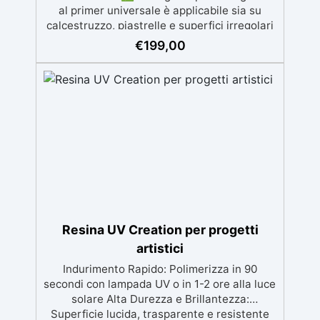
al primer universale è applicabile sia su
calcestruzzo, piastrelle e superfici irregolari
o danneggiate. ✅ Facile da applicare: Video
€
199,00
Guida completa inclusa, 3 semplici passaggi,
dalla preparazione della superficie alla
finitura protettiva antigraffio. ✅ Risultati
professionali: Sistema autolivellante,
resistente ai raggi UV, duraturo e con finitura
lucida o satinata. ✅ Personalizzabile:
Disponibile in kit per metrature da 2m² a
100m², con una vasta gamma di pigmenti
selezionabili.
Resina UV Creation per progetti
artistici
Indurimento Rapido: Polimerizza in 90
secondi con lampada UV o in 1-2 ore alla luce
solare Alta Durezza e Brillantezza:
Superficie lucida, trasparente e resistente