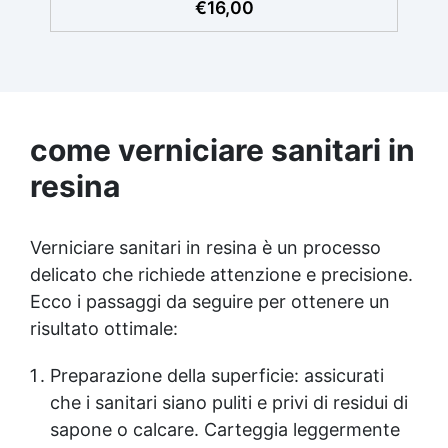
€
16,00
Sicuro: Realizzata con ingredienti naturali e
sicuri, KariSoap è un prodotto organico che
garantisce un sapone delicato sulla pelle e
privo di sostanze nocive. Benefici del Burro
di Karité: Ricca di burro di karité, nota per le
sue proprietà nutrienti, idratanti e protettive,
ideale per una pelle morbida e ben curata.
come verniciare sanitari in
Ideale per Saponi Decorativi: La formula di
resina
KariSoap assicura che il sapone mantenga la
sua bellezza nel tempo, senza deteriorarsi.
Creatività Illimitata: Disponibile in due
versioni – Bianca e Trasparente – KariSoap
Verniciare sanitari in resina è un processo
può essere facilmente colorata con i
delicato che richiede attenzione e precisione.
coloranti ColorSoap, permettendoti di creare
Ecco i passaggi da seguire per ottenere un
saponi dal design unico e personalizzato.
risultato ottimale:
Preparazione della superficie: assicurati
che i sanitari siano puliti e privi di residui di
sapone o calcare. Carteggia leggermente