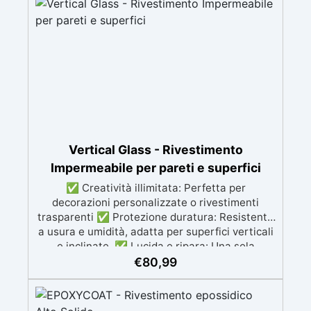
resistenti, garantiscono durata e un sistema di
drenaggio efficiente. ✅ Sacchi da 25kg,
consigliate per coprire circa 1 m2
Vertical Glass - Rivestimento
Impermeabile per pareti e superfici
✅ Creatività illimitata: Perfetta per
decorazioni personalizzate o rivestimenti
trasparenti ✅ Protezione duratura: Resistente
a usura e umidità, adatta per superfici verticali
e inclinate. ✅ Lucida e ripara: Una sola
applicazione per una superficie brillante, liscia
€
80,99
e protetta dalle infiltrazioni ✅ Colorazione
personalizzabile: Compatibile con coloranti e
polveri metalliche per effetti cromatici unici. ✅