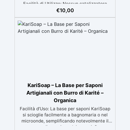
Facilità di Utilizzo: Nessun catalizzatore
richiesto, applicala e indurisce subito
€
10,00
Versatilità: Ideale per gioielli, accessori e
decorazioni personalizzate Nuova Formula:
Non lascia superfici appiccicose, risultato
pulito e sicuro
KariSoap – La Base per Saponi
Artigianali con Burro di Karité –
Organica
Facilità d’Uso: La base per saponi KariSoap
si scioglie facilmente a bagnomaria o nel
microonde, semplificando notevolmente il
processo di creazione dei saponi. Super