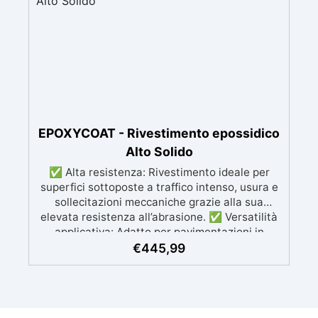
Facile da applicare: Priva di solventi e inodore,
con 1 kg ricopre circa 1 m2 (1 mm di spessore)
La confezione contiene: Vertical Glass A 2 kg +
1.4 kg Vertical Glass B
EPOXYCOAT - Rivestimento epossidico
Alto Solido
✅ Alta resistenza: Rivestimento ideale per
superfici sottoposte a traffico intenso, usura e
sollecitazioni meccaniche grazie alla sua
elevata resistenza all’abrasione. ✅ Versatilità
applicativa: Adatto per pavimentazioni in
ambienti industriali (automobilistici, alimentari,
€
445,99
chimici, farmaceutici), sanitari (ospedali,
laboratori) e commerciali (showroom, musei,
magazzini). ✅ Finitura autolivellante:
Formulazione ad alto solido che consente