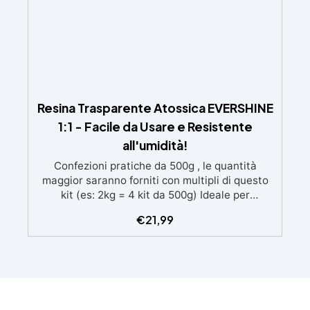
Resina Trasparente Atossica EVERSHINE
1:1 - Facile da Usare e Resistente
all'umidità!
Confezioni pratiche da 500g , le quantità
maggior saranno forniti con multipli di questo
kit (es: 2kg = 4 kit da 500g) Ideale per
principianti: a prova di errore, perfetta per chi
€
21,99
inizia. Sempre lucida: garantisce una finitura
brillante e uniforme in ogni condizione.
Facilissima da usare: rapporto di miscelazione
intuitivo basta mescolare i 2 componenti in
parti uguali Versatile e creativa: adatta per
colate, rivestimenti e colorabile a piacere.