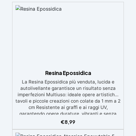
Resina Epossidica
La Resina Epossidica più venduta, lucida e
autolivellante garantisce un risultato senza
imperfezioni Multiuso: ideale opere artistiche,
tavoli e piccole creazioni con colate da 1 mm a 2
cm Resistente ai graffi e ai raggi UV,
garantendo opere durature, vibranti e senza
ingiallimenti nel tempo Bassa viscosità e
€
8,99
formula anti-bolle per risultati impeccabili,
perfetti per colate di stampi e inglobamenti