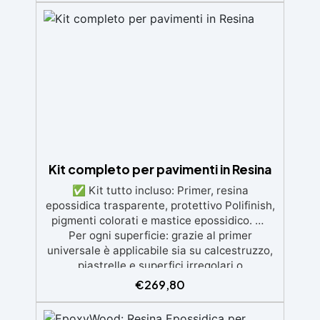
materiali. Certificata post-catalisi atossica e
sicura per il contatto con la pelle, Bpa Free e
senza Solventi (Voc Free) Superficie lucida,
autolivellante e con filtri UV anti-
ingiallimento per una finitura durevole e
brillante.
Kit completo per pavimenti in Resina
✅ Kit tutto incluso: Primer, resina
epossidica trasparente, protettivo Polifinish,
pigmenti colorati e mastice epossidico. ✅
Per ogni superficie: grazie al primer
universale è applicabile sia su calcestruzzo,
piastrelle e superfici irregolari o
danneggiate. ✅ Facile da applicare: Video
€
269,80
Guida completa inclusa, 3 semplici passaggi,
dalla preparazione della superficie alla