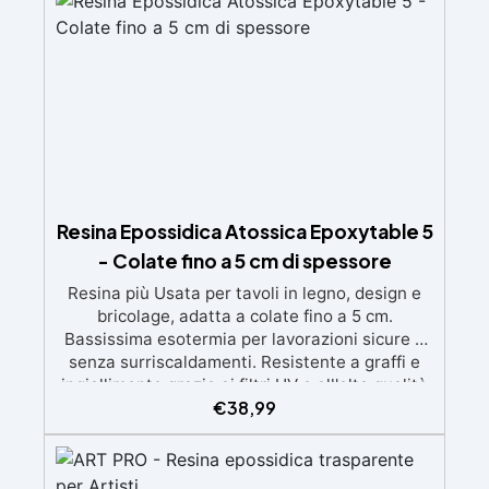
Certificata Atossica post catalisi per contatto
con la pelle, BPA free e VoC Free
Resina Epossidica Atossica Epoxytable 5
- Colate fino a 5 cm di spessore
Resina più Usata per tavoli in legno, design e
bricolage, adatta a colate fino a 5 cm.
Bassissima esotermia per lavorazioni sicure e
senza surriscaldamenti. Resistente a graffi e
ingiallimento grazie ai filtri UV e all'alta qualità
€
38,99
meccanica. Bassa viscosità per eliminare bolle
d'aria e ottenere finiture lisce. Sicura, atossica,
BPA/VOC free e certificata per il contatto
prolungato con la pelle.