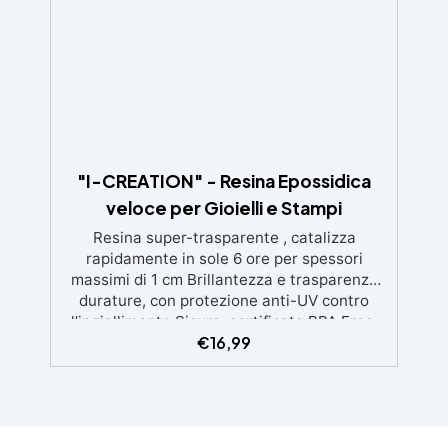
creativi e robusti. Adatta a diverse superfici,
incluse vetroresina e metallo, semplice da
usare (rapporto 2 a 1).
"I-CREATION" - Resina Epossidica
veloce per Gioielli e Stampi
Resina super-trasparente , catalizza
rapidamente in sole 6 ore per spessori
massimi di 1 cm Brillantezza e trasparenza
durature, con protezione anti-UV contro
l’ingiallimento Sicura, certificata BPA Free,
€
16,99
senza solventi e inodore, prodotta al 100% in
Italia Facile da usare (rapporto 2:1) e
lavorare, con bassa viscosità per ridurre le
bolle Ideale per gioielli, piccole colate,
decorazioni e prototipazione rapida.