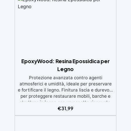
finitura protettiva antigraffio. ✅ Risultati
professionali: Sistema autolivellante,
resistente ai raggi UV, duraturo e con finitura
lucida o satinata. ✅ Personalizzabile:
Disponibile in kit per metrature da 2m² a
100m², con una vasta gamma di pigmenti
selezionabili.
EpoxyWood: Resina Epossidica per
Legno
Protezione avanzata contro agenti
atmosferici e umidità, ideale per preservare
e fortificare il legno. Finitura liscia e durevole
per proteggere restaurare mobili, barche e
strutture in legno con un aspetto rinnovato.
€
31,99
Stabilizzazione del legno senza bolle d’aria,
perfetta per riprisitini e riparazioni durevoli
nel tempo. Elevata resistenza chimica e
meccanica, facilmente colorabile per progetti