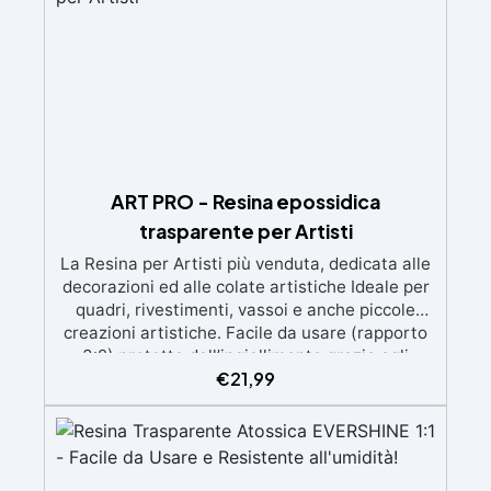
ART PRO - Resina epossidica
trasparente per Artisti
La Resina per Artisti più venduta, dedicata alle
decorazioni ed alle colate artistiche Ideale per
quadri, rivestimenti, vassoi e anche piccole
creazioni artistiche. Facile da usare (rapporto
3:2) protetta dall’ingiallimento grazie agli
€
21,99
speciali filtri UV Formula densa : non cola via,
mantenendo i design precisi e puliti. Indurisce
in 12-24h garantendo una superficie lucida e
brillante