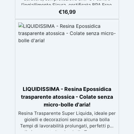
l’ingiallimento Sicura, certificata BPA Free,
senza solventi e inodore, prodotta al 100% in
€
16,99
Italia Facile da usare (rapporto 2:1) e
lavorare, con bassa viscosità per ridurre le
bolle Ideale per gioielli, piccole colate,
decorazioni e prototipazione rapida.
LIQUIDISSIMA - Resina Epossidica
trasparente atossica - Colate senza
micro-bolle d'aria!
Resina Trasparente Super Liquida, ideale per
gioielli e decorazioni senza alcuna bolla
Tempi di lavorabilità prolungati, perfetti per
eliminare tutte le microbolle Trasparente,