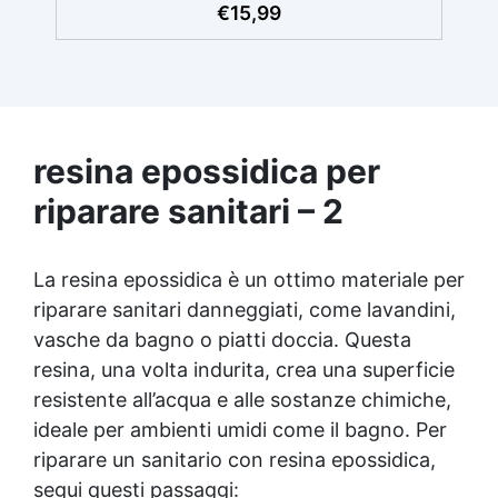
€
15,99
resistente all'ingiallimento per colate da
2mm fino a 2 cm, minimizzando le bolle d'aria
per risultati impeccabili. Compatibile con
coloranti in pasta o polvere, permettendo
personalizzazioni uniche Sicura, BPA Free,
inodore e certificata atossica post-catalisi,
perfetta per creazioni destinate al contatto
resina epossidica per
diretto con la pelle.
riparare sanitari – 2
La resina epossidica è un ottimo materiale per
riparare sanitari danneggiati, come lavandini,
vasche da bagno o piatti doccia. Questa
resina, una volta indurita, crea una superficie
resistente all’acqua e alle sostanze chimiche,
ideale per ambienti umidi come il bagno. Per
riparare un sanitario con resina epossidica,
segui questi passaggi: