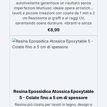
autolivellante garantisce un risultato senza
imperfezioni Multiuso: ideale opere artistiche,
tavoli e piccole creazioni con colate da 1 mm a 2
cm Resistente ai graffi e ai raggi UV,
garantendo opere durature, vibranti e senza
ingiallimenti nel tempo Bassa viscosità e
€
8,99
formula anti-bolle per risultati impeccabili,
perfetti per colate di stampi e inglobamenti
Certificata Atossica post catalisi per contatto
con la pelle, BPA free e VoC Free
Resina Epossidica Atossica Epoxytable
5 - Colate fino a 5 cm di spessore
Resina più Usata per tavoli in legno, design e