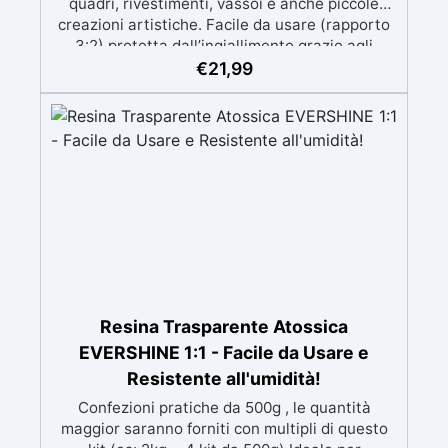
quadri, rivestimenti, vassoi e anche piccole
creazioni artistiche. Facile da usare (rapporto
3:2) protetta dall’ingiallimento grazie agli
speciali filtri UV Formula densa : non cola via,
€
21,99
mantenendo i design precisi e puliti. Indurisce
in 12-24h garantendo una superficie lucida e
brillante
Resina Trasparente Atossica
EVERSHINE 1:1 - Facile da Usare e
Resistente all'umidità!
Confezioni pratiche da 500g , le quantità
maggior saranno forniti con multipli di questo