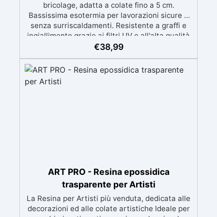
bricolage, adatta a colate fino a 5 cm.
Bassissima esotermia per lavorazioni sicure e
senza surriscaldamenti. Resistente a graffi e
ingiallimento grazie ai filtri UV e all'alta qualità
meccanica. Bassa viscosità per eliminare bolle
€
38,99
d'aria e ottenere finiture lisce. Sicura, atossica,
BPA/VOC free e certificata per il contatto
prolungato con la pelle.
ART PRO - Resina epossidica
trasparente per Artisti
La Resina per Artisti più venduta, dedicata alle
decorazioni ed alle colate artistiche Ideale per