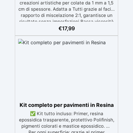
creazioni artistiche per colate da 1 mm a 1,5
cm di spessore. Adatta a Tutti grazie al facile
rapporto di miscelazione 2:1, garantisce un
risultato senza imperfezioni Bassa viscosità
per colate senza bolle, compatibile con
€
17,99
legno, silicone, vetro, metallo e altri
materiali. Certificata post-catalisi atossica e
sicura per il contatto con la pelle, Bpa Free e
senza Solventi (Voc Free) Superficie lucida,
autolivellante e con filtri UV anti-
ingiallimento per una finitura durevole e
brillante.
Kit completo per pavimenti in Resina
✅ Kit tutto incluso: Primer, resina
epossidica trasparente, protettivo Polifinish,
pigmenti colorati e mastice epossidico. ✅
Per ogni superficie: grazie al primer