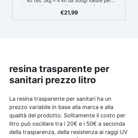
kit (es: 2kg = 4 kit da 500g) Ideale per
principianti: a prova di errore, perfetta per chi
€
21,99
inizia. Sempre lucida: garantisce una finitura
brillante e uniforme in ogni condizione.
Facilissima da usare: rapporto di miscelazione
intuitivo basta mescolare i 2 componenti in
parti uguali Versatile e creativa: adatta per
colate, rivestimenti e colorabile a piacere.
Resistente : lucentezza duratura e alta
resistenza a graffi e umidità.
resina trasparente per
sanitari prezzo litro
La
resina trasparente
per sanitari ha un
prezzo variabile in base alla marca e alla
qualità del prodotto. Solitamente il costo per
litro può oscillare tra i 20€ e i 50€ a seconda
della trasparenza, della resistenza ai raggi UV