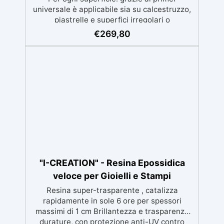
universale è applicabile sia su calcestruzzo,
piastrelle e superfici irregolari o
danneggiate. ✅ Facile da applicare: Video
€
269,80
Guida completa inclusa, 3 semplici passaggi,
dalla preparazione della superficie alla
finitura protettiva antigraffio. ✅ Risultati
professionali: Sistema autolivellante,
resistente ai raggi UV, duraturo e con finitura
lucida o satinata. ✅ Personalizzabile:
Disponibile in kit per metrature da 2m² a
100m², con una vasta gamma di pigmenti
selezionabili.
"I-CREATION" - Resina Epossidica
veloce per Gioielli e Stampi
Resina super-trasparente , catalizza
rapidamente in sole 6 ore per spessori
massimi di 1 cm Brillantezza e trasparenza
durature, con protezione anti-UV contro