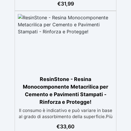
Stabilizzazione del legno senza bolle d’aria,
€
31,99
perfetta per riprisitini e riparazioni durevoli
nel tempo. Elevata resistenza chimica e
meccanica, facilmente colorabile per progetti
creativi e robusti. Adatta a diverse superfici,
incluse vetroresina e metallo, semplice da
usare (rapporto 2 a 1).
ResinStone - Resina
Monocomponente Metacrilica per
Cemento e Pavimenti Stampati -
Rinforza e Protegge!
Il consumo è indicativo e può variare in base
al grado di assorbimento della superficie.Più
la superficie è assorbente, maggiore sarà la
€
33,60
quantità di prodotto necessaria.Per un