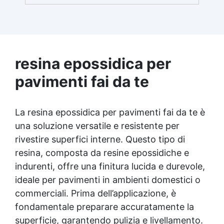
risultato ottimale, consigliamo di acquistare
una quantità sufficiente per l’applicazione di
almeno due mani. ✅ Resina metacrilica
monocomponente per consolidare e
proteggere pavimenti in cemento e
resina epossidica per
calcestruzzo ✅ Penetrazione profonda
grazie alla bassa viscosità, aumentando
pavimenti fai da te
resistenza meccanica e chimica ✅ Finitura
lucida che ravviva il colore, protegge
dall'umidità, raggi UV e rende la superficie
La resina epossidica per pavimenti fai da te è
antipolvere ✅ Facile applicazione con rullo,
asciugatura in meno di 12 ore per una
una soluzione versatile e resistente per
protezione rapida e duratura ✅ Ideale per
rivestire superfici interne. Questo tipo di
garage, cortili, magazzini e piazzali,
resina, composta da resine epossidiche e
resistente a temperature estreme e agenti
chimici
indurenti, offre una finitura lucida e durevole,
ideale per pavimenti in ambienti domestici o
commerciali. Prima dell’applicazione, è
fondamentale preparare accuratamente la
superficie, garantendo pulizia e livellamento.