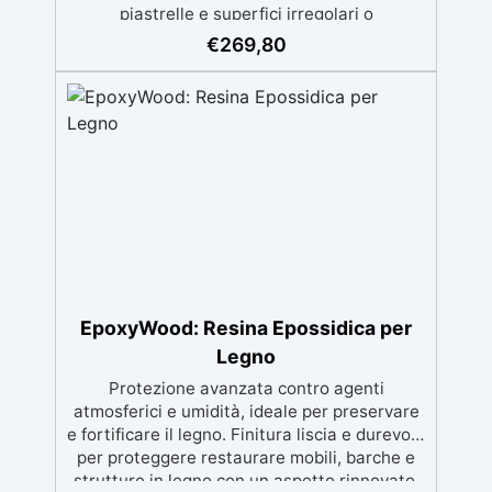
piastrelle e superfici irregolari o
danneggiate. ✅ Facile da applicare: Video
€
269,80
Guida completa inclusa, 3 semplici passaggi,
dalla preparazione della superficie alla
finitura protettiva antigraffio. ✅ Risultati
professionali: Sistema autolivellante,
resistente ai raggi UV, duraturo e con finitura
lucida o satinata. ✅ Personalizzabile:
Disponibile in kit per metrature da 2m² a
100m², con una vasta gamma di pigmenti
selezionabili.
EpoxyWood: Resina Epossidica per
Legno
Protezione avanzata contro agenti
atmosferici e umidità, ideale per preservare
e fortificare il legno. Finitura liscia e durevole
per proteggere restaurare mobili, barche e
strutture in legno con un aspetto rinnovato.