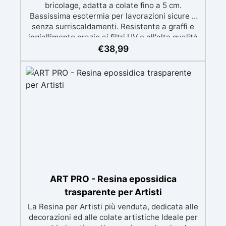
bricolage, adatta a colate fino a 5 cm.
Bassissima esotermia per lavorazioni sicure e
senza surriscaldamenti. Resistente a graffi e
ingiallimento grazie ai filtri UV e all'alta qualità
meccanica. Bassa viscosità per eliminare bolle
€
38,99
d'aria e ottenere finiture lisce. Sicura, atossica,
BPA/VOC free e certificata per il contatto
prolungato con la pelle.
ART PRO - Resina epossidica
trasparente per Artisti
La Resina per Artisti più venduta, dedicata alle
decorazioni ed alle colate artistiche Ideale per