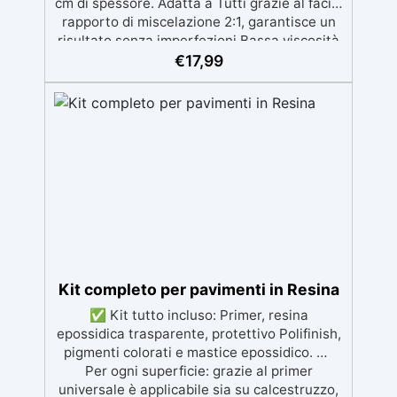
cm di spessore. Adatta a Tutti grazie al facile
rapporto di miscelazione 2:1, garantisce un
risultato senza imperfezioni Bassa viscosità
per colate senza bolle, compatibile con
€
17,99
legno, silicone, vetro, metallo e altri
materiali. Certificata post-catalisi atossica e
sicura per il contatto con la pelle, Bpa Free e
senza Solventi (Voc Free) Superficie lucida,
autolivellante e con filtri UV anti-
ingiallimento per una finitura durevole e
brillante.
Kit completo per pavimenti in Resina
✅ Kit tutto incluso: Primer, resina
epossidica trasparente, protettivo Polifinish,
pigmenti colorati e mastice epossidico. ✅
Per ogni superficie: grazie al primer
universale è applicabile sia su calcestruzzo,