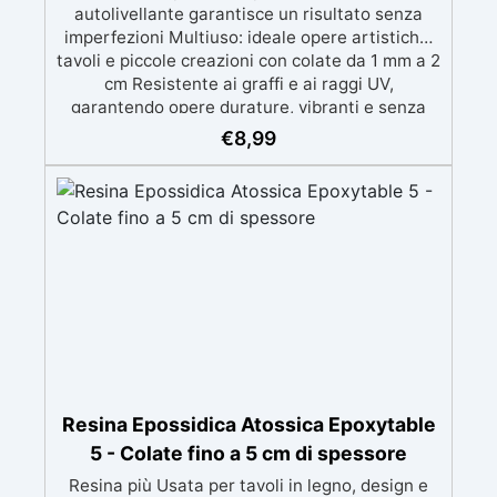
autolivellante garantisce un risultato senza
imperfezioni Multiuso: ideale opere artistiche,
tavoli e piccole creazioni con colate da 1 mm a 2
cm Resistente ai graffi e ai raggi UV,
garantendo opere durature, vibranti e senza
ingiallimenti nel tempo Bassa viscosità e
€
8,99
formula anti-bolle per risultati impeccabili,
perfetti per colate di stampi e inglobamenti
Certificata Atossica post catalisi per contatto
con la pelle, BPA free e VoC Free
Resina Epossidica Atossica Epoxytable
5 - Colate fino a 5 cm di spessore
Resina più Usata per tavoli in legno, design e