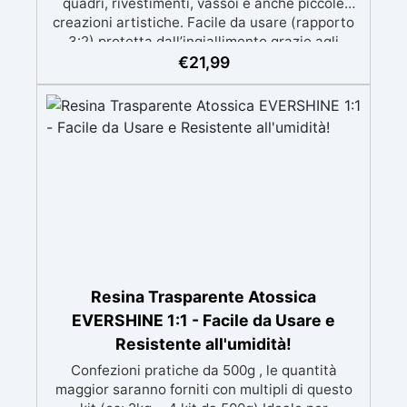
quadri, rivestimenti, vassoi e anche piccole
creazioni artistiche. Facile da usare (rapporto
3:2) protetta dall’ingiallimento grazie agli
speciali filtri UV Formula densa : non cola via,
€
21,99
mantenendo i design precisi e puliti. Indurisce
in 12-24h garantendo una superficie lucida e
brillante
Resina Trasparente Atossica
EVERSHINE 1:1 - Facile da Usare e
Resistente all'umidità!
Confezioni pratiche da 500g , le quantità
maggior saranno forniti con multipli di questo