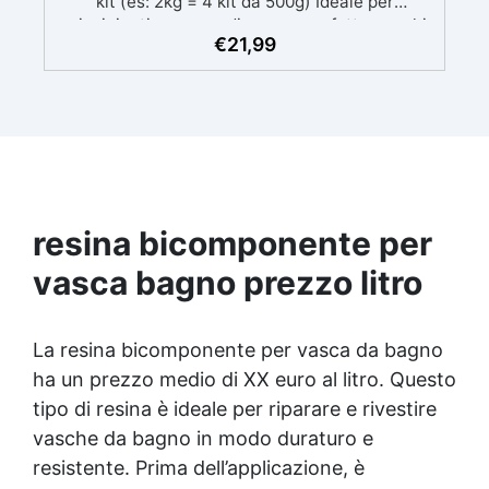
kit (es: 2kg = 4 kit da 500g) Ideale per
principianti: a prova di errore, perfetta per chi
€
21,99
inizia. Sempre lucida: garantisce una finitura
brillante e uniforme in ogni condizione.
Facilissima da usare: rapporto di miscelazione
intuitivo basta mescolare i 2 componenti in
parti uguali Versatile e creativa: adatta per
colate, rivestimenti e colorabile a piacere.
Resistente : lucentezza duratura e alta
resistenza a graffi e umidità.
resina bicomponente per
vasca bagno prezzo litro
La
resina bicomponente
per vasca da bagno
ha un prezzo medio di XX euro al litro. Questo
tipo di resina è ideale per riparare e rivestire
vasche da bagno in modo duraturo e
resistente. Prima dell’applicazione, è