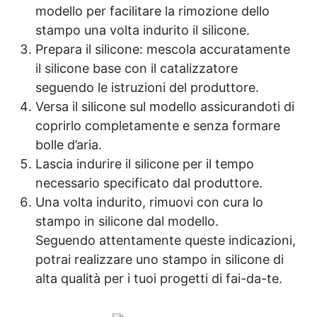
modello per facilitare la rimozione dello
Condizioni di applicazione Temperatura
ambiente: 0 °C – 35 °C Umidità ambiente:
stampo una volta indurito il silicone.
≤75 % Temperatura del supporto: almeno 3
Prepara il silicone: mescola accuratamente
°C sopra il punto di rugiada Agente di pulizia:
il silicone base con il catalizzatore
diluente standard per poliaspartico Tempi di
essiccazione e riverniciatura (20 °C)
seguendo le istruzioni del produttore.
Essiccazione superficiale: 1 ora Secco al
Versa il silicone sul modello assicurandoti di
tatto: 3 ore Indurimento completo: 7 giorni
coprirlo completamente e senza formare
Calpestabile: 3 giorni Applicazione seconda
bolle d’aria.
mano: 3–4 ore + Consumo materiale Sparta
Top: 0,2 kg/m² + Condizioni di stoccaggio
Lascia indurire il silicone per il tempo
Durata di conservazione: Parte A: 12 mesi |
necessario specificato dal produttore.
Parte B: 12 mesi Temperatura di
Una volta indurito, rimuovi con cura lo
conservazione: 5 °C – 35 °C +
Confezionamento Parte A: 20 kg Parte B: 17
stampo in silicone dal modello.
kg + Misure di Sicurezza Scaricare la scheda
Seguendo attentamente queste indicazioni,
di sicurezza (MSDS) per ogni fase del ciclo.
potrai realizzare uno stampo in silicone di
Evitare il contatto con pelle e occhi. In caso
alta qualità per i tuoi progetti di fai-da-te.
di contatto con la pelle, lavare con un
prodotto idoneo. In caso di contatto con gli
occhi, risciacquare abbondantemente con