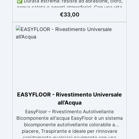
✅ Durata estrema: resiste ad abrasione, cloro,
acqua salata e agenti atmosferici. Con una vita
media di oltre 10 anni. ✅ Facile applicazione:
€
33,00
sistema a 3 componenti pronto all’uso, rispara
nche piccole crepe e difetti ✅ Soluzione
professionale e certificata con Dichiarazione di
Prestazione (DoP).
EASYFLOOR - Rivestimento Universale
all’Acqua
EasyFloor – Rivestimento Autolivellante
Bicomponente all'acqua EasyFloor è un sistema
bicomponente autolivellante colorabile a
piacere, Traspirante e ideale per rinnovare
rapidamente qualsiasi pavimento con una