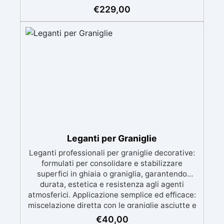
finitura resistente, uniforme e personalizzabile.
€
229,00
Si applica facilmente a rullo e aderisce anche
su superfici difficili anche verticali. Riempie
crepe e irregolarità del pavimento.
Rinnovandolo con una sola passata. 🔹 Senza
demolizioni, su qualsiasi superficie edile:
piastrelle, cemento, cotto, calcestruzzo.🔹
Perfetta adesione anche su superfici umide,
irregolari o danneggiate.🔹 Colorabile a piacere
si applica con un semplice ruolo o pennello🔹
Resistente al calpestio ed anche carrabile (2
mani).🔹 Asciugatura rapida: già calpestabile il
giorno successivo
Leganti per Graniglie
Leganti professionali per graniglie decorative:
formulati per consolidare e stabilizzare
superfici in ghiaia o graniglia, garantendo
durata, estetica e resistenza agli agenti
atmosferici. Applicazione semplice ed efficace:
miscelazione diretta con le graniglie asciutte e
posa facilitata anche su superfici preesistenti,
€
40,00