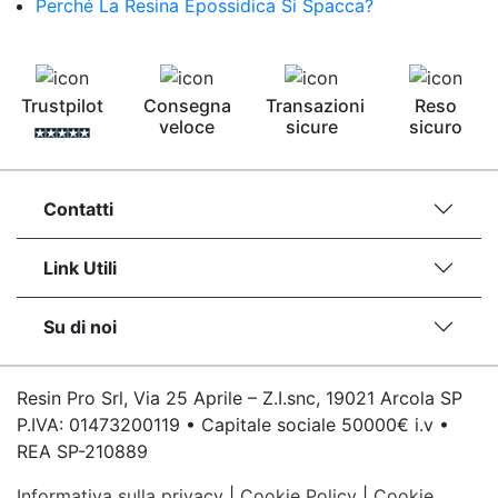
Perché La Resina Epossidica Si Spacca?
Trustpilot
Consegna
Transazioni
Reso
veloce
sicure
sicuro
Contatti
Link Utili
Su di noi
Resin Pro Srl, Via 25 Aprile – Z.I.snc, 19021 Arcola SP
P.IVA: 01473200119 • Capitale sociale 50000€ i.v •
REA SP-210889
Informativa sulla privacy
|
Cookie Policy
|
Cookie