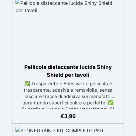
due mani. ✅ Resina metacrilica
monocomponente per consolidare e proteggere
pavimenti in cemento e calcestruzzo ✅
Penetrazione profonda grazie alla bassa
viscosità, aumentando resistenza meccanica e
chimica ✅ Finitura lucida che ravviva il colore,
protegge dall'umidità, raggi UV e rende la
superficie antipolvere ✅ Facile applicazione
con rullo, asciugatura in meno di 12 ore per una
protezione rapida e duratura ✅ Ideale per
garage, cortili, magazzini e piazzali, resistente
Pellicola distaccante lucida Shiny
a temperature estreme e agenti chimici
Shield per tavoli
✅ Trasparente e Adesiva: La pellicola è
trasparente, adesiva e removibile, senza
lasciare tracce di adesivo sui manufatti,
garantendo superfici pulite e perfette. ✅
Superficie Lucida e Senza Imperfezioni: Si
applica facilmente senza bolle d'aria, creando
€
3,99
una superficie lucida e planare per le tue
creazioni. ✅ Facilità di Distacco: Dopo la
solidificazione della resina, la pellicola si