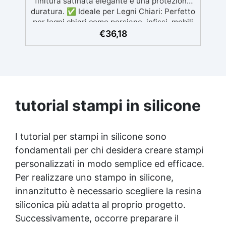
finitura satinata elegante e una protezione
duratura. ✅ Ideale per Legni Chiari: Perfetto
per legni chiari come persiane, infissi, mobili
da giardino, recinzioni e altri arredi esterni.
€
36,18
✅ Potere Idrofugo Rinforzato: Blocca
l'umidità e l'acqua, proteggendo il legno dalla
corrosione e mantenendolo asciutto. ✅
Facile Applicazione: Compatibile con legni
nuovi e trattati, si applica facilmente con
pennello, rullo o spruzzo, senza formare
tutorial stampi in silicone
pellicole indesiderate. ✅ Asciugatura
Rapida: Il legno sarà pronto in sole 24 ore,
risplendendo con una protezione efficace e
I tutorial per stampi in silicone sono
una finitura impeccabile
fondamentali per chi desidera creare stampi
personalizzati in modo semplice ed efficace.
Per realizzare uno stampo in silicone,
innanzitutto è necessario scegliere la resina
siliconica più adatta al proprio progetto.
Successivamente, occorre preparare il