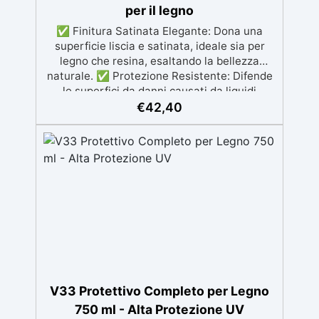
per il legno
✅ Finitura Satinata Elegante: Dona una
superficie liscia e satinata, ideale sia per
legno che resina, esaltando la bellezza
naturale. ✅ Protezione Resistente: Difende
le superfici da danni causati da liquidi
comuni come vino, caffè e succhi, oltre a
€
42,40
proteggere dagli agenti atmosferici. ✅
Applicazione Facile: Non necessita di primer
o levigature intermedie; si applica
semplicemente con un pennello su superfici
pulite e asciutte. ✅ Sicurezza Garantita:
Sicuro per persone, animali e piante dopo
l’asciugatura, perfetto anche per giochi
infantili. ✅ Efficienza e Durabilità: Un litro
copre fino a 24 m² e raggiunge la massima
resistenza dopo 2-3 settimane. Disponibile
in formati da 0,375 ml e 0,750 ml.
V33 Protettivo Completo per Legno
750 ml - Alta Protezione UV