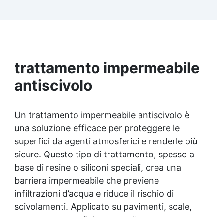
resistente, impermeabile, resistente
all'abrasione, per calcestruzzo e sottofondi
cementizi soggetti a sollecitazioni meccaniche.
Rivestimento trasparente di sistemi multistrato.
Rivestimento per pavimentazioni industriali di
parcheggi, rampe, magazzini, ecc. Verniciatura
trattamento impermeabile
protettiva di infrastrutture in calcestruzzo
come ponti, viadotti, silos, cisterne, tralicci, ecc.
antiscivolo
Può essere applicata anche su supporti in
acciaio previa opportuna preparazione e
primerizzazione del fondo. La sua speciale
Un trattamento impermeabile antiscivolo è
formulazione inodore la rende particolarmente
una soluzione efficace per proteggere le
indicata per applicazioni in ambienti chiusi.
superfici da agenti atmosferici e renderle più
Packaging disponibile: 1 kg / 5 kg / 10 kg
sicure. Questo tipo di trattamento, spesso a
base di resine o siliconi speciali, crea una
barriera impermeabile che previene
infiltrazioni d’acqua e riduce il rischio di
scivolamenti. Applicato su pavimenti, scale,