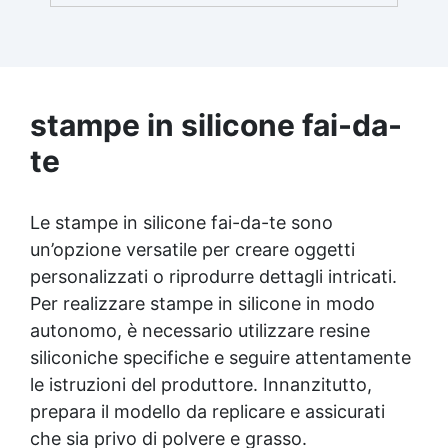
nuova generazione, progettato per gli
ambienti più esigenti. Proveniente dalla linea
professionale SPARTA di ResinPro, combina
quarzo colorato ad alta purezza e resina
poliaspartica premium per offrire un
pavimento senza giunti, ultra resistente ed
stampe in silicone fai-da-
esteticamente notevole. Grazie alla sua
te
formulazione avanzata, QUARTZFORCE
garantisce un’eccezionale resistenza
all’usura, una perfetta stabilità ai raggi UV e
una posa rapida, valorizzando al contempo
Le stampe in silicone fai-da-te sono
gli spazi con un effetto minerale elegante e
un’opzione versatile per creare oggetti
contemporaneo. Un kit da 20 kg copre tra 10
personalizzati o riprodurre dettagli intricati.
e 13 m².
Per realizzare stampe in silicone in modo
autonomo, è necessario utilizzare resine
siliconiche specifiche e seguire attentamente
le istruzioni del produttore. Innanzitutto,
prepara il modello da replicare e assicurati
che sia privo di polvere e grasso.