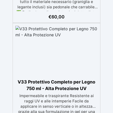
tutto il materiale necessario (graniglia e
legante inclusi) sia pedonale che carrabile.
✅ Facile da applicare: istruzioni dettagliate
€
60,00
per risultati impeccabili, senza bisogno di
esperienza, con assistenza video/telefonica
gratuita ✅ Economico e Veloce: rinnova le
superfici con una spesa minima, evitando
costosi lavori di ripristino, in appena 24h ✅
Versatile e personalizzabile: adatto a
cemento, calcestruzzo, vecchie
pavimentazioni e terra battuta (previa
consulenza). ✅ Resine resistenti nel tempo:
le resine ad alta tecnologia garantiscono
resistenza all'usura e stabilità del colore
negli anni
V33 Protettivo Completo per Legno
750 ml - Alta Protezione UV
Impermeabile e traspirante Resistente ai
raggi UV e alle intemperie Facile da
applicare in senso verticale o in altezza
grazie alla sua formulazione in gel per una