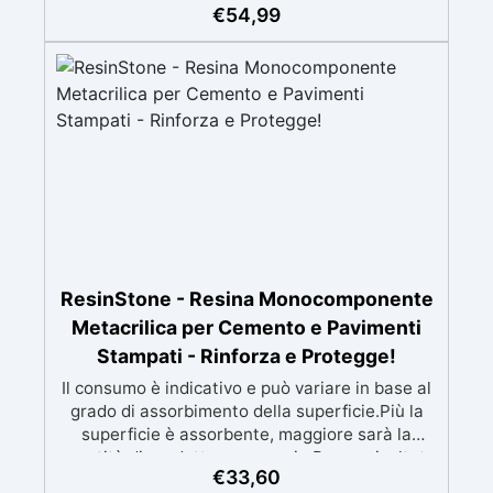
Formulazione inodore, ideale per spazi chiusi e
€
54,99
ambienti con presenza di alimenti, conforme
agli standard HACCP. ✅ Finitura versatile e
personalizzabile: Disponibile trasparente con
possibilità di finitura lucida,opaca o antiscivolo
per sicurezza e estetica. ✅ Ampie applicazioni:
Perfetta per pavimentazioni industriali,
parcheggi, rampe, magazzini e infrastrutture,
oltre a rivestimenti su acciaio opportunamente
preparato. ✅ Conformità e sicurezza:
Certificata con marcatura CE secondo EN 1504-
2, conforme ai regolamenti europei EU no.
305/2011 e EU no. 574/2014. ✅ Facilità di
ResinStone - Resina Monocomponente
utilizzo: si diluisce con semplice acqua!
Metacrilica per Cemento e Pavimenti
Stampati - Rinforza e Protegge!
Il consumo è indicativo e può variare in base al
grado di assorbimento della superficie.Più la
superficie è assorbente, maggiore sarà la
quantità di prodotto necessaria.Per un risultato
€
33,60
ottimale, consigliamo di acquistare una