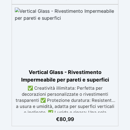
Penetrazione profonda e consolidamento:
Garantisce un'adesione uniforme e duratura,
riducendo porosità e migliorando la resistenza
del supporto. ✅ Compatibilità universale:
Sovraverniciabile con qualsiasi sistema
resinoso senza alterare il colore del supporto o
creare effetto bagnato. ✅ Facilità d’uso e
monocomponente: Applicazione semplice e
rapida, con residuo secco al 24% per risultati
estetici e funzionali ottimali.
Vertical Glass - Rivestimento
Impermeabile per pareti e superfici
✅ Creatività illimitata: Perfetta per
decorazioni personalizzate o rivestimenti
trasparenti ✅ Protezione duratura: Resistente
a usura e umidità, adatta per superfici verticali
e inclinate. ✅ Lucida e ripara: Una sola
applicazione per una superficie brillante, liscia
€
80,99
e protetta dalle infiltrazioni ✅ Colorazione