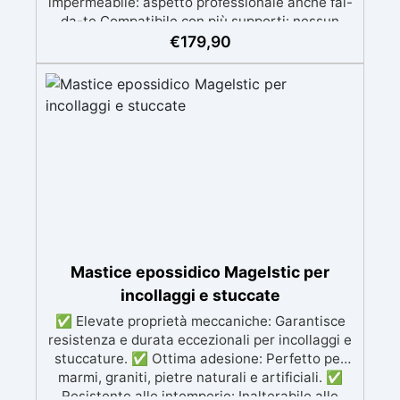
impermeabile: aspetto professionale anche fai-
da-te Compatibile con più supporti: nessun
bisogno di primer Uso privato, risultato pro
€
179,90
Ideale anche per chi non è un esperto
Mastice epossidico Magelstic per
incollaggi e stuccate
✅ Elevate proprietà meccaniche: Garantisce
resistenza e durata eccezionali per incollaggi e
stuccature. ✅ Ottima adesione: Perfetto per
marmi, graniti, pietre naturali e artificiali. ✅
Resistente alle intemperie: Inalterabile alle