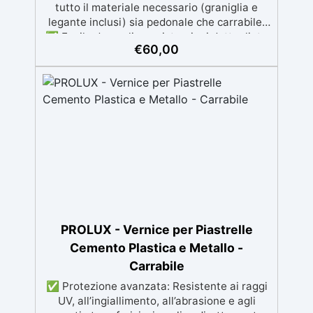
tutto il materiale necessario (graniglia e
legante inclusi) sia pedonale che carrabile.
✅ Facile da applicare: istruzioni dettagliate
€
60,00
per risultati impeccabili, senza bisogno di
esperienza, con assistenza video/telefonica
gratuita ✅ Economico e Veloce: rinnova le
superfici con una spesa minima, evitando
costosi lavori di ripristino, in appena 24h ✅
Versatile e personalizzabile: adatto a
cemento, calcestruzzo, vecchie
pavimentazioni e terra battuta (previa
consulenza). ✅ Resine resistenti nel tempo:
le resine ad alta tecnologia garantiscono
resistenza all'usura e stabilità del colore
negli anni
PROLUX - Vernice per Piastrelle
Cemento Plastica e Metallo -
Carrabile
✅ Protezione avanzata: Resistente ai raggi
UV, all’ingiallimento, all’abrasione e agli