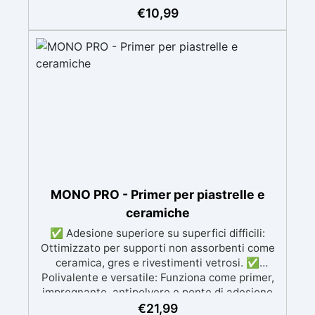
condizioni atmosferiche e resistente agli UV. ✅
€
10,99
Applicazioni verticali: Ideale per applicazioni
verticali, senza rischio di colature. ✅ Facile da
usare: Miscelazione semplice con rapporto
100:50 per risultati ottimali.
MONO PRO - Primer per piastrelle e
ceramiche
✅ Adesione superiore su superfici difficili:
Ottimizzato per supporti non assorbenti come
ceramica, gres e rivestimenti vetrosi. ✅
Polivalente e versatile: Funziona come primer,
impregnante, antipolvere e ponte di adesione
per superfici minerali e calcestruzzo. ✅
€
21,99