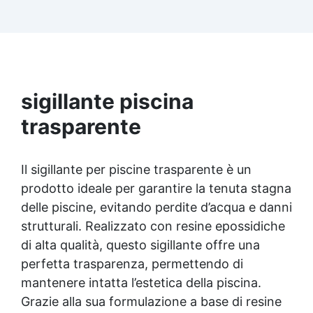
personalizzabile: Compatibile con coloranti e
polveri metalliche per effetti cromatici unici. ✅
Facile da applicare: Priva di solventi e inodore,
con 1 kg ricopre circa 1 m2 (1 mm di spessore)
La confezione contiene: Vertical Glass A 2 kg +
1.4 kg Vertical Glass B
sigillante piscina
trasparente
Il sigillante per piscine trasparente è un
prodotto ideale per garantire la tenuta stagna
delle piscine, evitando perdite d’acqua e danni
strutturali. Realizzato con resine epossidiche
di alta qualità, questo sigillante offre una
perfetta trasparenza, permettendo di
mantenere intatta l’estetica della piscina.
Grazie alla sua formulazione a base di resine