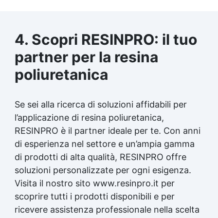
specifiche previo avviso. Componente A A.
Dispositivi di protezione individuale (DPI)
Utilizzare DPI con marcatura CE adatti alla
manipolazione di prodotti chimici. Le misure
4. Scopri RESINPRO: il tuo
specifiche possono variare a seconda del
partner per la resina
grado di diluizione, del metodo di
applicazione o dell'uso. Installare docce di
poliuretanica
emergenza e stazioni lavaocchi nelle aree di
stoccaggio, conformemente alle normative
locali sui prodotti chimici pericolosi. B.
Se sei alla ricerca di soluzioni affidabili per
Protezione respiratoria Maschera auto-
filtrante per gas e vapori conforme a EN
l’applicazione di resina poliuretanica,
405:2002+A1:2010. Sostituire la maschera
RESINPRO è il partner ideale per te. Con anni
non appena si percepiscono odori o sapori. In
di esperienza nel settore e un’ampia gamma
assenza di segnali olfattivi, utilizzare
dispositivi isolanti. C. Protezione delle mani
di prodotti di alta qualità, RESINPRO offre
Guanti protettivi conformi a EN ISO
soluzioni personalizzate per ogni esigenza.
21420:2020 e EN ISO 374-1:2016+A1:2018.
Visita il nostro sito www.resinpro.it per
Testare i guanti prima dell'uso, poiché la
scoprire tutti i prodotti disponibili e per
resistenza può variare a seconda dei
materiali del prodotto. Sostituire i guanti ai
ricevere assistenza professionale nella scelta
primi segni di deterioramento. D. Protezione