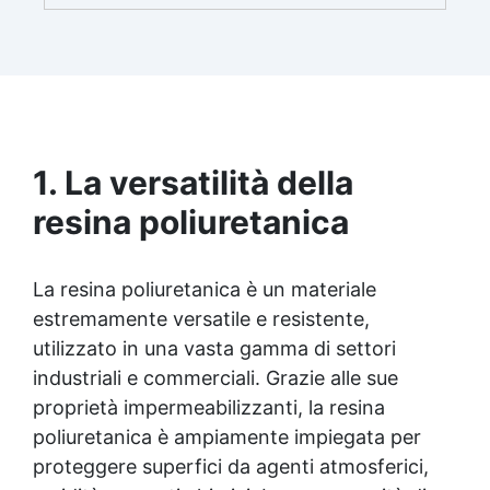
superfici in calcestruzzo. Impieghi principali
Finitura e rivestimento liscio o antiscivolo, UV
resistente, impermeabile, resistente
all'abrasione, per calcestruzzo e sottofondi
cementizi soggetti a sollecitazioni meccaniche.
Rivestimento trasparente di sistemi multistrato.
Rivestimento per pavimentazioni industriali di
parcheggi, rampe, magazzini, ecc. Verniciatura
1. La versatilità della
protettiva di infrastrutture in calcestruzzo
come ponti, viadotti, silos, cisterne, tralicci, ecc.
resina poliuretanica
Può essere applicata anche su supporti in
acciaio previa opportuna preparazione e
primerizzazione del fondo. La sua speciale
La resina poliuretanica è un materiale
formulazione inodore la rende particolarmente
estremamente versatile e resistente,
indicata per applicazioni in ambienti chiusi.
utilizzato in una vasta gamma di settori
Packaging disponibile: 1 kg / 5 kg / 10 kg
industriali e commerciali. Grazie alle sue
proprietà impermeabilizzanti, la resina
poliuretanica è ampiamente impiegata per
proteggere superfici da agenti atmosferici,