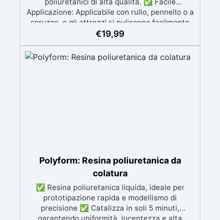
poliuretanici di alta qualità. ✅ Facile
Applicazione: Applicabile con rullo, pennello o a
spruzzo, e gli attrezzi si puliscono facilmente
con diluente INCLUSO nel Kit ✅ Versatile:
€
19,99
Disponibile in finiture lucido e satinato,
compatibile con superfici in resina, legno,
cemento e acrilico. ✅ Semplice Manutenzione:
Superficie lavabile con sapone, riduce
l'assorbimento di sporco e batteri e facile da
ripristinare. ✅ Economica: Resa di 100-120
ml/m²; una confezione da 0.5L copre circa 4 m²
con una mano.
Polyform: Resina poliuretanica da
colatura
✅ Resina poliuretanica liquida, ideale per
prototipazione rapida e modellismo di
precisione ✅ Catalizza in soli 5 minuti,
garantendo uniformità, lucentezza e alta