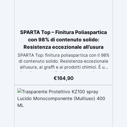
SPARTA Top – Finitura Poliaspartica
con 98% di contenuto solido:
Resistenza eccezionale all’usura
SPARTA Top: finitura poliaspartica con il 98%
di contenuto solido. Resistenza eccezionale
all’usura, ai graffi e ai prodotti chimici. È un
rivestimento autolivellante ultra-resistente,
€
164,90
con un contenuto solido del 98%, che offre
una durabilità eccezionale contro graffi,
agenti atmosferici e ingiallimento.
Caratteristiche del prodotto Alto contenuto
solido: 98% per una resistenza massima e
una finitura durevole. Autolivellante:
applicazione facile senza segni per un
risultato professionale. Resistenza ai graffi:
ideale per superfici soggette a uso intensivo.