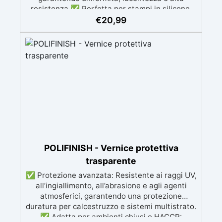
resistenza ✅ Perfetta per stampi in silicone,
colate, modellismo e prototipazione rapida ✅
€
20,99
Alta durezza, ideale per progetti dettagliati e
duraturi ✅ Colore Beige ma colorabile a
piacere sia da liquida che da solida
POLIFINISH - Vernice protettiva
trasparente
✅ Protezione avanzata: Resistente ai raggi UV,
all’ingiallimento, all’abrasione e agli agenti
atmosferici, garantendo una protezione
duratura per calcestruzzo e sistemi multistrato.
✅ Adatta per ambienti chiusi e HACCP: