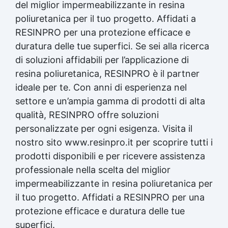
del miglior impermeabilizzante in resina
degli occhi e del viso Occhiali panoramici
poliuretanica per il tuo progetto. Affidati a
contro schizzi, conformi a EN 166:2002 e EN
ISO 4007:2018. Pulire e disinfettare
RESINPRO per una protezione efficace e
regolarmente. Utilizzare in caso di rischio di
duratura delle tue superfici. Se sei alla ricerca
proiezioni del prodotto. E. Protezione del
di soluzioni affidabili per l’applicazione di
corpo Abbigliamento da lavoro conforme a
resina poliuretanica, RESINPRO è il partner
EN ISO 6529:2013, EN ISO 13688:2013 ed EN
464:1994. Calzature antiscivolo conformi a
ideale per te. Con anni di esperienza nel
EN ISO 20347:2022 ed EN ISO 20345:2022.
settore e un’ampia gamma di prodotti di alta
Sostituire indumenti o scarpe ai primi segni
qualità, RESINPRO offre soluzioni
di deterioramento. Componente B A. Misure
generali Utilizzare DPI con marcatura CE. Le
personalizzate per ogni esigenza. Visita il
raccomandazioni si riferiscono al prodotto
nostro sito www.resinpro.it per scoprire tutti i
puro; in caso di diluizione, adattare le misure
prodotti disponibili e per ricevere assistenza
in base all'uso. Installare docce di
professionale nella scelta del miglior
emergenza e stazioni lavaocchi nelle aree di
stoccaggio, in conformità alla normativa
impermeabilizzante in resina poliuretanica per
locale. B. Protezione respiratoria Maschera
il tuo progetto. Affidati a RESINPRO per una
auto-filtrante per gas e vapori conforme a
protezione efficace e duratura delle tue
EN 405:2002+A1:2010. Sostituire la
maschera ai primi segni di odore o sapore. In
superfici.