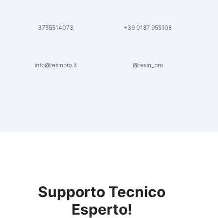
secondo le raccomandazioni del produttore.
Contient des isocyanates. Peut provoquer
une réaction allergique. La lecture de la fiche
3755514073
+39 0187 955108
de données de sécurité est obligatoire avant
utilisation. À partir du 24 août 2023, une
formation appropriée est obligatoire avant
toute utilisation industrielle ou
info@resinpro.it
@resin_pro
professionnelle.
Supporto Tecnico
Esperto!