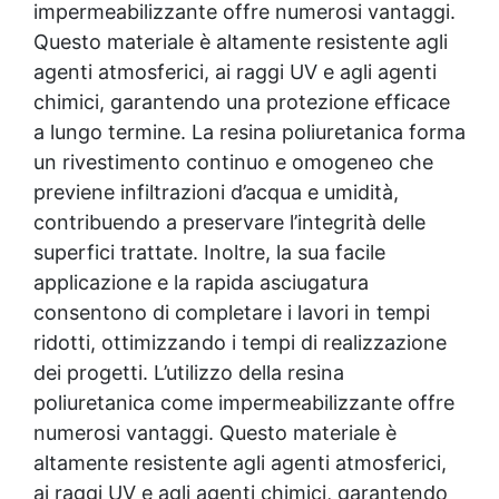
impermeabilizzante offre numerosi vantaggi.
(°C): >93 Indurimento completo: 7 giorni
Questo materiale è altamente resistente agli
Resa teorica: 5 m²/kg/200 μm + Parametri di
applicazione Rapporto di miscelazione
agenti atmosferici, ai raggi UV e agli agenti
Applicazione a rullo: A:B = 1:0,85 (in peso,
chimici, garantendo una protezione efficace
miscelare bene prima dell'uso). Tempi di
a lungo termine. La resina poliuretanica forma
lavorazione Temperatura (°C): 10 | 20 | 30
un rivestimento continuo e omogeneo che
Vita utile miscela (minuti): 45 | 40 | 35
Condizioni di applicazione Temperatura
previene infiltrazioni d’acqua e umidità,
ambiente: 0 °C – 35 °C Umidità ambiente:
contribuendo a preservare l’integrità delle
≤75 % Temperatura del supporto: almeno 3
superfici trattate. Inoltre, la sua facile
°C sopra il punto di rugiada Agente di pulizia:
diluente standard per poliaspartico Tempi di
applicazione e la rapida asciugatura
essiccazione e riverniciatura (20 °C)
consentono di completare i lavori in tempi
Essiccazione superficiale: 1 ora Secco al
ridotti, ottimizzando i tempi di realizzazione
tatto: 3 ore Indurimento completo: 7 giorni
dei progetti. L’utilizzo della resina
Calpestabile: 3 giorni Applicazione seconda
mano: 3–4 ore + Consumo materiale Sparta
poliuretanica come impermeabilizzante offre
Top: 0,2 kg/m² + Condizioni di stoccaggio
numerosi vantaggi. Questo materiale è
Durata di conservazione: Parte A: 12 mesi |
altamente resistente agli agenti atmosferici,
Parte B: 12 mesi Temperatura di
conservazione: 5 °C – 35 °C +
ai raggi UV e agli agenti chimici, garantendo