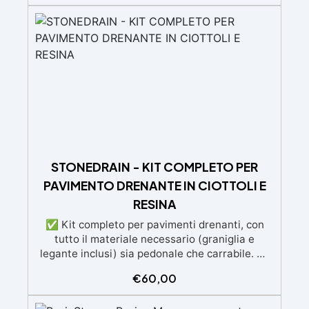
Penetrazione profonda e consolidamento:
Garantisce un'adesione uniforme e duratura,
riducendo porosità e migliorando la resistenza
del supporto. ✅ Compatibilità universale:
Sovraverniciabile con qualsiasi sistema
resinoso senza alterare il colore del supporto o
creare effetto bagnato. ✅ Facilità d’uso e
monocomponente: Applicazione semplice e
rapida, con residuo secco al 24% per risultati
estetici e funzionali ottimali.
STONEDRAIN - KIT COMPLETO PER
PAVIMENTO DRENANTE IN CIOTTOLI E
RESINA
✅ Kit completo per pavimenti drenanti, con
tutto il materiale necessario (graniglia e
legante inclusi) sia pedonale che carrabile. ✅
Facile da applicare: istruzioni dettagliate per
€
60,00
risultati impeccabili, senza bisogno di
esperienza, con assistenza video/telefonica