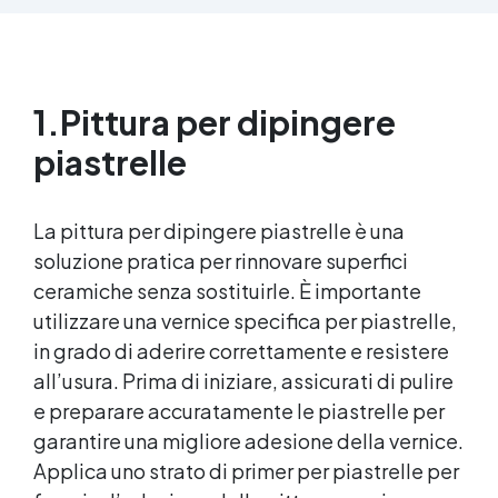
pavimenti in cemento e calcestruzzo ✅
Penetrazione profonda grazie alla bassa
viscosità, aumentando resistenza meccanica e
chimica ✅ Finitura lucida che ravviva il colore,
1.
Pittura per dipingere
protegge dall'umidità, raggi UV e rende la
superficie antipolvere ✅ Facile applicazione
piastrelle
con rullo, asciugatura in meno di 12 ore per una
protezione rapida e duratura ✅ Ideale per
garage, cortili, magazzini e piazzali, resistente
La pittura per dipingere piastrelle è una
a temperature estreme e agenti chimici
soluzione pratica per rinnovare superfici
ceramiche senza sostituirle. È importante
utilizzare una vernice specifica per piastrelle,
in grado di aderire correttamente e resistere
all’usura. Prima di iniziare, assicurati di pulire
e preparare accuratamente le piastrelle per
garantire una migliore adesione della vernice.
Applica uno strato di primer per piastrelle per