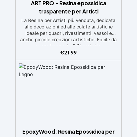
ART PRO - Resina epossidica
trasparente per Artisti
La Resina per Artisti più venduta, dedicata
alle decorazioni ed alle colate artistiche
Ideale per quadri, rivestimenti, vassoi e
anche piccole creazioni artistiche. Facile da
usare (rapporto 3:2) protetta
€
21,99
dall’ingiallimento grazie agli speciali filtri UV
Formula densa : non cola via, mantenendo i
design precisi e puliti. Indurisce in 12-24h
garantendo una superficie lucida e brillante
EpoxyWood: Resina Epossidica per