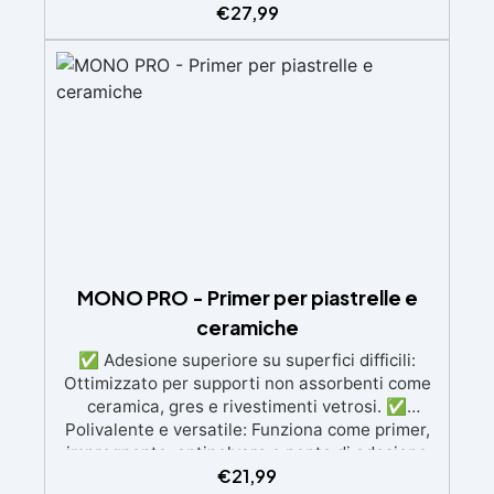
€
27,99
e detergenti aggressivi. ✅ Finitura satinata ed
estetica elegante: Disponibile in colori RAL e
NCS su richiesta, con una finitura traspirante e
resistente. ✅ Facile applicazione e
manutenzione: Monocomponente, si applica
facilmente e garantisce una pulizia semplice e
duratura. ✅ Certificato per sicurezza:
Conforme alle normative HACCP e marcatura
CE secondo EN 1504-2, ideale anche per
ambienti con alimenti.
MONO PRO - Primer per piastrelle e
ceramiche
✅ Adesione superiore su superfici difficili:
Ottimizzato per supporti non assorbenti come
ceramica, gres e rivestimenti vetrosi. ✅
Polivalente e versatile: Funziona come primer,
impregnante, antipolvere e ponte di adesione
€
21,99
per superfici minerali e calcestruzzo. ✅