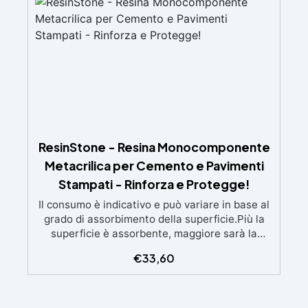
gratuita ✅ Economico e Veloce: rinnova le
superfici con una spesa minima, evitando
costosi lavori di ripristino, in appena 24h ✅
Versatile e personalizzabile: adatto a cemento,
calcestruzzo, vecchie pavimentazioni e terra
battuta (previa consulenza). ✅ Resine
resistenti nel tempo: le resine ad alta
tecnologia garantiscono resistenza all'usura e
stabilità del colore negli anni
ResinStone - Resina Monocomponente
Metacrilica per Cemento e Pavimenti
Stampati - Rinforza e Protegge!
Il consumo è indicativo e può variare in base al
grado di assorbimento della superficie.Più la
superficie è assorbente, maggiore sarà la
quantità di prodotto necessaria.Per un risultato
€
33,60
ottimale, consigliamo di acquistare una
quantità sufficiente per l’applicazione di almeno
due mani. ✅ Resina metacrilica
monocomponente per consolidare e proteggere