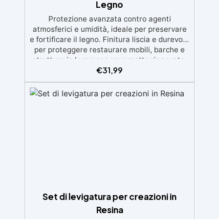
Legno
Protezione avanzata contro agenti
atmosferici e umidità, ideale per preservare
e fortificare il legno. Finitura liscia e durevole
per proteggere restaurare mobili, barche e
strutture in legno con un aspetto rinnovato.
€
31,99
Stabilizzazione del legno senza bolle d’aria,
perfetta per riprisitini e riparazioni durevoli
nel tempo. Elevata resistenza chimica e
meccanica, facilmente colorabile per progetti
creativi e robusti. Adatta a diverse superfici,
incluse vetroresina e metallo, semplice da
usare (rapporto 2 a 1).
Set di levigatura per creazioni in
Resina