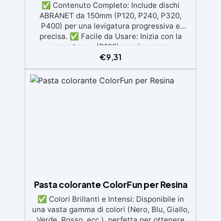
✅ Contenuto Completo: Include dischi
ABRANET da 150mm (P120, P240, P320,
P400) per una levigatura progressiva e
precisa. ✅ Facile da Usare: Inizia con la
grana bassa (P120) per rimuovere
€
9,31
imperfezioni e passa progressivamente a
grane più fini per una finitura omogenea. ✅
Tecnologia Avanzata: I dischi retati
favoriscono l'aspirazione della polvere,
garantendo un ambiente di lavoro pulito e
una finitura perfetta. ✅ Finitura Luminosa:
Dopo l'uso dei dischi, puoi lucidare con
Gelcoat 3M per una superficie liscia e lucida,
o ottenere una finitura satinata con Olio
Cera Dura Satinata della Osmo. ✅ Ideale
per Resina: Perfetto per creare superfici
rifinite, lisce e professionali, anche per
principianti.
Pasta colorante ColorFun per Resina
✅ Colori Brillanti e Intensi: Disponibile in
una vasta gamma di colori (Nero, Blu, Giallo,
Verde, Rosso, ecc.), perfetta per ottenere