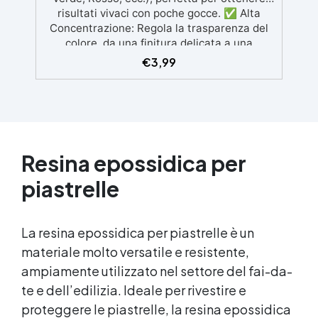
risultati vivaci con poche gocce. ✅ Alta
Concentrazione: Regola la trasparenza del
colore, da una finitura delicata a una
copertura intensa, variando la
€
3,99
concentrazione dal 0,01% al 5%. ✅ Facile da
Usare: Aggiungi al componente A della
resina e mescola fino a ottenere il colore
desiderato; puoi anche creare sfumature
uniche combinando diversi colori. ✅
Compatibile con Resine Epossidiche:
Resina epossidica
per
Formulata per un uso ottimale con resine
epossidiche e acriliche, garantendo una
piastrelle
miscela omogenea. ✅ Non Compatibile con
Resine Poliuretaniche: Assicurati di
utilizzarla solo con resine epossidiche o
La
resina epossidica
per piastrelle è un
acriliche, non adatta per resine
materiale molto versatile e resistente,
poliuretaniche Resin Pro.
ampiamente utilizzato nel settore del fai-da-
te e dell’edilizia. Ideale per rivestire e
proteggere le piastrelle, la
resina epossidica