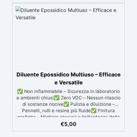
Medico (EN 455 1-4, Regolamento EU
2017/745). ✅ Sicuri per Alimenti (MOCA):
Idonei al contatto alimentare secondo le
normative UE e italiane. ✅ Confezione Pratica:
Disponibili in scatole da 100 pezzi, colore
bianco.
Diluente Epossidico Multiuso – Efficace
e Versatile
✅ Non infiammabile – Sicurezza in laboratorio
e ambienti chiusi✅ Zero VOC – Nessun rilascio
di sostanze nocive✅ Pulizia e diluizione –
Pennelli, rulli e resine più fluide✅ Finitura
perfetta – Migliore stesura e brillantezza della
resina
€
5,00