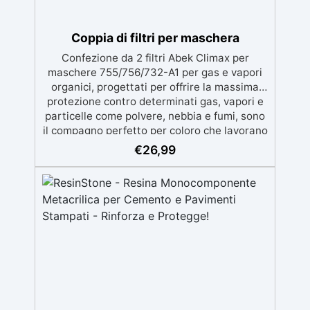
Coppia di filtri per maschera
Confezione da 2 filtri Abek Climax per
maschere 755/756/732-A1 per gas e vapori
organici, progettati per offrire la massima
protezione contro determinati gas, vapori e
particelle come polvere, nebbia e fumi, sono
il compagno perfetto per coloro che lavorano
con resine epossidiche, poliuretaniche o
€
26,99
poliestere. Conforme alla normativa
14387:2004+A1:2008 Compatibili con i filtri
Climax modello 755/756/732-A1