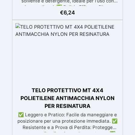
solvente e detergente, ideale per l'uso con
resine e polimeri. ✅ Pulizia Efficace: Rimuove
€
6,24
facilmente sporco e residui da resine e superfici
senza lasciare tracce, perfetto per preparare
superfici e attrezzature. ✅ Effetti Decorativi:
Spruzzato sulla resina, aiuta a eliminare le bolle
d'aria e a creare effetti decorativi unici, come
celle e venature. ✅ Versatilità: Utilizzabile
anche per la pulizia di dispositivi elettronici, la
rimozione di macchie da tessuti e legno, e in
applicazioni industriali. ✅ Precauzioni di
Sicurezza: Estremamente infiammabile, deve
essere utilizzato in ambienti ben ventilati e
lontano da fonti di calore o fiamme.
TELO PROTETTIVO MT 4X4
POLIETILENE ANTIMACCHIA NYLON
PER RESINATURA
✅ Leggero e Pratico: Facile da maneggiare e
posizionare per una protezione immediata. ✅
Resistente e a Prova di Perdita: Protegge
contro perdite di resina e altre sostanze. ✅