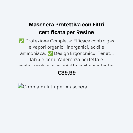
Maschera Protettiva con Filtri
certificata per Resine
✅ Protezione Completa: Efficace contro gas
e vapori organici, inorganici, acidi e
ammoniaca. ✅ Design Ergonomico: Tenuta
labiale per un'aderenza perfetta e
confortevole al viso, adatta anche per barbe.
✅ Materiali Resistenti: Corpo in gomma
€
39,99
nera flessibile e filtri in polietilene ad alta
densità (HDPE). ✅ Filtri di Alta Qualità:
Modelli Climax 755 e 756, con carbone attivo
per assorbimento ottimale dei gas. ✅
Certificata e Sicura: Conforme alla norma EN
140:1999 e al Regolamento UE 2016/425, con
certificazione CE.