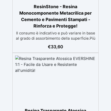
ResinStone - Resina
Monocomponente Metacrilica per
Cemento e Pavimenti Stampati -
Rinforza e Protegge!
Il consumo è indicativo e può variare in base
al grado di assorbimento della superficie.Più
la superficie è assorbente, maggiore sarà la
€
33,60
quantità di prodotto necessaria.Per un
risultato ottimale, consigliamo di acquistare
una quantità sufficiente per l’applicazione di
almeno due mani. ✅ Resina metacrilica
monocomponente per consolidare e
proteggere pavimenti in cemento e
calcestruzzo ✅ Penetrazione profonda
grazie alla bassa viscosità, aumentando
resistenza meccanica e chimica ✅ Finitura
lucida che ravviva il colore, protegge
dall'umidità, raggi UV e rende la superficie
antipolvere ✅ Facile applicazione con rullo,
Resina Trasparente Atossica