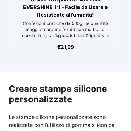
asciugatura in meno di 12 ore per una
protezione rapida e duratura ✅ Ideale per
EVERSHINE 1:1 - Facile da Usare e
garage, cortili, magazzini e piazzali,
Resistente all'umidità!
resistente a temperature estreme e agenti
Confezioni pratiche da 500g , le quantità
chimici
maggior saranno forniti con multipli di
questo kit (es: 2kg = 4 kit da 500g) Ideale
per principianti: a prova di errore, perfetta
€
21,99
per chi inizia. Sempre lucida: garantisce una
finitura brillante e uniforme in ogni
condizione. Facilissima da usare: rapporto di
miscelazione intuitivo basta mescolare i 2
componenti in parti uguali Versatile e
creativa: adatta per colate, rivestimenti e
colorabile a piacere. Resistente : lucentezza
Creare stampe silicone
duratura e alta resistenza a graffi e umidità.
personalizzate
Le stampe silicone personalizzate sono
realizzate con l’utilizzo di gomma siliconica