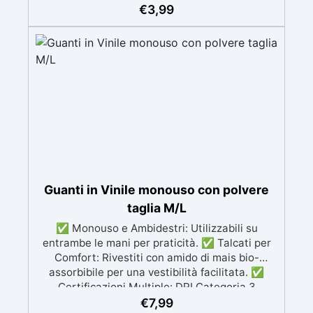
€
3,99
Divisibile e Versatile: Può essere ritagliato in
parti più piccole per adattarsi a diverse
superfici. ✅ Riutilizzabile e Riciclabile: Facile
da pulire e utilizzare più volte, sostenibile. ✅
Protezione Totale: Evita danni a pavimenti e
superfici, mantenendo il tuo spazio di lavoro
sicuro.
Guanti in Vinile monouso con polvere
taglia M/L
✅ Monouso e Ambidestri: Utilizzabili su
entrambe le mani per praticità. ✅ Talcati per
Comfort: Rivestiti con amido di mais bio-
assorbibile per una vestibilità facilitata. ✅
Certificazioni Multiple: DPI Categoria 3
(Regolamento EU 2016/425), Dispositivo
€
7,99