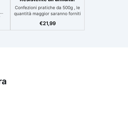
Confezioni pratiche da 500g , le
quantità maggior saranno forniti
,
con multipli di questo kit (es: 2kg
€
21,99
e
= 4 kit da 500g) Ideale per
.
principianti: a prova di errore,
:2)
perfetta per chi inizia. Sempre
azie
lucida: garantisce una finitura
la
brillante e uniforme in ogni
condizione. Facilissima da usare:
 e
rapporto di miscelazione
intuitivo basta mescolare i 2
cida
componenti in parti uguali
ra
Versatile e creativa: adatta per
colate, rivestimenti e colorabile
a piacere. Resistente :
lucentezza duratura e alta
resistenza a graffi e umidità.