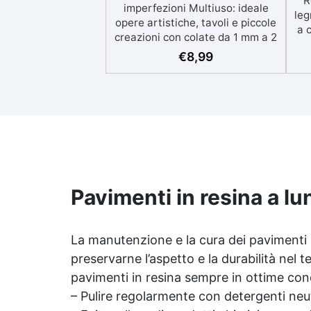
R
imperfezioni Multiuso: ideale
leg
opere artistiche, tavoli e piccole
a 
creazioni con colate da 1 mm a 2
eso
cm Resistente ai graffi e ai raggi
€
8,99
UV, garantendo opere durature,
vibranti e senza ingiallimenti nel
ing
tempo Bassa viscosità e formula
all
anti-bolle per risultati
v
impeccabili, perfetti per colate di
d'
stampi e inglobamenti
Sic
Certificata Atossica post catalisi
per contatto con la pelle, BPA
free e VoC Free
Pavimenti in resina a l
La manutenzione e la cura dei pavimenti 
preservarne l’aspetto e la durabilità nel 
pavimenti in resina sempre in ottime cond
– Pulire regolarmente con detergenti neut