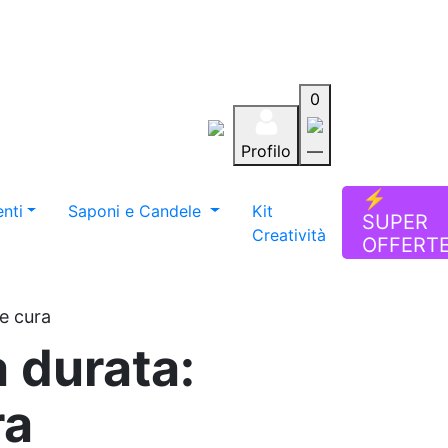
0
Profilo
—
Aiuto
Preferiti
Blog
⚡
nti
Saponi e Candele
Kit
SUPER
Creatività
OFFERT
e cura
a durata:
ra