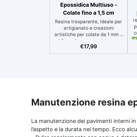
Epossidica Multiuso -
Colate fino a 1,5 cm
r
Resina trasparente, ideale per
p
artigianato e creazioni
c
artistiche per colate da 1 mm a
✅ 
1,5 cm di spessore. Adatta a
p
€
17,99
Tutti grazie al facile rapporto di
si
miscelazione 2:1, garantisce un
risultato senza imperfezioni
Bassa viscosità per colate
ap
senza bolle, compatibile con
i
legno, silicone, vetro, metallo e
altri materiali. Certificata post-
catalisi atossica e sicura per il
contatto con la pelle, Bpa Free
Manutenzione resina ep
Ri
e senza Solventi (Voc Free)
Superficie lucida, autolivellante
ra
e con filtri UV anti-ingiallimento
La manutenzione dei pavimenti interni in
per una finitura durevole e
l’aspetto e la durata nel tempo. Ecco alcuni
Pe
brillante.