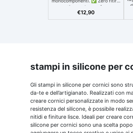
monocomponenti. ✅ Zero ritiro:
d
mantiene volume e forma,
✅
€
12,90
perfetto anche per applicazioni
p
all’esterno. ✅ Coloranti,
Spatola e guanti per applicare
in Omaggio: riproduci qualsiasi
tonalità del legno, con il kit di
D
applicazione omaggio. ✅
c
Compatibile con vernici e
finiture: non lascia aloni né
r
difetti visivi. ✅ Facile da
stampi in silicone per c
Gi
carteggiare e rifinire: risultati
p
professionali in pochi passaggi.
Gli stampi in silicone per cornici sono stru
da-te e dell’artigianato. Realizzati con ma
creare cornici personalizzate in modo sempl
d
resistenza del silicone, è possibile reali
nitidi e finiture lisce. Ideali per creare c
silicone per cornici sono una scelta popola
aggiungere un tocco creativo e unico ai p