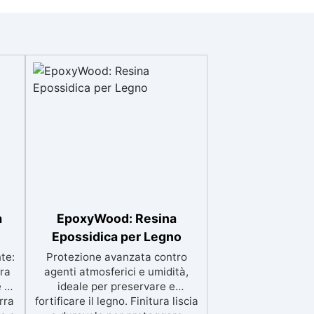
a
EpoxyWood: Resina
o
Epossidica per Legno
te:
Protezione avanzata contro
ura
agenti atmosferici e umidità,
e a
ideale per preservare e
rra
fortificare il legno. Finitura liscia