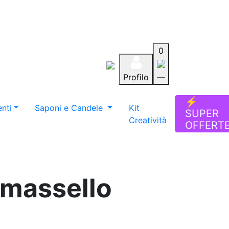
0
Profilo
—
Aiuto
Preferiti
Blog
⚡
nti
Saponi e Candele
Kit
SUPER
Creatività
OFFERT
 massello