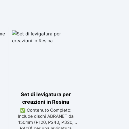
Set di levigatura per
creazioni in Resina
✅ Contenuto Completo:
Include dischi ABRANET da
150mm (P120, P240, P320,
P400) per una levigatura