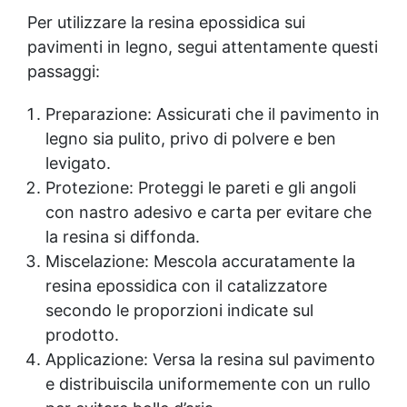
Resine Monocomponenti DIY Coloranti per
Per utilizzare la resina epossidica sui
Resine Poliuretaniche Coloranti Artistici
pavimenti in legno, segui attentamente questi
Resina Coloranti per Saponi DIY Resina
passaggi:
Coloranti per Resine Epoxy Coloranti Resine
Monocomponenti Acquista Coloranti per
Preparazione: Assicurati che il pavimento in
Resine Monocomponenti Resine colori See
all articles →
legno sia pulito, privo di polvere e ben
levigato.
Protezione: Proteggi le pareti e gli angoli
con nastro adesivo e carta per evitare che
la resina si diffonda.
Miscelazione: Mescola accuratamente la
resina epossidica con il catalizzatore
secondo le proporzioni indicate sul
prodotto.
Applicazione: Versa la resina sul pavimento
e distribuiscila uniformemente con un rullo