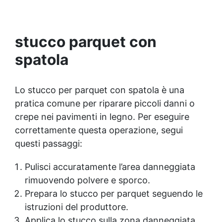
con 1 kg ricopre circa 1 m2 (1 mm di spessore)
La confezione contiene: Vertical Glass A 2 kg +
1.4 kg Vertical Glass B
stucco parquet con
spatola
Lo stucco per parquet con spatola è una
pratica comune per riparare piccoli danni o
crepe nei pavimenti in legno. Per eseguire
correttamente questa operazione, segui
questi passaggi:
Pulisci accuratamente l’area danneggiata
rimuovendo polvere e sporco.
Prepara lo stucco per parquet seguendo le
istruzioni del produttore.
Applica lo stucco sulla zona danneggiata