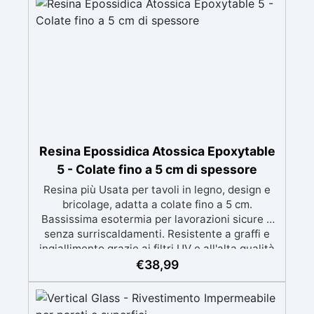
visivi. ✅ Facile da carteggiare e rifinire:
risultati professionali in pochi passaggi.
Resina Epossidica Atossica Epoxytable
5 - Colate fino a 5 cm di spessore
Resina più Usata per tavoli in legno, design e
bricolage, adatta a colate fino a 5 cm.
Bassissima esotermia per lavorazioni sicure e
senza surriscaldamenti. Resistente a graffi e
ingiallimento grazie ai filtri UV e all'alta qualità
meccanica. Bassa viscosità per eliminare bolle
€
38,99
d'aria e ottenere finiture lisce. Sicura, atossica,
BPA/VOC free e certificata per il contatto
prolungato con la pelle.