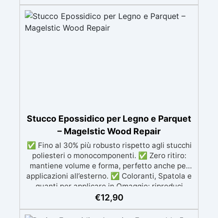
riparazioni durevoli nel tempo. Elevata
resistenza chimica e meccanica, facilmente
colorabile per progetti creativi e robusti. Adatta
a diverse superfici, incluse vetroresina e
metallo, semplice da usare (rapporto 2 a 1).
Stucco Epossidico per Legno e Parquet
– Magelstic Wood Repair
✅ Fino al 30% più robusto rispetto agli stucchi
poliesteri o monocomponenti. ✅ Zero ritiro:
mantiene volume e forma, perfetto anche per
applicazioni all’esterno. ✅ Coloranti, Spatola e
guanti per applicare in Omaggio: riproduci
qualsiasi tonalità del legno, con il kit di
€
12,90
applicazione omaggio. ✅ Compatibile con
vernici e finiture: non lascia aloni né difetti