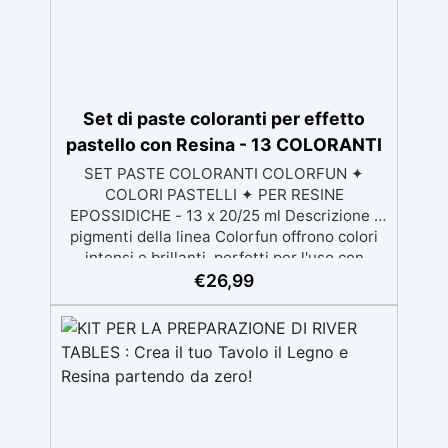
Set di paste coloranti per effetto
pastello con Resina - 13 COLORANTI
SET PASTE COLORANTI COLORFUN ✦
COLORI PASTELLI ✦ PER RESINE
EPOSSIDICHE - 13 x 20/25 ml Descrizione I
pigmenti della linea Colorfun offrono colori
intensi e brillanti, perfetti per l'uso con
resina epossidica trasparente. La loro
€
26,99
elevata coprenza consente di ottenere
tonalità piene e vivaci con poche gocce.
Grazie alla loro alta concentrazione,
garantiscono un risultato coprente senza
sprechi di prodotto. Sono ideali per colorare i
diversi prodotti della gamma RESIN PRO,
assicurando risultati sorprendenti su una
varietà di superfici e applicazioni. Colori