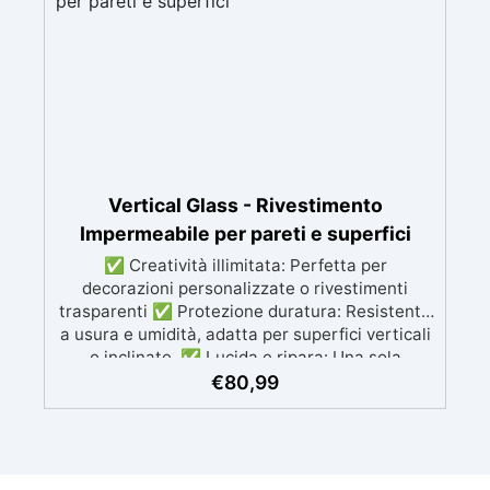
Vertical Glass - Rivestimento
Impermeabile per pareti e superfici
✅ Creatività illimitata: Perfetta per
decorazioni personalizzate o rivestimenti
trasparenti ✅ Protezione duratura: Resistente
a usura e umidità, adatta per superfici verticali
e inclinate. ✅ Lucida e ripara: Una sola
applicazione per una superficie brillante, liscia
€
80,99
e protetta dalle infiltrazioni ✅ Colorazione
personalizzabile: Compatibile con coloranti e
polveri metalliche per effetti cromatici unici. ✅
Facile da applicare: Priva di solventi e inodore,