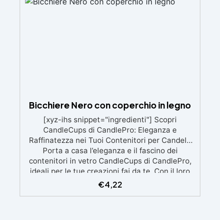
visivi. ✅ Facile da carteggiare e rifinire:
risultati professionali in pochi passaggi.
Bicchiere Nero con coperchio in legno
[xyz-ihs snippet="ingredienti"] Scopri
CandleCups di CandlePro: Eleganza e
Raffinatezza nei Tuoi Contenitori per Candele
Porta a casa l’eleganza e il fascino dei
contenitori in vetro CandleCups di CandlePro,
ideali per le tue creazioni fai da te. Con il loro
design raffinato e moderno, questi contenitori
€
4,22
si integrano perfettamente con qualsiasi stile di
arredamento, creando un ambiente accogliente
e luminoso. Caratteristiche del Prodotto: