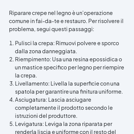
acquistare cera per candele Cera di soia per
candele Olio di cera dura See all articles →
Riparare crepe nel legno è un’operazione
Fragranze per candele artigianali 29 articles ▸
comune in fai-da-te e restauro. Per risolvere il
Colori per candele Fragranza per candele
problema, segui questi passaggi:
Fragranze per candele di soia Fragranze per
candele ingrosso Olio profumato per candele
Aromi per candele Candele di soia artigianali
Pulisci la crepa: Rimuovi polvere e sporco
Produzione candele artigianali Oli essenziali
dalla zona danneggiata.
per candele Corso candele artigianali
Riempimento: Usa una resina epossidica o
Fragranze per candele Materiale per candele
un mastice specifico per legno per riempire
Coloranti per candele Fragranze candele
Paraffina per candele Essenza per candele
la crepa.
Essenze per candele Acquista Coloranti per
Livellamento: Livella la superficie con una
Candele Profumi per candele Candele di
spatola per garantire una finitura uniforme.
paraffina Candele artistiche artigianali Candele
con paraffina Candela artigianale
Asciugatura: Lascia asciugare
Fabbricazione candele Colorante candele
completamente il prodotto secondo le
Formine per candele Migliori fragranze per
istruzioni del produttore.
candele Olio essenziale per candele Colorante
Levigatura: Leviga la zona riparata per
per candele See all articles → Kit candele
creative 27 articles ▸ Materiale per candele fai
renderla liscia e uniforme con il resto del