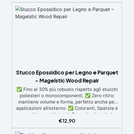
atmosferici. ✅ Applicazione Facile: Non
necessita di primer o levigature intermedie; si
applica semplicemente con un pennello su
superfici pulite e asciutte. ✅ Sicurezza
Garantita: Sicuro per persone, animali e piante
dopo l’asciugatura, perfetto anche per giochi
infantili. ✅ Efficienza e Durabilità: Un litro
copre fino a 24 m² e raggiunge la massima
resistenza dopo 2-3 settimane. Disponibile in
formati da 0,375 ml e 0,750 ml.
Stucco Epossidico per Legno e Parquet
– Magelstic Wood Repair
✅ Fino al 30% più robusto rispetto agli stucchi
poliesteri o monocomponenti. ✅ Zero ritiro:
mantiene volume e forma, perfetto anche per
applicazioni all’esterno. ✅ Coloranti, Spatola e
guanti per applicare in Omaggio: riproduci
€
12,90
qualsiasi tonalità del legno, con il kit di
applicazione omaggio. ✅ Compatibile con
vernici e finiture: non lascia aloni né difetti