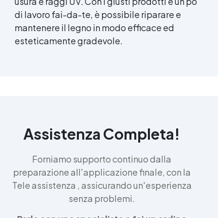
usura e raggi UV. Con i giusti prodotti e un po’
Creare candele profumate Come realizzare
di lavoro fai-da-te, è possibile riparare e
candele profumate Corsi per fare candele
mantenere il legno in modo efficace ed
Come si fanno le candele Forme candele
Come colorare le candele Sciogliere candele
esteticamente gradevole.
a bagnomaria See all articles →
Assistenza Completa!
Forniamo supporto continuo dalla
preparazione all'applicazione finale, con la
Tele assistenza , assicurando un'esperienza
senza problemi.