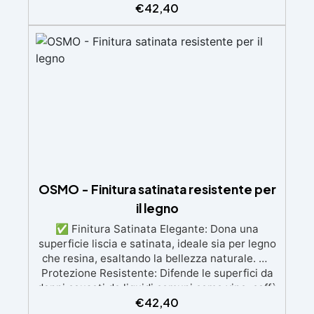
€
42,40
facilmente con pennello e asciuga rapidamente.
✅ Sicuro e Adatto ai Bambini: Ideale per
superfici a contatto con bambini e animali,
sicuro per l’uso su giochi e superfici
domestiche. ✅ Economico ed Efficiente: Una
sola applicazione copre fino a 24 m² per litro,
riducendo la necessità di ritocchi frequenti. ✅
Durata e Manutenzione: Asciuga in 8-10 ore,
con resistenza massima raggiunta dopo 2-3
settimane. Per il ripristino basta una sola mano
di prodotto.
OSMO - Finitura satinata resistente per
il legno
✅ Finitura Satinata Elegante: Dona una
superficie liscia e satinata, ideale sia per legno
che resina, esaltando la bellezza naturale. ✅
Protezione Resistente: Difende le superfici da
danni causati da liquidi comuni come vino, caffè
€
42,40
e succhi, oltre a proteggere dagli agenti