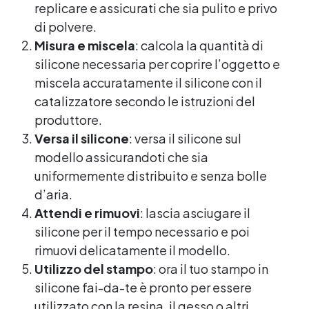
Monocomponenti Acquista Coloranti per
replicare e assicurati che sia pulito e privo
Resine Monocomponenti Resine colori See
di polvere.
all articles →
Misura e miscela
: calcola la quantità di
silicone necessaria per coprire l’oggetto e
miscela accuratamente il silicone con il
catalizzatore secondo le istruzioni del
produttore.
Versa il silicone
: versa il silicone sul
modello assicurandoti che sia
uniformemente distribuito e senza bolle
d’aria.
Attendi e rimuovi
: lascia asciugare il
silicone per il tempo necessario e poi
rimuovi delicatamente il modello.
Utilizzo del stampo
: ora il tuo stampo in
silicone fai-da-te è pronto per essere
utilizzato con la resina, il gesso o altri