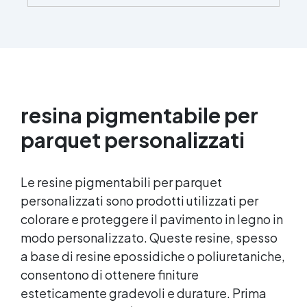
e protetta dalle infiltrazioni ✅ Colorazione
personalizzabile: Compatibile con coloranti e
polveri metalliche per effetti cromatici unici. ✅
Facile da applicare: Priva di solventi e inodore,
con 1 kg ricopre circa 1 m2 (1 mm di spessore)
La confezione contiene: Vertical Glass A 2 kg +
1.4 kg Vertical Glass B
resina pigmentabile per
parquet personalizzati
Le resine pigmentabili per parquet
personalizzati sono prodotti utilizzati per
colorare e proteggere il pavimento in legno in
modo personalizzato. Queste resine, spesso
a base di resine epossidiche o poliuretaniche,
consentono di ottenere finiture
esteticamente gradevoli e durature. Prima