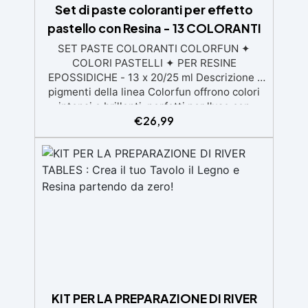
Set di paste coloranti per effetto
pastello con Resina - 13 COLORANTI
SET PASTE COLORANTI COLORFUN ✦
COLORI PASTELLI ✦ PER RESINE
EPOSSIDICHE - 13 x 20/25 ml Descrizione I
pigmenti della linea Colorfun offrono colori
intensi e brillanti, perfetti per l'uso con
€
26,99
resina epossidica trasparente. La loro
elevata coprenza consente di ottenere
tonalità piene e vivaci con poche gocce.
Grazie alla loro alta concentrazione,
garantiscono un risultato coprente senza
sprechi di prodotto. Sono ideali per colorare i
diversi prodotti della gamma RESIN PRO,
assicurando risultati sorprendenti su una
varietà di superfici e applicazioni. Colori
Disponibili: Arancione Bianco Nero Blu
Marrone Rosso Ossido Giallo Ossido
Magenta Viola Verde Oliva Verde Vivo Rosso
Vivo Giallo Limone Istruzioni d'uso
KIT PER LA PREPARAZIONE DI RIVER