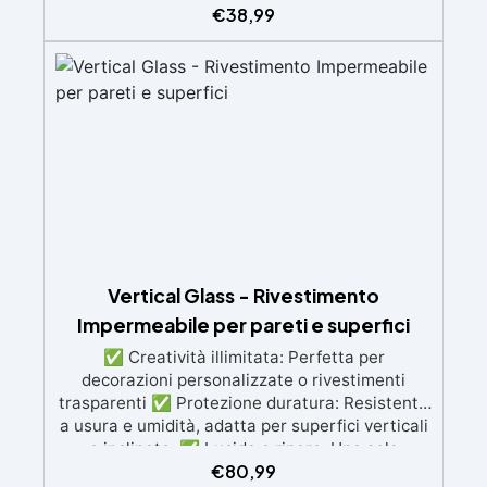
€
38,99
meccanica. Bassa viscosità per eliminare bolle
d'aria e ottenere finiture lisce. Sicura, atossica,
BPA/VOC free e certificata per il contatto
prolungato con la pelle.
Vertical Glass - Rivestimento
Impermeabile per pareti e superfici
✅ Creatività illimitata: Perfetta per
decorazioni personalizzate o rivestimenti
trasparenti ✅ Protezione duratura: Resistente
a usura e umidità, adatta per superfici verticali
e inclinate. ✅ Lucida e ripara: Una sola
€
80,99
applicazione per una superficie brillante, liscia