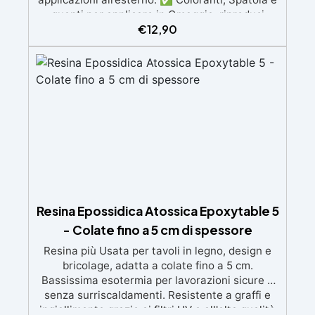
guanti per applicare in Omaggio: riproduci
€
12,90
qualsiasi tonalità del legno, con il kit di
applicazione omaggio. ✅ Compatibile con
vernici e finiture: non lascia aloni né difetti
visivi. ✅ Facile da carteggiare e rifinire:
risultati professionali in pochi passaggi.
Resina Epossidica Atossica Epoxytable 5
- Colate fino a 5 cm di spessore
Resina più Usata per tavoli in legno, design e
bricolage, adatta a colate fino a 5 cm.
Bassissima esotermia per lavorazioni sicure e
senza surriscaldamenti. Resistente a graffi e
ingiallimento grazie ai filtri UV e all'alta qualità