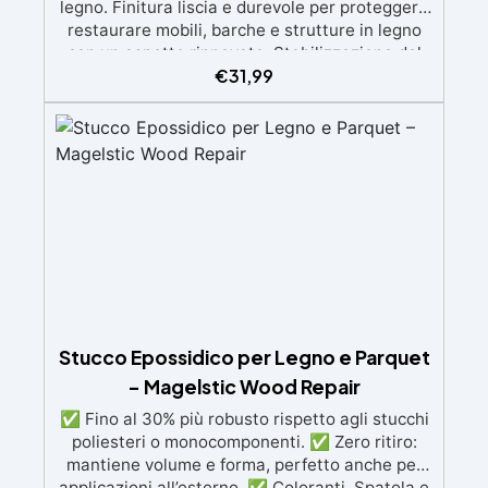
legno. Finitura liscia e durevole per proteggere
restaurare mobili, barche e strutture in legno
con un aspetto rinnovato. Stabilizzazione del
€
31,99
legno senza bolle d’aria, perfetta per riprisitini e
riparazioni durevoli nel tempo. Elevata
resistenza chimica e meccanica, facilmente
colorabile per progetti creativi e robusti. Adatta
a diverse superfici, incluse vetroresina e
metallo, semplice da usare (rapporto 2 a 1).
Stucco Epossidico per Legno e Parquet
– Magelstic Wood Repair
✅ Fino al 30% più robusto rispetto agli stucchi
poliesteri o monocomponenti. ✅ Zero ritiro:
mantiene volume e forma, perfetto anche per
applicazioni all’esterno. ✅ Coloranti, Spatola e