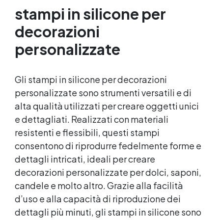
garantisce una pulizia semplice e duratura.
stampi in silicone per
✅ Certificato per sicurezza: Conforme alle
normative HACCP e marcatura CE secondo
decorazioni
EN 1504-2, ideale anche per ambienti con
personalizzate
alimenti.
Gli stampi in silicone per decorazioni
personalizzate sono strumenti versatili e di
alta qualità utilizzati per creare oggetti unici
e dettagliati. Realizzati con materiali
resistenti e flessibili, questi stampi
consentono di riprodurre fedelmente forme e
dettagli intricati, ideali per creare
decorazioni personalizzate per dolci, saponi,
candele e molto altro. Grazie alla facilità
d’uso e alla capacità di riproduzione dei
dettagli più minuti, gli stampi in silicone sono