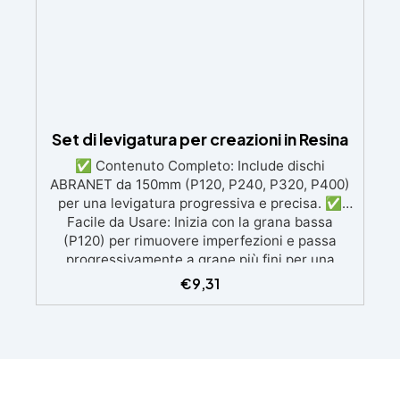
Set di levigatura per creazioni in Resina
✅ Contenuto Completo: Include dischi
ABRANET da 150mm (P120, P240, P320, P400)
per una levigatura progressiva e precisa. ✅
Facile da Usare: Inizia con la grana bassa
(P120) per rimuovere imperfezioni e passa
progressivamente a grane più fini per una
finitura omogenea. ✅ Tecnologia Avanzata: I
€
9,31
dischi retati favoriscono l'aspirazione della
polvere, garantendo un ambiente di lavoro
pulito e una finitura perfetta. ✅ Finitura
Luminosa: Dopo l'uso dei dischi, puoi lucidare
con Gelcoat 3M per una superficie liscia e
lucida, o ottenere una finitura satinata con Olio