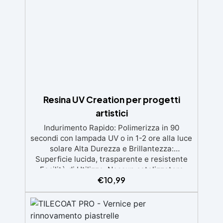
meccanica, facilmente colorabile per progetti
creativi e robusti. Adatta a diverse superfici,
incluse vetroresina e metallo, semplice da
usare (rapporto 2 a 1).
Resina UV Creation per progetti
artistici
Indurimento Rapido: Polimerizza in 90
secondi con lampada UV o in 1-2 ore alla luce
solare Alta Durezza e Brillantezza:
Superficie lucida, trasparente e resistente
Facilità di Utilizzo: Nessun catalizzatore
€
10,99
richiesto, applicala e indurisce subito
Versatilità: Ideale per gioielli, accessori e
decorazioni personalizzate Nuova Formula:
Non lascia superfici appiccicose, risultato
pulito e sicuro