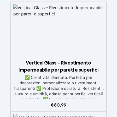
Vertical Glass - Rivestimento
Impermeabile per pareti e superfici
✅ Creatività illimitata: Perfetta per
decorazioni personalizzate o rivestimenti
trasparenti ✅ Protezione duratura: Resistente
a usura e umidità, adatta per superfici verticali
e inclinate. ✅ Lucida e ripara: Una sola
€
80,99
applicazione per una superficie brillante, liscia
e protetta dalle infiltrazioni ✅ Colorazione
personalizzabile: Compatibile con coloranti e