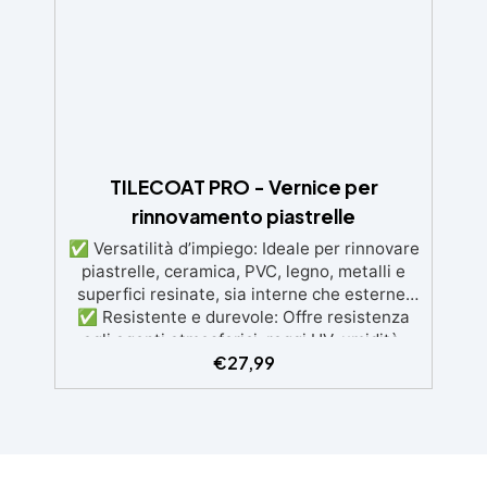
TILECOAT PRO - Vernice per
rinnovamento piastrelle
✅ Versatilità d’impiego: Ideale per rinnovare
piastrelle, ceramica, PVC, legno, metalli e
superfici resinate, sia interne che esterne.
✅ Resistente e durevole: Offre resistenza
agli agenti atmosferici, raggi UV, umidità,
€
27,99
abrasione e detergenti aggressivi. ✅
Finitura satinata ed estetica elegante:
Disponibile in colori RAL e NCS su richiesta,
con una finitura traspirante e resistente. ✅
Facile applicazione e manutenzione:
Monocomponente, si applica facilmente e