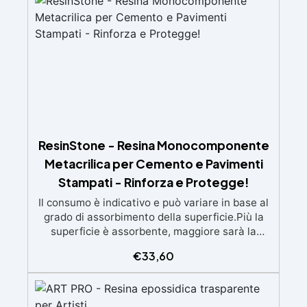
polveri metalliche per effetti cromatici unici. ✅
Facile da applicare: Priva di solventi e inodore,
con 1 kg ricopre circa 1 m2 (1 mm di spessore)
La confezione contiene: Vertical Glass A 2 kg +
1.4 kg Vertical Glass B
ResinStone - Resina Monocomponente
Metacrilica per Cemento e Pavimenti
Stampati - Rinforza e Protegge!
Il consumo è indicativo e può variare in base al
grado di assorbimento della superficie.Più la
superficie è assorbente, maggiore sarà la
quantità di prodotto necessaria.Per un risultato
€
33,60
ottimale, consigliamo di acquistare una
quantità sufficiente per l’applicazione di almeno
due mani. ✅ Resina metacrilica
monocomponente per consolidare e proteggere