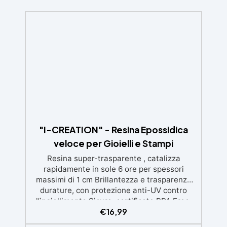
"I-CREATION" - Resina Epossidica
veloce per Gioielli e Stampi
Resina super-trasparente , catalizza
rapidamente in sole 6 ore per spessori
massimi di 1 cm Brillantezza e trasparenza
durature, con protezione anti-UV contro
l’ingiallimento Sicura, certificata BPA Free,
€
16,99
senza solventi e inodore, prodotta al 100% in
Italia Facile da usare (rapporto 2:1) e