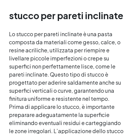
Cera Dura Satinata della Osmo. ✅ Ideale per
Resina: Perfetto per creare superfici rifinite,
stucco per pareti inclinate
lisce e professionali, anche per principianti.
Lo stucco per pareti inclinate è una pasta
composta da materiali come gesso, calce, o
resine acriliche, utilizzata per riempire e
livellare piccole imperfezioni o crepe su
superfici non perfettamente lisce, come le
pareti inclinate. Questo tipo di stucco è
progettato per aderire saldamente anche su
superfici verticali o curve, garantendo una
finitura uniforme e resistente nel tempo.
Prima di applicare lo stucco, è importante
preparare adeguatamente la superficie
eliminando eventuali residui e carteggiando
le zone irregolari. L’applicazione dello stucco