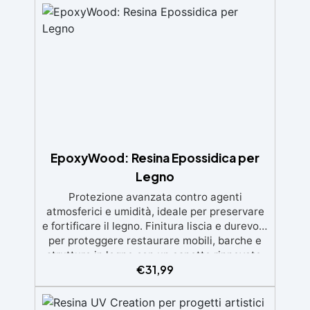
lavorare, con bassa viscosità per ridurre le
bolle Ideale per gioielli, piccole colate,
decorazioni e prototipazione rapida.
EpoxyWood: Resina Epossidica per
Legno
Protezione avanzata contro agenti
atmosferici e umidità, ideale per preservare
e fortificare il legno. Finitura liscia e durevole
per proteggere restaurare mobili, barche e
strutture in legno con un aspetto rinnovato.
€
31,99
Stabilizzazione del legno senza bolle d’aria,
perfetta per riprisitini e riparazioni durevoli
nel tempo. Elevata resistenza chimica e