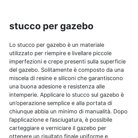
non serve svuotare la piscina. Applicare in
Penetrazione profonda grazie alla bassa
viscosità, aumentando resistenza meccanica e
strato uniforme e pressare bene per favorire
l’adesione. Non serve asciugare la superficie: il
chimica ✅ Finitura lucida che ravviva il colore,
protegge dall'umidità, raggi UV e rende la
prodotto catalizza anche in acqua. Dopo
stucco per gazebo
superficie antipolvere ✅ Facile applicazione
l’indurimento è resistente a cloro, calcare e
con rullo, asciugatura in meno di 12 ore per una
detergenti. ❓ FAQ 👉 Posso usarlo per
protezione rapida e duratura ✅ Ideale per
incollare una piastrella staccata sul fondo
Lo stucco per gazebo è un materiale
garage, cortili, magazzini e piazzali, resistente
piscina? Sì, è progettato proprio per
utilizzato per riempire e livellare piccole
applicazioni subacquee dirette. 👉 Resiste al
a temperature estreme e agenti chimici
imperfezioni e crepe presenti sulla superficie
cloro? Sì, è formulato per l’uso in piscine e
ambienti trattati con cloro. 👉 Serve un primer
del gazebo. Solitamente è composto da una
prima dell’applicazione? No, basta pulire la
miscela di resine e siliconi che garantiscono
superficie e applicare direttamente lo stucco.
una buona adesione e resistenza alle
🏁 Perfetto per Piscine e spa Bordi vasca e
docce Centri benessere e hotel Manutentori e
intemperie. Applicare lo stucco sul gazebo è
installatori di rivestimenti ceramici
un’operazione semplice e alla portata di
chiunque abbia un minimo di manualità. Dopo
l’applicazione e l’asciugatura, è possibile
carteggiare e verniciare il gazebo per
ottenere un risultato finale uniforme e