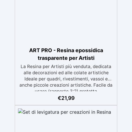
ART PRO - Resina epossidica
trasparente per Artisti
La Resina per Artisti più venduta, dedicata
alle decorazioni ed alle colate artistiche
Ideale per quadri, rivestimenti, vassoi e
anche piccole creazioni artistiche. Facile da
usare (rapporto 3:2) protetta
dall’ingiallimento grazie agli speciali filtri UV
€
21,99
Formula densa : non cola via, mantenendo i
design precisi e puliti. Indurisce in 12-24h
garantendo una superficie lucida e brillante