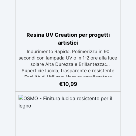
Gelcoat 3M per una superficie liscia e lucida,
o ottenere una finitura satinata con Olio
Cera Dura Satinata della Osmo. ✅ Ideale
per Resina: Perfetto per creare superfici
rifinite, lisce e professionali, anche per
principianti.
Resina UV Creation per progetti
artistici
Indurimento Rapido: Polimerizza in 90
secondi con lampada UV o in 1-2 ore alla luce
solare Alta Durezza e Brillantezza:
Superficie lucida, trasparente e resistente
Facilità di Utilizzo: Nessun catalizzatore
richiesto, applicala e indurisce subito
€
10,99
Versatilità: Ideale per gioielli, accessori e
decorazioni personalizzate Nuova Formula:
Non lascia superfici appiccicose, risultato
pulito e sicuro