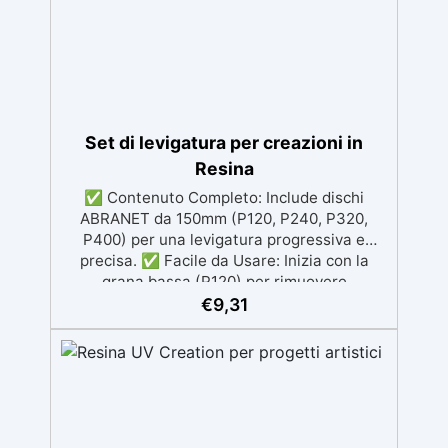
Set di levigatura per creazioni in
Resina
✅ Contenuto Completo: Include dischi
ABRANET da 150mm (P120, P240, P320,
P400) per una levigatura progressiva e
precisa. ✅ Facile da Usare: Inizia con la
grana bassa (P120) per rimuovere
imperfezioni e passa progressivamente a
€
9,31
grane più fini per una finitura omogenea. ✅
Tecnologia Avanzata: I dischi retati
favoriscono l'aspirazione della polvere,
garantendo un ambiente di lavoro pulito e
una finitura perfetta. ✅ Finitura Luminosa:
Dopo l'uso dei dischi, puoi lucidare con