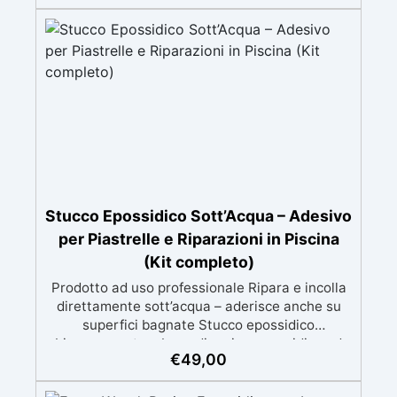
applicazione omaggio. ✅ Compatibile con
vernici e finiture: non lascia aloni né difetti
visivi. ✅ Facile da carteggiare e rifinire:
risultati professionali in pochi passaggi.
Stucco Epossidico Sott’Acqua – Adesivo
per Piastrelle e Riparazioni in Piscina
(Kit completo)
Prodotto ad uso professionale Ripara e incolla
direttamente sott’acqua – aderisce anche su
superfici bagnate Stucco epossidico
bicomponente a base di resina epossidica ad
€
49,00
alta adesione, progettato per riparazioni e
incollaggi resistenti anche in immersione totale.