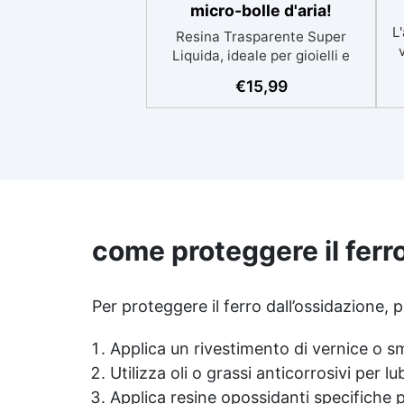
micro-bolle d'aria!
L'
Resina Trasparente Super
Liquida, ideale per gioielli e
decorazioni senza alcuna bolla
€
15,99
Tempi di lavorabilità prolungati,
perfetti per eliminare tutte le
microbolle Trasparente,
resistente all'ingiallimento per
se
colate da 2mm fino a 2 cm,
minimizzando le bolle d'aria per
risultati impeccabili.
Compatibile con coloranti in
re
come proteggere il ferro
pasta o polvere, permettendo
personalizzazioni uniche Sicura,
d
BPA Free, inodore e certificata
atossica post-catalisi, perfetta
Per proteggere il ferro dall’ossidazione, p
Ut
per creazioni destinate al
contatto diretto con la pelle.
Applica un rivestimento di vernice o smal
ri
Utilizza oli o grassi anticorrosivi per l
Applica resine opossidanti specifiche p