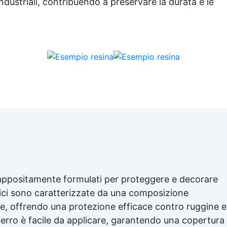
ampio tempo per l’applicazio
 industriali, contribuendo a preservare la durata e le
azie ai rigorosi test effettuati
da Resin Pro.
 appositamente formulati per proteggere e decorare
rnici sono caratterizzate da una composizione
one, offrendo una protezione efficace contro ruggine e
ferro è facile da applicare, garantendo una copertura