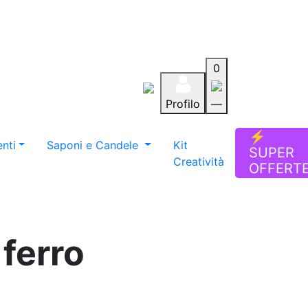
0
Profilo
—
Aiuto
Preferiti
Blog
⚡
nti
Saponi e Candele
Kit
SUPER
Creatività
OFFERT
ferro