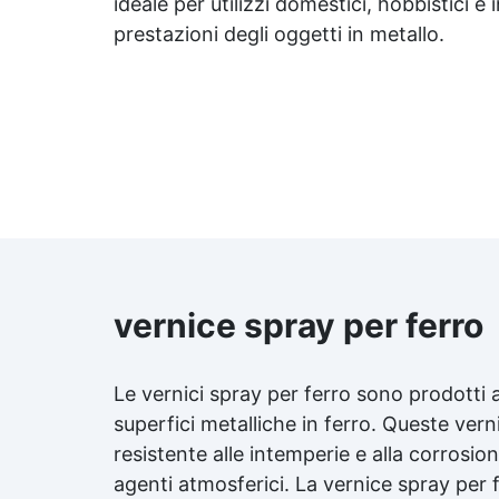
ideale per utilizzi domestici, hobbistici e
utilizzando grana 2000-3000 e
gr
prestazioni degli oggetti in metallo.
EpoxyPolish.
vernice spray per ferro
Le vernici spray per ferro sono prodotti
superfici metalliche in ferro. Queste ve
resistente alle intemperie e alla corrosi
agenti atmosferici. La vernice spray per 