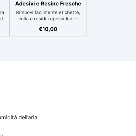
Adesivi e Resine Fresche
ra
Rimuovi facilmente etichette,
 Il
colla e residui epossidici —
n
senza rovinare la superficie Il
€
10,00
he
Distaccante per Etichette
te,
WEICON è uno spray
o
professionale specifico per
un
rimuovere etichette, adesivi e
colle da plastica, vetro, metallo
ie e
e superfici verniciate. Grazie
alla sua formulazione bilanciata,
scioglie anche resine
epossidiche ancora appiccicose
️
(non indurite), facilitando la
olo
pulizia durante lavorazioni o
ca
applicazioni di resina. ⭐
in
Caratteristiche principali 🧴
Rimuove etichette, colla, residui
midità dell’aria.
 da
di adesivo epossidico fresco 💨
Azione rapida e profonda –
i.
 a
penetra sotto l’etichetta e