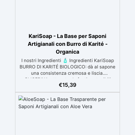
Inodore, priva di siliconi, e sicura per
l'ambiente, ideale anche nei processi di
verniciatura. ✅ Lucentezza Brillante e
Duratura: Dona una finitura lucida e
duratura, migliorando l'aspetto delle
superfici in carbonio e fibra di carbonio.
KariSoap - La Base per Saponi
Artigianali con Burro di Karité -
Organica
I nostri Ingredienti 🧴 Ingredienti KariSoap
BURRO DI KARITÉ BIOLOGICO: dà al sapone
una consistenza cremosa e liscia.
GLICERINA: ottenuta da fonti sostenibili
€
15,39
come l’Olio di Colza, è un umettante, ovvero
trattiene l'umidità. Nel sapone, è ottimo
perché aiuta a trattenere l'umidità vicino alla
pelle, rendendo il sapone idratante.
PROPILENEGLICOLO (PG): usato sia
sanificanti delle mani e come eccipiente per
pastiglie mediche, nella cosmesi è
considerato un ottimo umettante, che