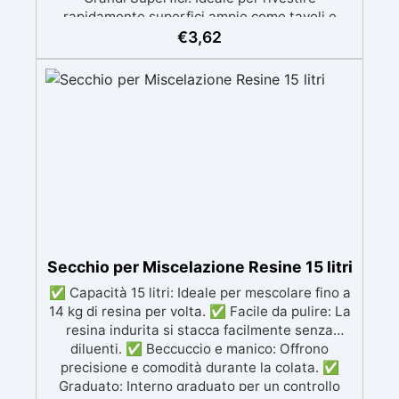
rapidamente superfici ampie come tavoli e
vassoi, raggiungendo ogni angolo. ✅ Riduzione
€
3,62
dei Difetti: Minimizza le irregolarità, garantendo
una finitura finale perfetta e professionale. ✅
Perfetta per Resine Autolivellanti: Ottimale per
l’applicazione di resine autolivellanti,
assicurando uno strato consistente e privo di
bolle. ✅ Risultati Veloci e Precisi: Facilita una
lavorazione rapida ed efficiente, per una
superficie lucida e uniforme.
Secchio per Miscelazione Resine 15 litri
✅ Capacità 15 litri: Ideale per mescolare fino a
14 kg di resina per volta. ✅ Facile da pulire: La
resina indurita si stacca facilmente senza
diluenti. ✅ Beccuccio e manico: Offrono
precisione e comodità durante la colata. ✅
Graduato: Interno graduato per un controllo