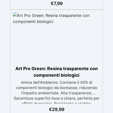
rapido delle quantità. ✅ Resistente e
€
7,99
affidabile: Materiale resistente alla corrosione,
riutilizzabile e sicuro per evitare
contaminazioni.
Art Pro Green: Resina trasparente con
componenti biologici
Amica dell'Ambiente: Contiene il 40% di
componenti biologici da biomasse, riducendo
l'impatto ambientale. Alta trasparenza:
Garantisce superfici lisce e chiare, perfette per
effetti decorativi. Resistente e stabile:
Protezione dai raggi UV, dall'umidità e con
€
29,99