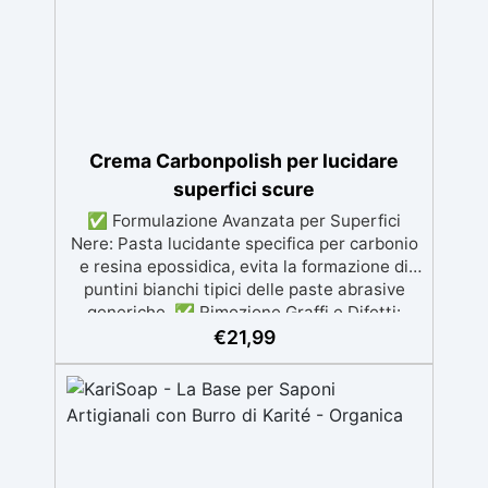
Crema Carbonpolish per lucidare
superfici scure
✅ Formulazione Avanzata per Superfici
Nere: Pasta lucidante specifica per carbonio
e resina epossidica, evita la formazione di
puntini bianchi tipici delle paste abrasive
generiche. ✅ Rimozione Graffi e Difetti:
Utilizza Nano Abrasive Particles (NAP) per
€
21,99
eliminare graffi e imperfezioni, lasciando la
superficie liscia e uniforme. ✅ Facile
Applicazione e Pulizia: Applicabile a mano o
con strumenti elettrici, miscibile con acqua e
facile da rimuovere senza residui difficili. ✅
Alta Qualità e Basso Impatto Ambientale: