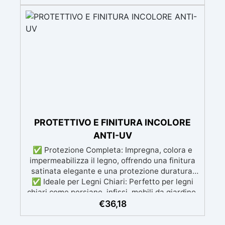
resistenza meccanica superiore. Facile da
usare: Bassa reazione esotermica per colate
fino a 1 cm, evitando ingiallimento e
surriscaldamento. Ampia gamma di
applicazioni: Adatta per rivestimenti di tavoli,
vassoio e piccole creazioni artistiche.
PROTETTIVO E FINITURA INCOLORE
ANTI-UV
✅ Protezione Completa: Impregna, colora e
impermeabilizza il legno, offrendo una finitura
satinata elegante e una protezione duratura.
✅ Ideale per Legni Chiari: Perfetto per legni
chiari come persiane, infissi, mobili da giardino,
recinzioni e altri arredi esterni. ✅ Potere
€
36,18
Idrofugo Rinforzato: Blocca l'umidità e l'acqua,
proteggendo il legno dalla corrosione e