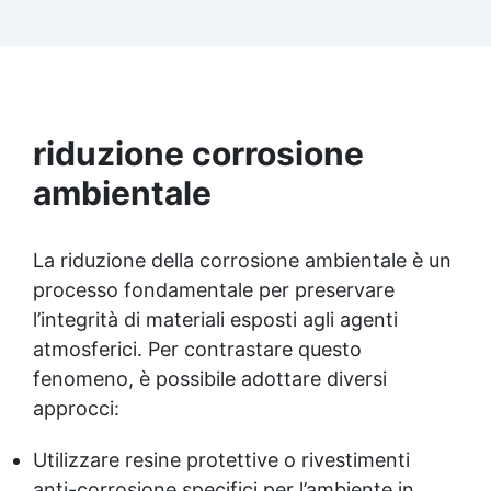
mantenendolo asciutto. ✅ Facile Applicazione:
Compatibile con legni nuovi e trattati, si applica
facilmente con pennello, rullo o spruzzo, senza
formare pellicole indesiderate. ✅ Asciugatura
Rapida: Il legno sarà pronto in sole 24 ore,
risplendendo con una protezione efficace e una
riduzione corrosione
finitura impeccabile
ambientale
La riduzione della corrosione ambientale è un
processo fondamentale per preservare
l’integrità di materiali esposti agli agenti
atmosferici. Per contrastare questo
fenomeno, è possibile adottare diversi
approcci:
Utilizzare resine protettive o rivestimenti
anti-corrosione specifici per l’ambiente in