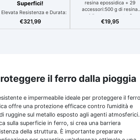
resina epossidica + 29
Superfici!
accessori:500 g di resina
Elevata Resistenza e Durata:
epossidica trasparente One 
FLOOR SHIELD combina
€
321,99
€
19,95
One + 29 accessori utili per 
olimeri acrilico-poliuretanici
creazione di gioielli. Contien
er una protezione eccellente
500 g di resina, 10 coloranti,
contro graffi e usura,
pigmenti, contagocce,
garantendo una finitura
bastoncini per miscelare, gua
duratura. ✅ Facile
e bicchieri. 📦 Nº2. Kit di
Applicazione: Si applica
avviamento in resina epossid
cilmente con rullo, pennello o
+ 100 accessori:500 g di res
 spruzzo, con attrezzi che si
epossidica trasparente One 
roteggere il ferro dalla pioggia
liscono facilmente con acqua
One + 100 accessori utili per
e sapone. ✅ Versatile e
creazione di gioielli. Contien
egante: Disponibile in finiture
500 g di resina, 12 additivi
esistente e impermeabile ideale per proteggere il ferr
Lucido, Satinato e Opaco,
decorativi, fiori secchi, stam
compatibile con superfici in
tica offre una protezione efficace contro l’umidità e
in silicone per lettere,
resina, legno, cemento e
i ruggine sul metallo esposto agli agenti atmosferici.
portachiavi, punte per
epossidiche. ✅ Economica e
minitrapano, oltre 100 pezzi
 sulla superficie in ferro, si crea una barriera
onveniente: Con una resa di
00-120 ml per metro quadro,
sistenza della struttura. È importante preparare
a confezione da 3,6 litri copre
pplicazione per garantire un’aderenza ottimale e una