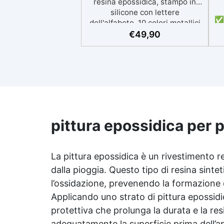
resina epossidica, stampo in
silicone con lettere
✅ 
dell'alfabeto, 10 colori metallici
in polvere di mica, guanti,
€
49,90
p
strumenti per miscelare e una
p
guida dettagliata. ✅ Creatività
Senza Limiti: Personalizza i tuoi
portachiavi con decorazioni
come fiori secchi, glitter o foglia
d'oro per creare effetti speciali.
fa
✅ Facile da Usare: La guida
a
passo passo ti accompagnerà in
pittura epossidica per p
pu
ogni fase, dalla miscelazione
della resina al versamento nei
El
mold. ✅ Regali Unici: Crea
La pittura epossidica è un rivestimento r
portachiavi personalizzati da
dalla pioggia. Questo tipo di resina sinte
regalare o da tenere per te, con
ogni lettera dell'alfabeto. ✅
l’ossidazione, prevenendo la formazione d
Design Originali: Sperimenta
Applicando uno strato di pittura epossidica
C
con colori vivaci, effetti
1
protettiva che prolunga la durata e la re
marmorizzati o galattici per
un
rendere ogni portachiavi un
adeguatamente la superficie prima dell’a