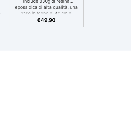
Include 830g di resina
epossidica di alta qualità, una
base in legno di 40 cm di
to
diametro, 10 colori in polvere di
€
49,90
la
mica, guanti, strumenti per
e:
miscelare e una guida
 3
dettagliata. ✅ Facile da Usare:
La guida passo passo ti
nti
accompagnerà nella creazione
di opere d’arte straordinarie, dal
ica
mixaggio della resina alla
ina
stratificazione dei colori. ✅
to
Arte Astratta Unica: Crea
 la
quadri unici con effetti brillanti
e:
e vibranti, personalizzando ogni
o
pezzo con colori a tua scelta. ✅
po
Perfetto per Ogni Spazio: Le
tue creazioni saranno ideali per
decorare la casa, l'ufficio o
.
come regalo speciale per amici
e familiari. ✅ Risultati
Professionali: Grazie alla