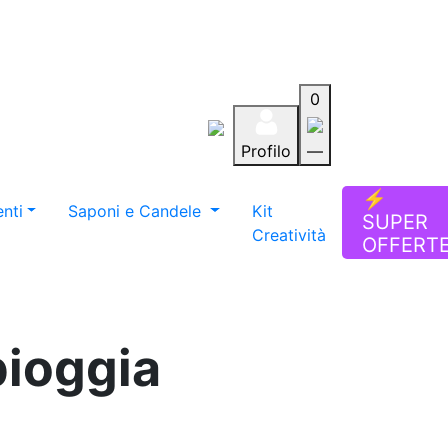
0
Profilo
—
Aiuto
Preferiti
Blog
⚡
nti
Saponi e Candele
Kit
SUPER
Creatività
OFFERT
pioggia