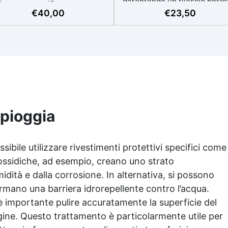
garantendo un rilascio perfe
istenza, specifica per camper,
senza danneggiare gli stamp
€
40,00
€
23,50
van e caravan. ✅ Aderenza
✅ Applicazione Facile: Si
eccellente su vetroresina,
applica facilmente con penne
luminio e lamiera. ✅ Resiste
o pistola a spruzzo. Si asci
gli sbalzi termici da -20°C a
rapidamente in 2-3 minuti
°C. ✅ Applicazione semplice
mantenendo i dettagli degl
a rullo, pennello o spruzzo
stampi intatti. ✅ Ampia
rless. ✅ Durata pluriennale:
Compatibilità: Funziona s
rotezione elastica, anti-UV e
legno, metallo, plastica e
resistente nel tempo.
cartone, perfetto per prepar
 pioggia
stampi e casseforme per col
di resine e altri materiali.
Sicurezza e Precauzioni:
ssibile utilizzare rivestimenti protettivi specifici come
Estremamente infiammabile,
possidiche, ad esempio, creano uno strato
necessario utilizzarlo in ambi
ben ventilati e proteggersi 
idità e dalla corrosione. In alternativa, si possono
contatti diretti con occhi e pe
formano una barriera idrorepellente contro l’acqua.
✅ Protezione Ottimale: Crea
 è importante pulire accuratamente la superficie del
film protettivo sulle superfic
prevenendo l'adesione dell
gine. Questo trattamento è particolarmente utile per
resine, e garantisce un dista