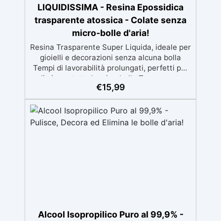
LIQUIDISSIMA - Resina Epossidica
trasparente atossica - Colate senza
micro-bolle d'aria!
Resina Trasparente Super Liquida, ideale per
gioielli e decorazioni senza alcuna bolla
Tempi di lavorabilità prolungati, perfetti per
eliminare tutte le microbolle Trasparente,
€
15,99
resistente all'ingiallimento per colate da
2mm fino a 2 cm, minimizzando le bolle d'aria
per risultati impeccabili. Compatibile con
coloranti in pasta o polvere, permettendo
personalizzazioni uniche Sicura, BPA Free,
inodore e certificata atossica post-catalisi,
perfetta per creazioni destinate al contatto
diretto con la pelle.
Alcool Isopropilico Puro al 99,9% -