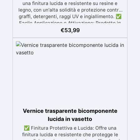
una finitura lucida e resistente su resine e
legno, con un'alta solidità e protezione contro
graffi, detergenti, raggi UV e ingiallimento. ✅
Facile Applicazione e Attivazione: Prodotto in
bomboletta spray con catalizzatore
€
53,99
incorporato, facile da attivare e applicare,
ideale per resine prive di pigmento
fosforescente e legno. ✅ Essiccazione Rapida:
Essicca completamente in 24 ore, con una
copertura di circa 1 mq per bomboletta. ✅
Lucidatura per Finitura Perfetta: Dopo 3 giorni,
è possibile lucidare la superficie con carta
vetrata 2000-3000 e EpoxyPolish per ottenere
una lucentezza impeccabile. ✅ Marchio di
Qualità: Il prodotto è contrassegnato dal
marchio QUALITY EXTRA, garantendo elevate
prestazioni e qualità grazie ai rigorosi test
Vernice trasparente bicomponente
effettuati da Resin Pro.
lucida in vasetto
✅ Finitura Protettiva e Lucida: Offre una
finitura lucida e resistente che protegge le