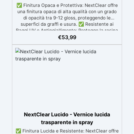
✅ Finitura Opaca e Protettiva: NextClear offre
una finitura opaca di alta qualità con un grado
di opacità tra 9-12 gloss, proteggendo le
superfici da graffi e usura. ✅ Resistente ai
Raggi UV e Antingiallimento: Protegge la resina
e il legno dai danni dei raggi UV e previene
€
53,99
l’ingiallimento, mantenendo la trasparenza nel
tempo. ✅ Facile Applicazione: Viene fornito in
formato spray e si applica facilmente con 2
mani leggere, a distanza di 2-3 ore l'una
dall'altra, per una finitura uniforme. ✅
Essiccazione Completa in 48 Ore: La vernice
raggiunge la sua essiccazione completa dopo
48 ore, con una durata di utilizzo del prodotto
di 24 ore dopo l'attivazione della bomboletta.
✅ Lucidatura Opzionale: Dopo 72 ore, è
possibile lucidare la superficie per una
brillantezza aggiuntiva, utilizzando grana 2000-
NextClear Lucido - Vernice lucida
3000 e EpoxyPolish.
trasparente in spray
✅ Finitura Lucida e Resistente: NextClear offre