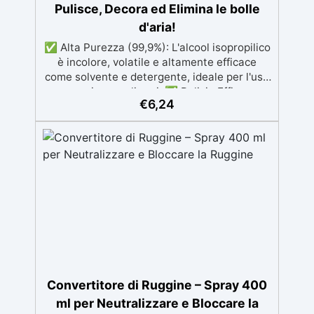
Pulisce, Decora ed Elimina le bolle
d'aria!
✅ Alta Purezza (99,9%): L'alcool isopropilico
è incolore, volatile e altamente efficace
come solvente e detergente, ideale per l'uso
con resine e polimeri. ✅ Pulizia Efficace:
€
6,24
Rimuove facilmente sporco e residui da
resine e superfici senza lasciare tracce,
perfetto per preparare superfici e
attrezzature. ✅ Effetti Decorativi: Spruzzato
sulla resina, aiuta a eliminare le bolle d'aria e
a creare effetti decorativi unici, come celle e
venature. ✅ Versatilità: Utilizzabile anche
per la pulizia di dispositivi elettronici, la
rimozione di macchie da tessuti e legno, e in
applicazioni industriali. ✅ Precauzioni di
Sicurezza: Estremamente infiammabile, deve
essere utilizzato in ambienti ben ventilati e
lontano da fonti di calore o fiamme.
Convertitore di Ruggine – Spray 400
ml per Neutralizzare e Bloccare la