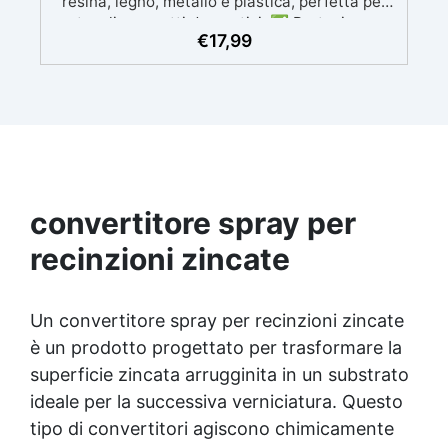
resina, legno, metallo e plastica, perfetta per
tavoli e oggetti decorativi. ✅ Protezione
€
17,99
Duratura: Resistente a graffi, agenti
atmosferici, detergenti aggressivi, alcol e
idrocarburi, garantendo una protezione a lungo
termine. ✅ Filtri UV Integrati: La formulazione
evita l'ingiallimento, mantenendo una
brillantezza costante nel tempo, ideale per uso
interno ed esterno. ✅ Applicazione Facile e
Uniforme: Si ancorano perfettamente a
qualsiasi superficie, senza colature, anche con
convertitore spray per
un'applicazione singola. ✅ Versatilità: Ideale
recinzioni zincate
per diverse superfici, tra cui resina, legno,
metallo e plastica, migliorando aspetto e
resistenza.
Un convertitore spray per recinzioni zincate
è un prodotto progettato per trasformare la
superficie zincata arrugginita in un substrato
ideale per la successiva verniciatura. Questo
tipo di convertitori agiscono chimicamente