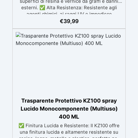
superfici di resina e vernice da graffi e danni
esterni. ✅ Alta Resistenza: Resistente agli
agenti chimici, ai raggi UV e impedisce
l’ingiallimento nel tempo, garantendo una
€
39,99
protezione duratura. ✅ Facilità di Applicazione:
Il kit include due componenti separati
(trasparente poliuretanico e catalizzatore) e un
bicchiere graduato per una preparazione
precisa. ✅ Tempi di Essiccazione Rapidi: Fuori
polvere in 15-20 minuti, asciutto al tatto in 30-
60 minuti, asciugatura completa in 48 ore. ✅
Durata della Miscela: La miscela rimane
utilizzabile per 24 ore a 20°C dopo la
preparazione, consentendo ampio tempo per
l’applicazione.
Trasparente Protettivo KZ100 spray
Lucido Monocomponente (Multiuso)
400 ML
✅ Finitura Lucida e Resistente: Il KZ100 offre
una finitura lucida e altamente resistente su