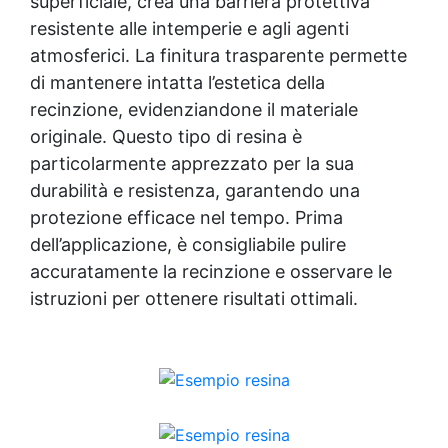
superficiale, crea una barriera protettiva
leggermente umida. Lasciare reagire e
asciugare per almeno 3 ore prima di
resistente alle intemperie e agli agenti
verniciare. Conservare a temperatura
atmosferici. La finitura trasparente permette
ambiente, lontano da fiamme o calore
di mantenere intatta l’estetica della
diretto. 🧠 Consigli dell’esperto Non
recinzione, evidenziandone il materiale
rimuovere completamente la ruggine: il
prodotto agisce solo sul materiale ossidato.
originale. Questo tipo di resina è
Dopo la reazione, è possibile verniciare
particolarmente apprezzato per la sua
direttamente la superficie. Evitare di
durabilità e resistenza, garantendo una
applicare su superfici zincate, cromate o in
alluminio. Per un risultato ottimale, lavorare
protezione efficace nel tempo. Prima
a temperatura ambiente. ❓ FAQ 👉 Devo
dell’applicazione, è consigliabile pulire
carteggiare tutta la ruggine prima dell’uso?
accuratamente la recinzione e osservare le
No, basta rimuovere quella friabile: il
istruzioni per ottenere risultati ottimali.
prodotto reagisce con la ruggine stabile
rimasta. 👉 Serve una seconda mano? Per
superfici molto corrose sì, attendere 3 ore
tra una mano e l’altra. 👉 Posso verniciare
sopra? Sì, dopo l’asciugatura completa il
prodotto funge da primer e migliora
l’adesione della vernice. 🏁 Perfetto per
Officine meccaniche e carrozzerie Cantieri e