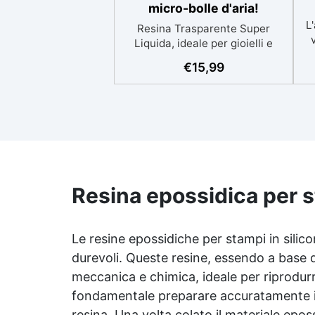
micro-bolle d'aria!
L'
Resina Trasparente Super
Liquida, ideale per gioielli e
decorazioni senza alcuna bolla
€
15,99
Tempi di lavorabilità prolungati,
perfetti per eliminare tutte le
microbolle Trasparente,
resistente all'ingiallimento per
se
colate da 2mm fino a 2 cm,
minimizzando le bolle d'aria per
risultati impeccabili.
Compatibile con coloranti in
re
Resina epossidica per s
pasta o polvere, permettendo
personalizzazioni uniche Sicura,
d
BPA Free, inodore e certificata
atossica post-catalisi, perfetta
Le resine epossidiche per stampi in silico
Ut
per creazioni destinate al
durevoli. Queste resine, essendo a base 
contatto diretto con la pelle.
meccanica e chimica, ideale per riprodurr
ri
fondamentale preparare accuratamente il s
resina. Una volta colato il materiale epos