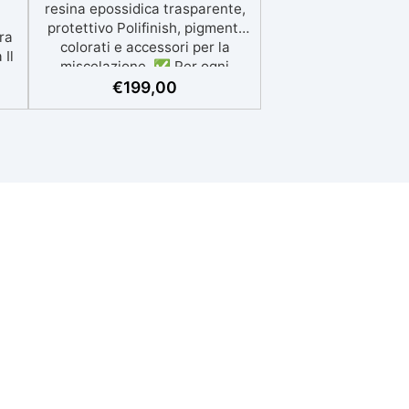
resina epossidica trasparente,
protettivo Polifinish, pigmenti
ra
colorati e accessori per la
 Il
miscelazione. ✅ Per ogni
n
superficie: grazie al primer
€
199,00
he
universale è applicabile sia su
te,
calcestruzzo, piastrelle e
o
superfici irregolari o
un
danneggiate. ✅ Facile da
applicare: Video Guida completa
ie e
inclusa, 3 semplici passaggi,
dalla preparazione della
superficie alla finitura
protettiva antigraffio. ✅
️
Risultati professionali: Sistema
olo
autolivellante, resistente ai
ca
raggi UV, duraturo e con finitura
in
lucida o satinata. ✅
Personalizzabile: Disponibile in
 da
kit per metrature da 2m² a
100m², con una vasta gamma di
 a