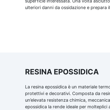
superficie interessata. Una volta asciutto
utilizzando grana 2000-3000 e
gr
ulteriori danni da ossidazione e prepara 
EpoxyPolish.
RESINA EPOSSIDICA
La resina epossidica è un materiale term
protettivi e decorativi. Composta da resi
un’elevata resistenza chimica, meccanica e
epossidica la rende ideale per molteplici