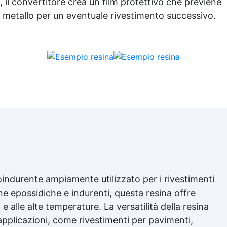
ampio tempo per l’applicazio
, il convertitore crea un film protettivo che previene
azie ai rigorosi test effettuati
il metallo per un eventuale rivestimento successivo.
da Resin Pro.
oindurente ampiamente utilizzato per i rivestimenti
ne epossidiche e indurenti, questa resina offre
 alle alte temperature. La versatilità della resina
 applicazioni, come rivestimenti per pavimenti,