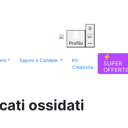
0
Profilo
—
Aiuto
Preferiti
Blog
⚡
nti
Saponi e Candele
Kit
SUPER
Creatività
OFFERT
cati ossidati