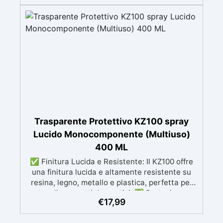
protezione duratura. ✅ Facilità di Applicazione:
Il kit include due componenti separati
(trasparente poliuretanico e catalizzatore) e un
bicchiere graduato per una preparazione
precisa. ✅ Tempi di Essiccazione Rapidi: Fuori
polvere in 15-20 minuti, asciutto al tatto in 30-
60 minuti, asciugatura completa in 48 ore. ✅
Durata della Miscela: La miscela rimane
utilizzabile per 24 ore a 20°C dopo la
preparazione, consentendo ampio tempo per
l’applicazione.
Trasparente Protettivo KZ100 spray
Lucido Monocomponente (Multiuso)
400 ML
✅ Finitura Lucida e Resistente: Il KZ100 offre
una finitura lucida e altamente resistente su
resina, legno, metallo e plastica, perfetta per
tavoli e oggetti decorativi. ✅ Protezione
€
17,99
Duratura: Resistente a graffi, agenti
atmosferici, detergenti aggressivi, alcol e