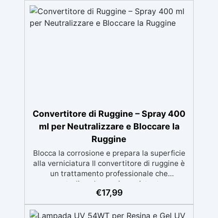
perfetto per preparare superfici e
attrezzature. ✅ Effetti Decorativi: Spruzzato
sulla resina, aiuta a eliminare le bolle d'aria e
a creare effetti decorativi unici, come celle e
venature. ✅ Versatilità: Utilizzabile anche
per la pulizia di dispositivi elettronici, la
rimozione di macchie da tessuti e legno, e in
applicazioni industriali. ✅ Precauzioni di
Sicurezza: Estremamente infiammabile, deve
essere utilizzato in ambienti ben ventilati e
lontano da fonti di calore o fiamme.
Convertitore di Ruggine – Spray 400
ml per Neutralizzare e Bloccare la
Ruggine
Blocca la corrosione e prepara la superficie
alla verniciatura Il convertitore di ruggine è
un trattamento professionale che
neutralizza la ruggine esistente,
€
17,99
trasformandola in uno strato nero protettivo
e stabile. In un solo passaggio blocca la
corrosione, sigilla la superficie e la rende