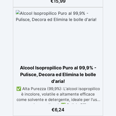
€
15,99
resistente all'ingiallimento per colate da
2mm fino a 2 cm, minimizzando le bolle d'aria
per risultati impeccabili. Compatibile con
coloranti in pasta o polvere, permettendo
personalizzazioni uniche Sicura, BPA Free,
inodore e certificata atossica post-catalisi,
perfetta per creazioni destinate al contatto
diretto con la pelle.
Alcool Isopropilico Puro al 99,9% -
Pulisce, Decora ed Elimina le bolle
d'aria!
✅ Alta Purezza (99,9%): L'alcool isopropilico
è incolore, volatile e altamente efficace
come solvente e detergente, ideale per l'uso
con resine e polimeri. ✅ Pulizia Efficace:
€
6,24
Rimuove facilmente sporco e residui da
resine e superfici senza lasciare tracce,