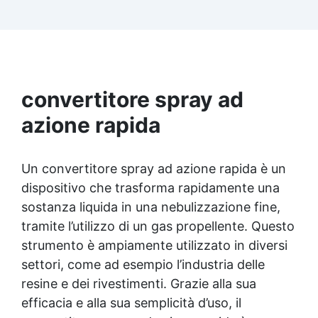
idrocarburi, garantendo una protezione a lungo
termine. ✅ Filtri UV Integrati: La formulazione
evita l'ingiallimento, mantenendo una
brillantezza costante nel tempo, ideale per uso
interno ed esterno. ✅ Applicazione Facile e
Uniforme: Si ancorano perfettamente a
qualsiasi superficie, senza colature, anche con
convertitore spray ad
un'applicazione singola. ✅ Versatilità: Ideale
azione rapida
per diverse superfici, tra cui resina, legno,
metallo e plastica, migliorando aspetto e
resistenza.
Un convertitore spray ad azione rapida è un
dispositivo che trasforma rapidamente una
sostanza liquida in una nebulizzazione fine,
tramite l’utilizzo di un gas propellente. Questo
strumento è ampiamente utilizzato in diversi
settori, come ad esempio l’industria delle
resine e dei rivestimenti. Grazie alla sua
efficacia e alla sua semplicità d’uso, il