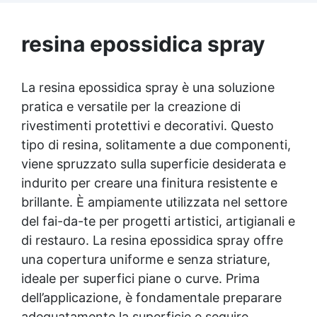
e si spegne automaticamente per una
Migliora l’adesione delle pitture successive.
maggiore comodità. ✅ Compatibilità
🔧 Applicazioni pratiche Trattamento di
Universale: Funziona con gel e resine
ringhiere, cancelli, macchinari, tubazioni,
resina epossidica spray
compatibili con LED e UV, perfetta anche per
lamiere e strutture metalliche Manutenzione
la Nail Art.
di veicoli, barche, rimorchi e attrezzi da
officina Pre-trattamento di superfici prima
La resina epossidica spray è una soluzione
della verniciatura o zincatura Ideale per
pratica e versatile per la creazione di
interventi di manutenzione e restauro di
superfici arrugginite 🧰 Modalità d’uso
rivestimenti protettivi e decorativi. Questo
Rimuovere ruggine sciolta, polvere e grasso
tipo di resina, solitamente a due componenti,
con spazzola o carta abrasiva. Agitare bene
viene spruzzato sulla superficie desiderata e
la bomboletta prima dell’uso. Spruzzare uno
indurito per creare una finitura resistente e
strato uniforme sulla superficie asciutta o
leggermente umida. Lasciare reagire e
brillante. È ampiamente utilizzata nel settore
asciugare per almeno 3 ore prima di
del fai-da-te per progetti artistici, artigianali e
verniciare. Conservare a temperatura
di restauro. La resina epossidica spray offre
ambiente, lontano da fiamme o calore
diretto. 🧠 Consigli dell’esperto Non
una copertura uniforme e senza striature,
rimuovere completamente la ruggine: il
ideale per superfici piane o curve. Prima
prodotto agisce solo sul materiale ossidato.
dell’applicazione, è fondamentale preparare
Dopo la reazione, è possibile verniciare
adeguatamente la superficie e seguire
direttamente la superficie. Evitare di