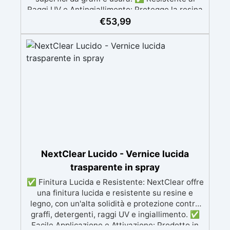
Raggi UV e Antingiallimento: Protegge la resina
e il legno dai danni dei raggi UV e previene
€
53,99
l’ingiallimento, mantenendo la trasparenza nel
tempo. ✅ Facile Applicazione: Viene fornito in
formato spray e si applica facilmente con 2
mani leggere, a distanza di 2-3 ore l'una
dall'altra, per una finitura uniforme. ✅
Essiccazione Completa in 48 Ore: La vernice
raggiunge la sua essiccazione completa dopo
48 ore, con una durata di utilizzo del prodotto
di 24 ore dopo l'attivazione della bomboletta.
✅ Lucidatura Opzionale: Dopo 72 ore, è
possibile lucidare la superficie per una
brillantezza aggiuntiva, utilizzando grana 2000-
NextClear Lucido - Vernice lucida
3000 e EpoxyPolish.
trasparente in spray
✅ Finitura Lucida e Resistente: NextClear offre
una finitura lucida e resistente su resine e
legno, con un'alta solidità e protezione contro
graffi, detergenti, raggi UV e ingiallimento. ✅
Facile Applicazione e Attivazione: Prodotto in