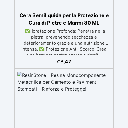
Cera Semiliquida per la Protezione e
Cura di Pietre e Marmi 80 ML
✅ Idratazione Profonda: Penetra nella
pietra, prevenendo secchezza e
deterioramento grazie a una nutrizione
intensa. ✅ Protezione Anti-Sporco: Crea
una barriera contro sporco e detriti,
facilitando la pulizia e mantenendo le
€
8,47
superfici intatte. ✅ Finitura Lucida: Dona un
effetto brillante che esalta la bellezza
naturale di marmo, granito, ardesia e altre
pietre. ✅ Versatilità d'Uso: Adatta sia per
pietre morbide che dure, con formulazioni
per esigenze diverse: semiliquida
(manutenzione) o solida (protezione
intensa). ✅ Consumo Ottimizzato: Efficienza
garantita con un consumo medio di 50-100
ml/m² per la cera semiliquida, variabile
secondo la porosità.