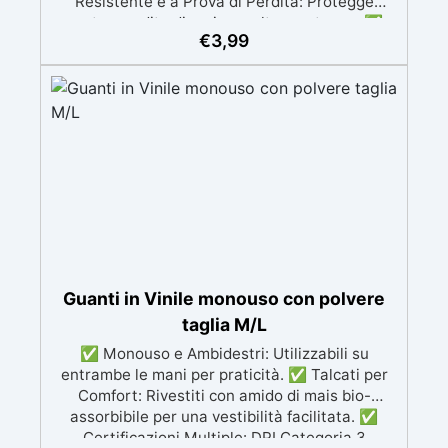
Resistente e a Prova di Perdita: Protegge
contro perdite di resina e altre sostanze. ✅
€
3,99
Divisibile e Versatile: Può essere ritagliato in
parti più piccole per adattarsi a diverse
superfici. ✅ Riutilizzabile e Riciclabile: Facile
da pulire e utilizzare più volte, sostenibile. ✅
Protezione Totale: Evita danni a pavimenti e
superfici, mantenendo il tuo spazio di lavoro
sicuro.
Guanti in Vinile monouso con polvere
taglia M/L
✅ Monouso e Ambidestri: Utilizzabili su
entrambe le mani per praticità. ✅ Talcati per
Comfort: Rivestiti con amido di mais bio-
assorbibile per una vestibilità facilitata. ✅
Certificazioni Multiple: DPI Categoria 3