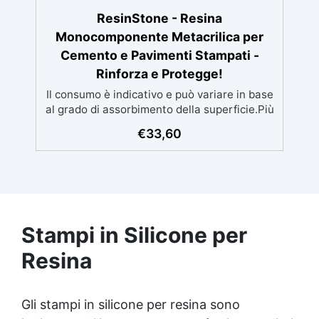
ResinStone - Resina
Monocomponente Metacrilica per
Cemento e Pavimenti Stampati -
Rinforza e Protegge!
Il consumo è indicativo e può variare in base
al grado di assorbimento della superficie.Più
la superficie è assorbente, maggiore sarà la
€
33,60
quantità di prodotto necessaria.Per un
risultato ottimale, consigliamo di acquistare
una quantità sufficiente per l’applicazione di
almeno due mani. ✅ Resina metacrilica
monocomponente per consolidare e
proteggere pavimenti in cemento e
Stampi in Silicone per
calcestruzzo ✅ Penetrazione profonda
grazie alla bassa viscosità, aumentando
Resina
resistenza meccanica e chimica ✅ Finitura
lucida che ravviva il colore, protegge
dall'umidità, raggi UV e rende la superficie
Gli stampi in silicone per resina sono
antipolvere ✅ Facile applicazione con rullo,
asciugatura in meno di 12 ore per una