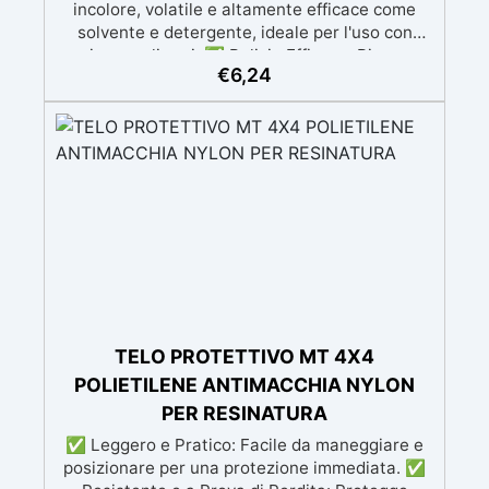
incolore, volatile e altamente efficace come
solvente e detergente, ideale per l'uso con
resine e polimeri. ✅ Pulizia Efficace: Rimuove
€
6,24
facilmente sporco e residui da resine e superfici
senza lasciare tracce, perfetto per preparare
superfici e attrezzature. ✅ Effetti Decorativi:
Spruzzato sulla resina, aiuta a eliminare le bolle
d'aria e a creare effetti decorativi unici, come
celle e venature. ✅ Versatilità: Utilizzabile
anche per la pulizia di dispositivi elettronici, la
rimozione di macchie da tessuti e legno, e in
applicazioni industriali. ✅ Precauzioni di
Sicurezza: Estremamente infiammabile, deve
essere utilizzato in ambienti ben ventilati e
lontano da fonti di calore o fiamme.
TELO PROTETTIVO MT 4X4
POLIETILENE ANTIMACCHIA NYLON
PER RESINATURA
✅ Leggero e Pratico: Facile da maneggiare e
posizionare per una protezione immediata. ✅