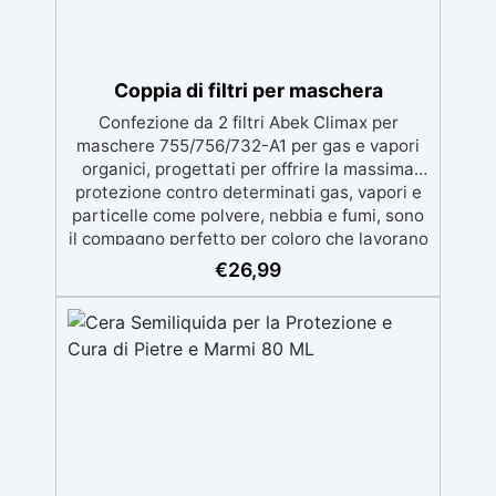
Coppia di filtri per maschera
Confezione da 2 filtri Abek Climax per
maschere 755/756/732-A1 per gas e vapori
organici, progettati per offrire la massima
protezione contro determinati gas, vapori e
particelle come polvere, nebbia e fumi, sono
il compagno perfetto per coloro che lavorano
con resine epossidiche, poliuretaniche o
€
26,99
poliestere. Conforme alla normativa
14387:2004+A1:2008 Compatibili con i filtri
Climax modello 755/756/732-A1