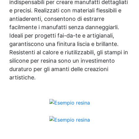
indispensabili per creare manufatti dettagliati
protezione rapida e duratura ✅ Ideale per
e precisi. Realizzati con materiali flessibili e
garage, cortili, magazzini e piazzali,
antiaderenti, consentono di estrarre
resistente a temperature estreme e agenti
chimici
facilmente i manufatti senza danneggiarli.
Ideali per progetti fai-da-te e artigianali,
garantiscono una finitura liscia e brillante.
Resistenti al calore e riutilizzabili, gli stampi in
silicone per resina sono un investimento
duraturo per gli amanti delle creazioni
artistiche.