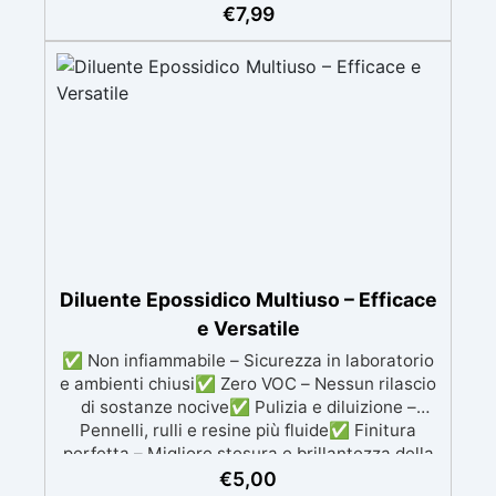
(Regolamento EU 2016/425), Dispositivo
€
7,99
Medico (EN 455 1-4, Regolamento EU
2017/745). ✅ Sicuri per Alimenti (MOCA):
Idonei al contatto alimentare secondo le
normative UE e italiane. ✅ Confezione Pratica:
Disponibili in scatole da 100 pezzi, colore
bianco.
Diluente Epossidico Multiuso – Efficace
e Versatile
✅ Non infiammabile – Sicurezza in laboratorio
e ambienti chiusi✅ Zero VOC – Nessun rilascio
di sostanze nocive✅ Pulizia e diluizione –
Pennelli, rulli e resine più fluide✅ Finitura
perfetta – Migliore stesura e brillantezza della
resina
€
5,00