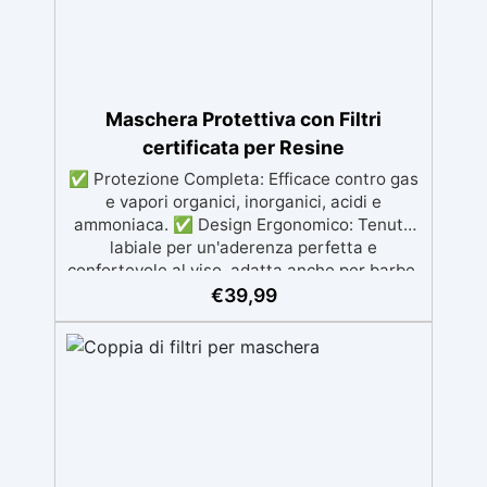
Maschera Protettiva con Filtri
certificata per Resine
✅ Protezione Completa: Efficace contro gas
e vapori organici, inorganici, acidi e
ammoniaca. ✅ Design Ergonomico: Tenuta
labiale per un'aderenza perfetta e
confortevole al viso, adatta anche per barbe.
✅ Materiali Resistenti: Corpo in gomma
€
39,99
nera flessibile e filtri in polietilene ad alta
densità (HDPE). ✅ Filtri di Alta Qualità:
Modelli Climax 755 e 756, con carbone attivo
per assorbimento ottimale dei gas. ✅
Certificata e Sicura: Conforme alla norma EN
140:1999 e al Regolamento UE 2016/425, con
certificazione CE.