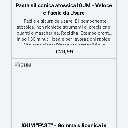
Pasta siliconica atossica IGUM - Veloce
e Facile da Usare
Facile e sicura da usare: Bi-componente
atossica, non richiede strumenti di precisione,
guanti o mascherina. Rapidità: Stampo pronto
in soli 30 minuti, ideale per lavorazioni rapide.
Alta precisione: Riproduce dettagli fini e
complessi con un risultato professionale.
€
29,99
Versatile: Compatibile con resina, gesso, cera,
metallo a basso punto di fusione, sapone e
cemento. Resistente e durevole: Consente oltre
50 tirature con materiali diversi, mantenendo
una durezza di 38 Shore A.
IGUM "FAST" - Gomma siliconica in