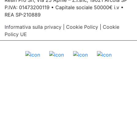
Resin Pro Srl, Via 25 Aprile – Z.I.snc, 19021 Arcola SP
P.IVA: 01473200119 • Capitale sociale 50000€ i.v •
REA SP-210889
Informativa sulla privacy
|
Cookie Policy
|
Cookie
Policy UE