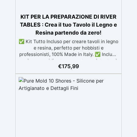
KIT PER LA PREPARAZIONE DI RIVER
TABLES : Crea il tuo Tavolo il Legno e
Resina partendo da zero!
✅ Kit Tutto Incluso per creare tavoli in legno
e resina, perfetto per hobbisti e
professionisti, 100% Made in Italy. ✅ Include
resina epossidica trasparente resistente ai
€
175,99
raggi UV e con lunga lavorabilità, per colate
fino a 2 cm di spessore. ✅ Completo di
materiali per la cassaforma: pellicola
distaccante "Shiny Shield e silicone atossico
IGUM per una sigillatura perfetta. ✅ Kit
lucidante con dischi abrasivi e pasta
professionale EpoxyPolish per una finitura
brillante e impeccabile. ✅ Disponibile in tre
versioni: Beginner (0,5 m²), Pro (1 m²) e XXL
(2 m²), con istruzioni dettagliate per una
creazione semplice e professionale.