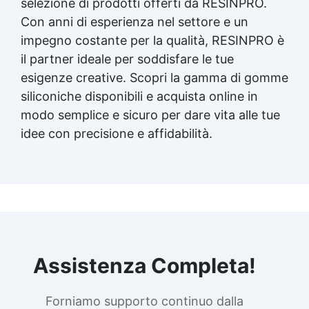
selezione di prodotti offerti da RESINPRO.
siliconica per dettagli durevoli Gomma
Con anni di esperienza nel settore e un
siliconica per modellini Gomma siliconica per
impegno costante per la qualità, RESINPRO è
modelli resistenti See all articles → Silicone
e tempi di asciugatura 15 articles ▸ Formine
il partner ideale per soddisfare le tue
al silicone Calco silicone Silicone
esigenze creative. Scopri la gamma di gomme
bicomponente Silicone per calchi Olio di
siliconiche disponibili e acquista online in
silicone In quanto tempo asciuga il silicone
modo semplice e sicuro per dare vita alle tue
trasparente Siliconi liquidi Silicone quanto
tempo per asciugare Silicone tempo
idee con precisione e affidabilità.
asciugatura Formine silicone In quanto
tempo si asciuga il silicone Olio di silicone
spray a cosa serve Silicone liquido
trasparente Olio siliconico Silicone olio See
all articles → Gomma silicone per stampi 25
articles ▸ Gomma da stampi Gomma al
silicone per stampi Gomma siliconica per
stampi Gomma siliconica liquida per stampi
Gomma siliconica fai da te Gomma siliconica
Assistenza Completa!
da colata Gomma liquida per stampi Gomma
siliconica per stampi durevoli Gomma
Forniamo supporto continuo dalla
siliconica per colata Gomma siliconica per