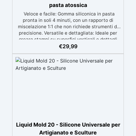
pasta atossica
Veloce e facile: Gomma siliconica in pasta
pronta in soli 4 minuti, con un rapporto di
miscelazione 1:1 che non richiede strumenti di
precisione. Versatile e dettagliata: Ideale per
creare stampi su superfici verticali e dettagli
intricati, compatibile con resine, gesso, cera,
€
29,99
metalli a bassa fusione, sapone e cemento.
Atossica e sicura: Formulazione inodore,
atossica e facile da maneggiare senza guanti o
mascherina. Alta resistenza e durabilità:
Consente oltre 50 tirature, con durezza Shore A
di 24 e minimo ritiro lineare (<0,1%). Pratica e
pulita: Antiaderente, non necessita di agenti
distaccanti né di pulizia degli strumenti dopo
l’uso.
Liquid Mold 20 - Silicone Universale per
Artigianato e Sculture