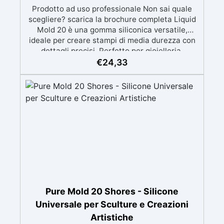
Prodotto ad uso professionale Non sai quale
scegliere? scarica la brochure completa Liquid
Mold 20 è una gomma siliconica versatile,
ideale per creare stampi di media durezza con
dettagli precisi. Perfetto per gioielleria,
sculture, oggetti artistici, prototipi, saponi,
€
24,33
cosmetici solidi, candele decorative e progetti
artigianali con dettagli complessi. Compatibile
con: resina epossidica, gesso, cera, poliuretano,
cemento e materiali compositi. ✔️ EQUILIBRIO
TRA FLESSIBILITÀ E STABILITÀ Durezza Shore
A 20±2, offre la giusta elasticità per facilitare la
rimozione dei pezzi dallo stampo senza
comprometterne la forma. ✔️ PROFESSIONALE
E DETTAGLIATO Parte A: viscosità di 26000
mPa.s, perfetta per modelli molto dettagliati.
✔️ UTILIZZI CONSIGLIATI Ideale per gioielleria,
sculture, oggetti artistici e prototipazione. ✔️
Pure Mold 20 Shores - Silicone
TEMPI TECNICI Tempo di lavoro (WT): 60-80
Universale per Sculture e Creazioni
minuti. Tempo di indurimento: 24 ore. Modalità
Artistiche
d’uso per tutta la linea Liquid Mold