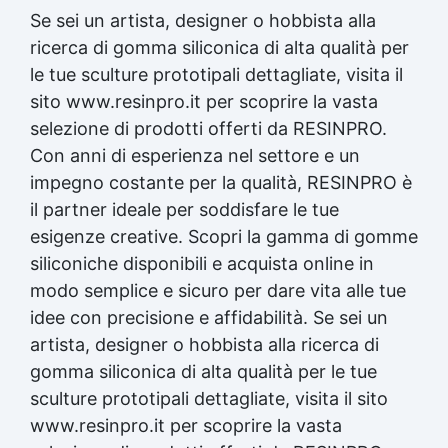
Limitazioni: Non adatto per stampi esposti a
Se sei un artista, designer o hobbista alla
temperature superiori a +250°C o a sostanze
ricerca di gomma siliconica di alta qualità per
chimiche aggressive non compatibili con
siliconi. Useful articles Gomma siliconica per
le tue sculture prototipali dettagliate, visita il
dettagli 22 articles ▸ Gomma siliconica per
sito www.resinpro.it per scoprire la vasta
modelli dettagliati Gomma siliconica per
selezione di prodotti offerti da RESINPRO.
oggetti complessi Gomma siliconica per
modelli complessi Gomma siliconica per
Con anni di esperienza nel settore e un
dettagli precisi Gomma siliconica per dettagli
impegno costante per la qualità, RESINPRO è
artistici Gomma siliconica per modelli
il partner ideale per soddisfare le tue
artistici Gomma siliconica per modelli
esigenze creative. Scopri la gamma di gomme
durevoli Gomma siliconica per calchi
dettagliati Gomma siliconica per dettagli
siliconiche disponibili e acquista online in
complessi Gomma siliconica per modellini
modo semplice e sicuro per dare vita alle tue
dettagliati Gomma siliconica dettagliata
idee con precisione e affidabilità. Se sei un
Gomma siliconica per modelli precisi Gomma
siliconica per calchi precisi Gomma siliconica
artista, designer o hobbista alla ricerca di
per oggetti artistici Gomma siliconica per
gomma siliconica di alta qualità per le tue
dettagli Gomma siliconica per calchi artistici
sculture prototipali dettagliate, visita il sito
Gomma siliconica per oggetti durevoli
www.resinpro.it per scoprire la vasta
Gomma siliconica per modelli Gomma
siliconica ad alta precisione Gomma