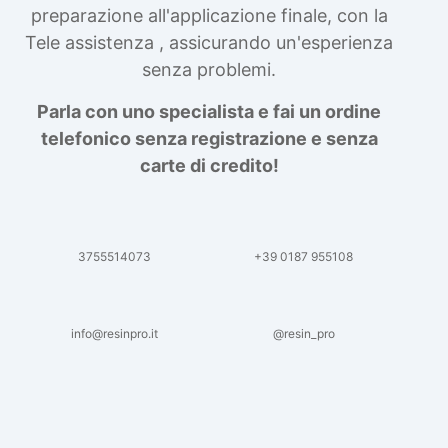
calchi Gomma siliconica colata Gomma
preparazione all'applicazione finale, con la
siliconica per stampi 5 kg Gomma al silicone
Tele assistenza , assicurando un'esperienza
Gomma silicone Gomme siliconiche Gomma
senza problemi.
liquida trasparente Gomma per stampi
Gomma siliconica resistente Gomma
Parla con uno specialista e fai un ordine
siliconica per stampi complessi Gomma
telefonico senza registrazione e senza
siliconica liquida Gomma siliconica morbida
Gomma colata Gomma siliconica per calchi
carte di credito!
resistenti Gomma siliconica Gomma
siliconica antiaderente See all articles →
3755514073
+39 0187 955108
info@resinpro.it
@resin_pro