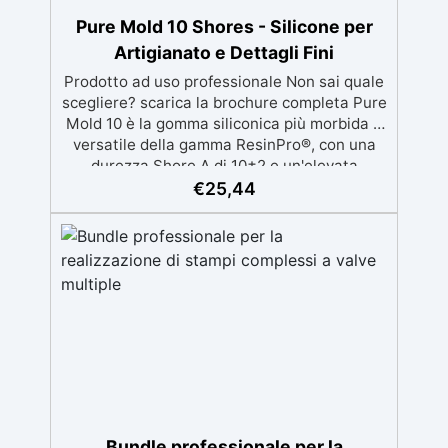
Pure Mold 10 Shores - Silicone per
Artigianato e Dettagli Fini
Prodotto ad uso professionale Non sai quale
scegliere? scarica la brochure completa Pure
Mold 10 è la gomma siliconica più morbida e
versatile della gamma ResinPro®, con una
durezza Shore A di 10±2 e un'elevata
trasparenza. Ideale per creare stampi
€
25,44
elastici e dettagliati, è perfetta per
applicazioni in gioielleria, miniature, saponi
artigianali e cosmetici solidi. Grazie alla
sua bassa viscosità, permette una colata
precisa anche in stampi complessi, evitando
la formazione di bolle d’aria, mentre la
sua elasticità estrema garantisce una facile
rimozione dei pezzi più delicati senza
danneggiarli. Applicazioni principali:
Gioielleria e miniature: dettagli raffinati
come ciondoli, anelli e decorazioni. Saponi e
cosmetici solidi: stampi per saponi artigianali
Bundle professionale per la