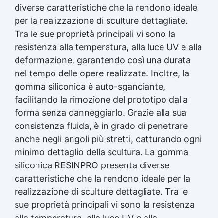
silicone In quanto tempo asciuga il silicone
diverse caratteristiche che la rendono ideale
stampi Gomma siliconica per stampi durevoli
trasparente Siliconi liquidi Silicone quanto
Gomma siliconica per colata Gomma siliconica
per la realizzazione di sculture dettagliate.
tempo per asciugare Silicone tempo
per calchi Gomma siliconica colata Gomma
Tra le sue proprietà principali vi sono la
asciugatura Formine silicone In quanto tempo si
siliconica per stampi 5 kg Gomma al silicone
asciuga il silicone Olio di silicone spray a cosa
resistenza alla temperatura, alla luce UV e alla
Gomma silicone Gomme siliconiche Gomma
serve Silicone liquido trasparente Olio
liquida trasparente Gomma per stampi Gomma
deformazione, garantendo così una durata
siliconico Silicone olio See all articles →
siliconica resistente Gomma siliconica per
nel tempo delle opere realizzate. Inoltre, la
Gomma silicone per stampi 25 articles ▸
stampi complessi Gomma siliconica liquida
gomma siliconica è auto-sganciante,
Gomma da stampi Gomma al silicone per stampi
Gomma siliconica morbida Gomma colata
Gomma siliconica per stampi Gomma siliconica
facilitando la rimozione del prototipo dalla
Gomma siliconica per calchi resistenti Gomma
liquida per stampi Gomma siliconica fai da te
siliconica Gomma siliconica antiaderente See
forma senza danneggiarlo. Grazie alla sua
Gomma siliconica da colata Gomma liquida per
all articles →
consistenza fluida, è in grado di penetrare
stampi Gomma siliconica per stampi durevoli
Gomma siliconica per colata Gomma siliconica
anche negli angoli più stretti, catturando ogni
per calchi Gomma siliconica colata Gomma
minimo dettaglio della scultura. La gomma
siliconica per stampi 5 kg Gomma al silicone
siliconica RESINPRO presenta diverse
Gomma silicone Gomme siliconiche Gomma
caratteristiche che la rendono ideale per la
liquida trasparente Gomma per stampi Gomma
siliconica resistente Gomma siliconica per
realizzazione di sculture dettagliate. Tra le
stampi complessi Gomma siliconica liquida
sue proprietà principali vi sono la resistenza
Gomma siliconica morbida Gomma colata
alla temperatura, alla luce UV e alla