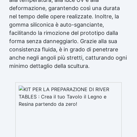
Gomma siliconica per calchi resistenti Gomma
siliconica Gomma siliconica antiaderente See
deformazione, garantendo così una durata
all articles →
nel tempo delle opere realizzate. Inoltre, la
gomma siliconica è auto-sganciante,
facilitando la rimozione del prototipo dalla
forma senza danneggiarlo. Grazie alla sua
consistenza fluida, è in grado di penetrare
anche negli angoli più stretti, catturando ogni
minimo dettaglio della scultura.