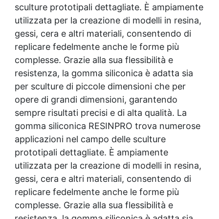
sculture prototipali dettagliate. È ampiamente
assicurandoti di raschiare i lati e il fondo del
contenitore per ottenere una miscela
utilizzata per la creazione di modelli in resina,
omogenea. Nota importante: Mescolare
gessi, cera e altri materiali, consentendo di
lentamente per evitare l’inclusione di bolle
replicare fedelmente anche le forme più
d’aria. Colata nello stampo Preparazione
complesse. Grazie alla sua flessibilità e
dello stampo: Assicurati che il modello sia
pulito, asciutto e privo di polvere. Se
resistenza, la gomma siliconica è adatta sia
necessario, applica un agente distaccante
per sculture di piccole dimensioni che per
per facilitare la rimozione dello stampo.
opere di grandi dimensioni, garantendo
Tecnica di colata: Versa il silicone
delicatamente da un unico punto,
sempre risultati precisi e di alta qualità. La
permettendo al materiale di fluire
gomma siliconica RESINPRO trova numerose
naturalmente e riempire tutti i dettagli senza
applicazioni nel campo delle sculture
inglobare aria. Degasaggio (opzionale): Per
prototipali dettagliate. È ampiamente
progetti con dettagli molto fini, si consiglia di
utilizzare un contenitore sottovuoto per
utilizzata per la creazione di modelli in resina,
rimuovere eventuali bolle d’aria prima della
gessi, cera e altri materiali, consentendo di
colata. Tempi e condizioni di indurimento
replicare fedelmente anche le forme più
Tempo di lavorazione (WT): Circa 30-40
minuti a temperatura ambiente (25°C),
complesse. Grazie alla sua flessibilità e
sufficienti per completare la colata e
resistenza, la gomma siliconica è adatta sia