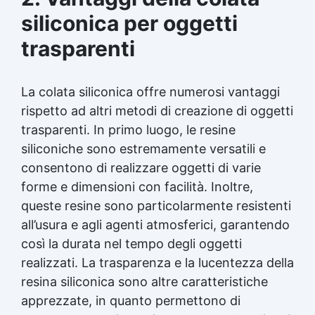
asciugatura Formine silicone In quanto tempo si
siliconica per oggetti
asciuga il silicone Olio di silicone spray a cosa
serve Silicone liquido trasparente Olio
trasparenti
siliconico Silicone olio See all articles →
Gomma silicone per stampi 25 articles ▸
Gomma da stampi Gomma al silicone per stampi
La colata siliconica offre numerosi vantaggi
Gomma siliconica per stampi Gomma siliconica
rispetto ad altri metodi di creazione di oggetti
liquida per stampi Gomma siliconica fai da te
trasparenti. In primo luogo, le resine
Gomma siliconica da colata Gomma liquida per
stampi Gomma siliconica per stampi durevoli
siliconiche sono estremamente versatili e
Gomma siliconica per colata Gomma siliconica
consentono di realizzare oggetti di varie
per calchi Gomma siliconica colata Gomma
forme e dimensioni con facilità. Inoltre,
siliconica per stampi 5 kg Gomma al silicone
Gomma silicone Gomme siliconiche Gomma
queste resine sono particolarmente resistenti
liquida trasparente Gomma per stampi Gomma
all’usura e agli agenti atmosferici, garantendo
siliconica resistente Gomma siliconica per
così la durata nel tempo degli oggetti
stampi complessi Gomma siliconica liquida
realizzati. La trasparenza e la lucentezza della
Gomma siliconica morbida Gomma colata
Gomma siliconica per calchi resistenti Gomma
resina siliconica sono altre caratteristiche
siliconica Gomma siliconica antiaderente See
apprezzate, in quanto permettono di
all articles →