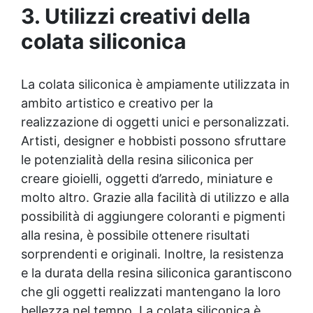
siliconica per stampi Resine per stampi al
3. Utilizzi creativi della
silicone Stampa resina Resine per stampanti
3d Plastica liquida per stampi Resine stampa
colata siliconica
3d Resina liquida per stampi Resina per
stampi silicone Resina trasparente per
stampi Kit resina e stampi Resina da stampo
La colata siliconica è ampiamente utilizzata in
Resine per stampa 3d Silicone per stampi
ambito artistico e creativo per la
resina Come fare stampo per vetroresina
Resina per stampi in silicone Cera per stampi
realizzazione di oggetti unici e personalizzati.
Resina e stampi Come fare uno stampo per
Artisti, designer e hobbisti possono sfruttare
vetroresina Distaccante per stampi Resina
le potenzialità della resina siliconica per
epossidica per stampi Cera distaccante per
creare gioielli, oggetti d’arredo, miniature e
stampi See all articles → Gomma siliconica
per dettagli 22 articles ▸ Gomma siliconica
molto altro. Grazie alla facilità di utilizzo e alla
per modelli dettagliati Gomma siliconica per
possibilità di aggiungere coloranti e pigmenti
oggetti complessi Gomma siliconica per
alla resina, è possibile ottenere risultati
modelli complessi Gomma siliconica per
dettagli precisi Gomma siliconica per dettagli
sorprendenti e originali. Inoltre, la resistenza
artistici Gomma siliconica per modelli
e la durata della resina siliconica garantiscono
artistici Gomma siliconica per modelli
che gli oggetti realizzati mantengano la loro
durevoli Gomma siliconica per calchi
bellezza nel tempo. La colata siliconica è
dettagliati Gomma siliconica per dettagli