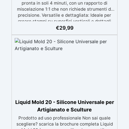
pronta in soli 4 minuti, con un rapporto di
miscelazione 1:1 che non richiede strumenti di
precisione. Versatile e dettagliata: Ideale per
creare stampi su superfici verticali e dettagli
intricati, compatibile con resine, gesso, cera,
€
29,99
metalli a bassa fusione, sapone e cemento.
Atossica e sicura: Formulazione inodore,
atossica e facile da maneggiare senza guanti o
mascherina. Alta resistenza e durabilità:
Consente oltre 50 tirature, con durezza Shore A
di 24 e minimo ritiro lineare (<0,1%). Pratica e
pulita: Antiaderente, non necessita di agenti
distaccanti né di pulizia degli strumenti dopo
l’uso.
Liquid Mold 20 - Silicone Universale per
Artigianato e Sculture
Prodotto ad uso professionale Non sai quale
scegliere? scarica la brochure completa Liquid