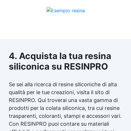
silicone Gomma silicone Gomme siliconiche
Gomma liquida trasparente Gomma per
stampi Gomma siliconica resistente Gomma
siliconica per stampi complessi Gomma
siliconica liquida Gomma siliconica morbida
Gomma colata Gomma siliconica per calchi
resistenti Gomma siliconica Gomma
siliconica antiaderente See all articles →
Silicone e tempi di asciugatura 15 articles ▸
4. Acquista la tua resina
Formine al silicone Calco silicone Silicone
siliconica su RESINPRO
bicomponente Silicone per calchi Olio di
silicone In quanto tempo asciuga il silicone
trasparente Siliconi liquidi Silicone quanto
tempo per asciugare Silicone tempo
Se sei alla ricerca di resine siliconiche di alta
asciugatura Formine silicone In quanto
qualità per le tue creazioni, visita il sito di
tempo si asciuga il silicone Olio di silicone
RESINPRO. Qui troverai una vasta gamma di
spray a cosa serve Silicone liquido
prodotti per la colata siliconica, tra cui resine
trasparente Olio siliconico Silicone olio See
all articles →
trasparenti, coloranti, stampi e accessori vari.
Con RESINPRO puoi contare su materiali