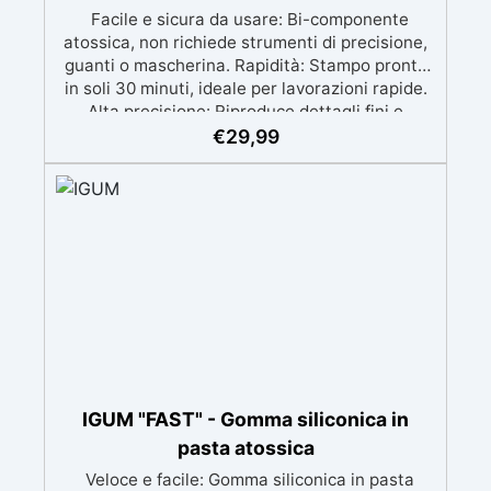
Facile e sicura da usare: Bi-componente
atossica, non richiede strumenti di precisione,
guanti o mascherina. Rapidità: Stampo pronto
in soli 30 minuti, ideale per lavorazioni rapide.
Alta precisione: Riproduce dettagli fini e
complessi con un risultato professionale.
€
29,99
Versatile: Compatibile con resina, gesso, cera,
metallo a basso punto di fusione, sapone e
cemento. Resistente e durevole: Consente oltre
50 tirature con materiali diversi, mantenendo
una durezza di 38 Shore A.
IGUM "FAST" - Gomma siliconica in
pasta atossica
Veloce e facile: Gomma siliconica in pasta