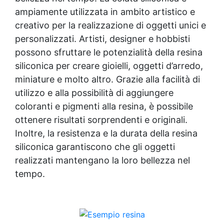
complessi Gomma siliconica per modellini
ampiamente utilizzata in ambito artistico e
dettagliati Gomma siliconica dettagliata
creativo per la realizzazione di oggetti unici e
Gomma siliconica per modelli precisi Gomma
personalizzati. Artisti, designer e hobbisti
siliconica per calchi precisi Gomma siliconica
per oggetti artistici Gomma siliconica per
possono sfruttare le potenzialità della resina
dettagli Gomma siliconica per calchi artistici
siliconica per creare gioielli, oggetti d’arredo,
Gomma siliconica per oggetti durevoli
miniature e molto altro. Grazie alla facilità di
Gomma siliconica per modelli Gomma
utilizzo e alla possibilità di aggiungere
siliconica ad alta precisione Gomma
siliconica per dettagli durevoli Gomma
coloranti e pigmenti alla resina, è possibile
siliconica per modellini Gomma siliconica per
ottenere risultati sorprendenti e originali.
modelli resistenti See all articles → Gomma
Inoltre, la resistenza e la durata della resina
silicone per stampi 25 articles ▸ Gomma da
stampi Gomma al silicone per stampi Gomma
siliconica garantiscono che gli oggetti
siliconica per stampi Gomma siliconica
realizzati mantengano la loro bellezza nel
liquida per stampi Gomma siliconica fai da te
tempo.
Gomma siliconica da colata Gomma liquida
per stampi Gomma siliconica per stampi
durevoli Gomma siliconica per colata Gomma
siliconica per calchi Gomma siliconica colata
Gomma siliconica per stampi 5 kg Gomma al