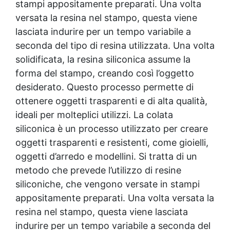
stampi appositamente preparati. Una volta
stampi in gesso Silicone liquido per stampi
Silicone da stampo Silicone liquido stampi Fare
versata la resina nel stampo, questa viene
uno stampo in silicone Come fare gli stampi in
lasciata indurire per un tempo variabile a
silicone Creare uno stampo in silicone
seconda del tipo di resina utilizzata. Una volta
Portachiavi in silicone Come fare stampi in
solidificata, la resina siliconica assume la
silicone Bicchieri in silicone Creare stampo in
silicone Ricetta per stampi in silicone Come
forma del stampo, creando così l’oggetto
fare un calco in silicone Come fare stampi in
desiderato. Questo processo permette di
silicone 3d Silicone alimentare per stampi
ottenere oggetti trasparenti e di alta qualità,
Come fare uno stampo in silicone Come usare
gli stampi in silicone Come mettere lo stoppino
ideali per molteplici utilizzi. La colata
negli stampi in silicone Come fare uno stampo
siliconica è un processo utilizzato per creare
di silicone Come creare uno stampo in silicone
oggetti trasparenti e resistenti, come gioielli,
Cera di soia per stampi Siliconi per stampi
oggetti d’arredo e modellini. Si tratta di un
Forma in silicone Forme di silicone Creare
stampi in silicone Come creare stampi in
metodo che prevede l’utilizzo di resine
silicone Silicone per stampi alimentari Bicchiere
siliconiche, che vengono versate in stampi
silicone See all articles → Gomma siliconica per
appositamente preparati. Una volta versata la
dettagli 22 articles ▸ Gomma siliconica per
modelli dettagliati Gomma siliconica per oggetti
resina nel stampo, questa viene lasciata
complessi Gomma siliconica per modelli
indurire per un tempo variabile a seconda del