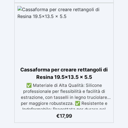
Italia Facile da usare (rapporto 2:1) e
lavorare, con bassa viscosità per ridurre le
bolle Ideale per gioielli, piccole colate,
decorazioni e prototipazione rapida.
Cassaforma per creare rettangoli di
Resina 19.5×13.5 x 5.5
✅ Materiale di Alta Qualità: Silicone
professionale per flessibilità e facilità di
estrazione, con tasselli in legno truciolare
per maggiore robustezza. ✅ Resistente e
Indeformabile: Progettata per durare nel
tempo, senza deformarsi, garantendo
€
17,99
risultati precisi. ✅ Riutilizzabile e
Antiaderente: Facile da pulire e riutilizzare,