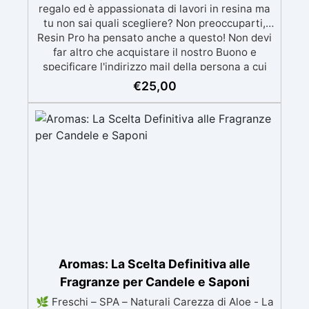
regalo ed è appassionata di lavori in resina ma
tu non sai quali scegliere? Non preoccuparti,
Resin Pro ha pensato anche a questo! Non devi
far altro che acquistare il nostro Buono e
specificare l'indirizzo mail della persona a cui
vuoi regalarlo. Provvederemo poi noi ad inviare
€
25,00
il tutto al destinatario o, se lo preferirei,
invieremo a te il buono che potrai stampare e
utilizzarlo come meglio preferisci. Troverai
buoni per tutte le tasche, da 25€ a 200€. Oltre
ai prodotti puoi anche scegliere di regalare i
nostri Masterclass ON-LINE Che aspetti? scegli
nel menù sottostante il regalo perfetto!
Aromas: La Scelta Definitiva alle
Fragranze per Candele e Saponi
🌿 Freschi – SPA – Naturali Carezza di Aloe - La