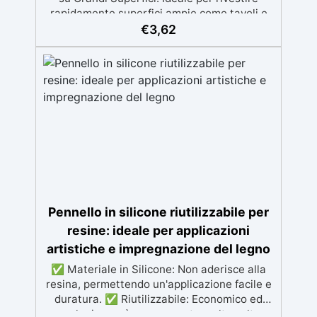
rapidamente superfici ampie come tavoli e
vassoi, raggiungendo ogni angolo. ✅
€
3,62
Riduzione dei Difetti: Minimizza le
irregolarità, garantendo una finitura finale
perfetta e professionale. ✅ Perfetta per
Resine Autolivellanti: Ottimale per
l’applicazione di resine autolivellanti,
assicurando uno strato consistente e privo di
bolle. ✅ Risultati Veloci e Precisi: Facilita
una lavorazione rapida ed efficiente, per una
superficie lucida e uniforme.
Pennello in silicone riutilizzabile per
resine: ideale per applicazioni
artistiche e impregnazione del legno
✅ Materiale in Silicone: Non aderisce alla
resina, permettendo un'applicazione facile e
duratura. ✅ Riutilizzabile: Economico ed
ecologico, può essere usato molte volte