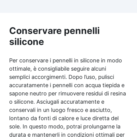
grazie alla superficie antiaderente. ✅
Dimensioni Ottimali: Misura 19.5 x 13.5 cm,
perfetta per creazioni rettangolari di diverse
dimensioni. ✅ Facilità di Utilizzo: Adatta per
Conservare pennelli
progetti di resina e altre creazioni
rettangolari, con semplice processo di
silicone
estrazione.
Per conservare i pennelli in silicone in modo
ottimale, è consigliabile seguire alcuni
semplici accorgimenti. Dopo l’uso, pulisci
accuratamente i pennelli con acqua tiepida e
sapone neutro per rimuovere residui di resina
o silicone. Asciugali accuratamente e
conservali in un luogo fresco e asciutto,
lontano da fonti di calore e luce diretta del
sole. In questo modo, potrai prolungarne la
durata e mantenerli in condizioni ottimali per