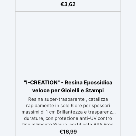
€
3,62
senza perdere efficacia. ✅ Precisione e
Uniformità: Assicura un'applicazione precisa
e uniforme della resina. ✅ Versatilità:
Perfetto per applicazioni artistiche e per
impregnare legno e materiali porosi. ✅
Facile da Pulire: Si pulisce facilmente con
acqua calda e sapone, garantendo una
manutenzione semplice.
"I-CREATION" - Resina Epossidica
veloce per Gioielli e Stampi
Resina super-trasparente , catalizza
rapidamente in sole 6 ore per spessori
massimi di 1 cm Brillantezza e trasparenza
durature, con protezione anti-UV contro
l’ingiallimento Sicura, certificata BPA Free,
senza solventi e inodore, prodotta al 100% in
€
16,99