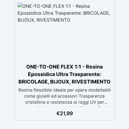
gratuita ✅ Economico e Veloce: rinnova le
superfici con una spesa minima, evitando
costosi lavori di ripristino, in appena 24h ✅
Versatile e personalizzabile: adatto a
cemento, calcestruzzo, vecchie
pavimentazioni e terra battuta (previa
consulenza). ✅ Resine resistenti nel tempo:
le resine ad alta tecnologia garantiscono
resistenza all'usura e stabilità del colore
negli anni
ONE-TO-ONE FLEX 1:1 - Resina
Epossidica Ultra Trasparente:
BRICOLAGE, BIJOUX, RIVESTIMENTO
Resina flessibile ideale per opere modellabili
come gioielli ed accessori Trasparenza
cristallina e resistenza ai raggi UV per
creazioni lucide e senza ingiallimento Facile
€
21,99
da usare con rapporto di miscelazione 1:1 e
lunga lavorabilità per dettagli precisi
Compatibile con coloranti in pasta o polvere