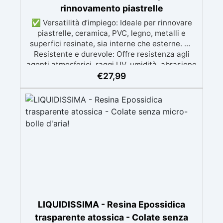
a temperature estreme e agenti chimici
rinnovamento piastrelle
✅ Versatilità d’impiego: Ideale per rinnovare
piastrelle, ceramica, PVC, legno, metalli e
superfici resinate, sia interne che esterne. ✅
Resistente e durevole: Offre resistenza agli
agenti atmosferici, raggi UV, umidità, abrasione
e detergenti aggressivi. ✅ Finitura satinata ed
€
27,99
estetica elegante: Disponibile in colori RAL e
NCS su richiesta, con una finitura traspirante e
resistente. ✅ Facile applicazione e
manutenzione: Monocomponente, si applica
facilmente e garantisce una pulizia semplice e
duratura. ✅ Certificato per sicurezza:
Conforme alle normative HACCP e marcatura
CE secondo EN 1504-2, ideale anche per
ambienti con alimenti.
LIQUIDISSIMA - Resina Epossidica
trasparente atossica - Colate senza