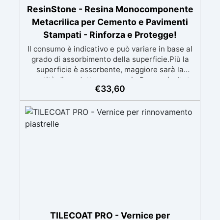
ResinStone - Resina Monocomponente
Metacrilica per Cemento e Pavimenti
Stampati - Rinforza e Protegge!
Il consumo è indicativo e può variare in base al
grado di assorbimento della superficie.Più la
superficie è assorbente, maggiore sarà la
quantità di prodotto necessaria.Per un risultato
€
33,60
ottimale, consigliamo di acquistare una
quantità sufficiente per l’applicazione di almeno
due mani. ✅ Resina metacrilica
monocomponente per consolidare e proteggere
pavimenti in cemento e calcestruzzo ✅
Penetrazione profonda grazie alla bassa
viscosità, aumentando resistenza meccanica e
chimica ✅ Finitura lucida che ravviva il colore,
protegge dall'umidità, raggi UV e rende la
superficie antipolvere ✅ Facile applicazione
con rullo, asciugatura in meno di 12 ore per una
protezione rapida e duratura ✅ Ideale per
garage, cortili, magazzini e piazzali, resistente
TILECOAT PRO - Vernice per