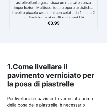
autolivellante garantisce un risultato senza
imperfezioni Multiuso: ideale opere artistiche,
tavoli e piccole creazioni con colate da 1 mm a 2
cm Resistente ai graffi e ai raggi UV,
garantendo opere durature, vibranti e senza
€
8,99
ingiallimenti nel tempo Bassa viscosità e
formula anti-bolle per risultati impeccabili,
perfetti per colate di stampi e inglobamenti
Certificata Atossica post catalisi per contatto
con la pelle, BPA free e VoC Free
1.
Come livellare il
pavimento verniciato per
la posa di piastrelle
Per livellare un pavimento verniciato prima
della posa delle piastrelle, è necessario