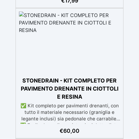
€
17,99
legno, silicone, vetro, metallo e altri
materiali. Certificata post-catalisi atossica e
sicura per il contatto con la pelle, Bpa Free e
senza Solventi (Voc Free) Superficie lucida,
autolivellante e con filtri UV anti-
ingiallimento per una finitura durevole e
brillante.
STONEDRAIN - KIT COMPLETO PER
PAVIMENTO DRENANTE IN CIOTTOLI
E RESINA
✅ Kit completo per pavimenti drenanti, con
tutto il materiale necessario (graniglia e
legante inclusi) sia pedonale che carrabile.
✅ Facile da applicare: istruzioni dettagliate
€
60,00
per risultati impeccabili, senza bisogno di
esperienza, con assistenza video/telefonica