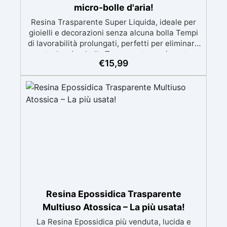
micro-bolle d'aria!
Resina Trasparente Super Liquida, ideale per
gioielli e decorazioni senza alcuna bolla Tempi
di lavorabilità prolungati, perfetti per eliminare
tutte le microbolle Trasparente, resistente
€
15,99
all'ingiallimento per colate da 2mm fino a 2 cm,
minimizzando le bolle d'aria per risultati
impeccabili. Compatibile con coloranti in pasta
o polvere, permettendo personalizzazioni
uniche Sicura, BPA Free, inodore e certificata
atossica post-catalisi, perfetta per creazioni
destinate al contatto diretto con la pelle.
Resina Epossidica Trasparente
Multiuso Atossica – La più usata!
La Resina Epossidica più venduta, lucida e