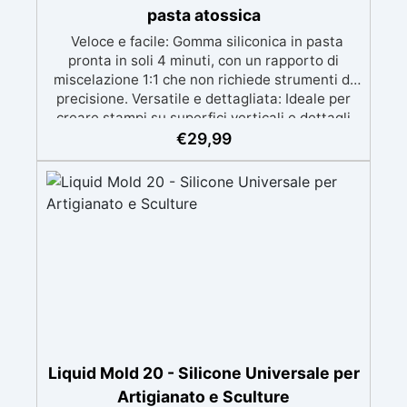
pasta atossica
Veloce e facile: Gomma siliconica in pasta
pronta in soli 4 minuti, con un rapporto di
miscelazione 1:1 che non richiede strumenti di
precisione. Versatile e dettagliata: Ideale per
creare stampi su superfici verticali e dettagli
intricati, compatibile con resine, gesso, cera,
€
29,99
metalli a bassa fusione, sapone e cemento.
Atossica e sicura: Formulazione inodore,
atossica e facile da maneggiare senza guanti o
mascherina. Alta resistenza e durabilità:
Consente oltre 50 tirature, con durezza Shore A
di 24 e minimo ritiro lineare (<0,1%). Pratica e
pulita: Antiaderente, non necessita di agenti
distaccanti né di pulizia degli strumenti dopo
l’uso.
Liquid Mold 20 - Silicone Universale per
Artigianato e Sculture