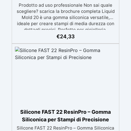
Prodotto ad uso professionale Non sai quale
scegliere? scarica la brochure completa Liquid
Mold 20 è una gomma siliconica versatile,
ideale per creare stampi di media durezza con
dettagli precisi. Perfetto per gioielleria,
sculture, oggetti artistici, prototipi, saponi,
€
24,33
cosmetici solidi, candele decorative e progetti
artigianali con dettagli complessi. Compatibile
con: resina epossidica, gesso, cera, poliuretano,
cemento e materiali compositi. ✔️ EQUILIBRIO
TRA FLESSIBILITÀ E STABILITÀ Durezza Shore
A 20±2, offre la giusta elasticità per facilitare la
rimozione dei pezzi dallo stampo senza
comprometterne la forma. ✔️ PROFESSIONALE
E DETTAGLIATO Parte A: viscosità di 26000
mPa.s, perfetta per modelli molto dettagliati.
✔️ UTILIZZI CONSIGLIATI Ideale per gioielleria,
sculture, oggetti artistici e prototipazione. ✔️
Silicone FAST 22 ResinPro – Gomma
TEMPI TECNICI Tempo di lavoro (WT): 60-80
Siliconica per Stampi di Precisione
minuti. Tempo di indurimento: 24 ore. Modalità
Silicone FAST 22 ResinPro – Gomma Siliconica
d’uso per tutta la linea Liquid Mold