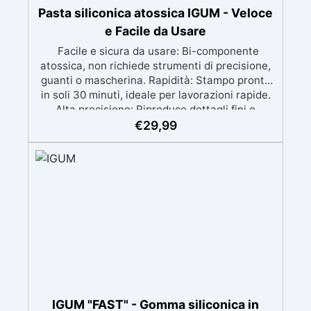
Pasta siliconica atossica IGUM - Veloce
e Facile da Usare
Facile e sicura da usare: Bi-componente
atossica, non richiede strumenti di precisione,
guanti o mascherina. Rapidità: Stampo pronto
in soli 30 minuti, ideale per lavorazioni rapide.
Alta precisione: Riproduce dettagli fini e
complessi con un risultato professionale.
€
29,99
Versatile: Compatibile con resina, gesso, cera,
metallo a basso punto di fusione, sapone e
cemento. Resistente e durevole: Consente oltre
50 tirature con materiali diversi, mantenendo
una durezza di 38 Shore A.
IGUM "FAST" - Gomma siliconica in