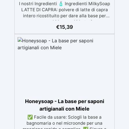
I nostri Ingredienti 🧴 Ingredienti MilkySoap
LATTE DI CAPRA: polvere di latte di capra
intero ricostituito per dare alla base per
sapone morbidezza ed idratazione.
€
15,39
GLICERINA: ottenuta da fonti sostenibili
come l’Olio di Colza, è un umettante, ovvero
trattiene l'umidità. Nel sapone, è ottimo
perché aiuta a trattenere l'umidità vicino alla
pelle, rendendo il sapone idratante.
PROPILENEGLICOLO (PG): usato sia
sanificanti delle mani e come eccipiente per
pastiglie mediche, nella cosmesi è
considerato un ottimo umettante, che
significa che trasporta ingredienti a base
d'acqua garantendo idratazione e protezione
alla pelle. SORBITOLO: è un dolcificante
usato sia in cucina che nella cosmetica. Le
Honeysoap - La base per saponi
sue proprietà umettanti e stabilizzanti sono
artigianali con Miele
molto apprezzate nella produzione della
✅ Facile da usare: Sciogli la base a
base del sapone, prevenendo la creazione di
bagnomaria o nel microonde per una
muffe. SODIO LAURETH SULFATO (SLES): è