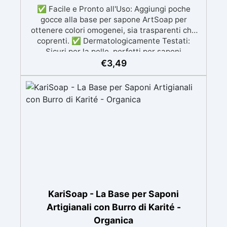
✅ Facile e Pronto all'Uso: Aggiungi poche
gocce alla base per sapone ArtSoap per
ottenere colori omogenei, sia trasparenti che
coprenti. ✅ Dermatologicamente Testati:
Sicuri per la pelle, perfetti per saponi
artigianali. ✅ Economico e Conveniente: 60 g
€
3,49
per colorare fino a 3 kg di base per sapone. ✅
Resistente nel Tempo: Mantiene la vivacità del
colore anche a lungo. ✅ Ampia Gamma di
Colori: 20 tonalità versatili, miscelabili per
ottenere colori unici.
KariSoap - La Base per Saponi
Artigianali con Burro di Karité -
Organica