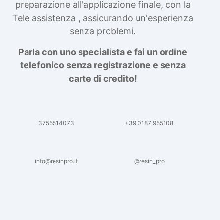
preparazione all'applicazione finale, con la
provengono da fonti sostenibili? Non ci è
Tele assistenza , assicurando un'esperienza
possibile garantire che ogni singolo
ingrediente provenga da fonti
senza problemi.
certificatamente sostenibili, ma siamo
costantemente al lavoro con i nostri fornitori
Parla con uno specialista e fai un ordine
alla ricerca di nuove soluzioni sostenibili, per
telefonico senza registrazione e senza
ridurre ancora di più l’impatto ambientale dei
carte di credito!
prodotti, per un consumo sostenibile. Da
quali fonti deriva la vostra glicerina? La
nostra glicerina è derivata dall'olio di colza,
garantendo un'origine naturale e vegetale ed
a minor impatto ambientale rispetto alla
3755514073
+39 0187 955108
glicerina ottenuta da grassi animali.
Documenti di Sicurezza (SDS) Test
Dermatologico
info@resinpro.it
@resin_pro