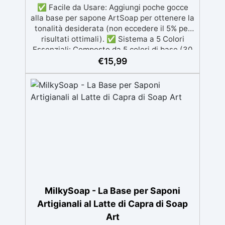
Sicurezza (SDS) Test Dermatologico
✅ Facile da Usare: Aggiungi poche gocce
alla base per sapone ArtSoap per ottenere la
tonalità desiderata (non eccedere il 5% per
risultati ottimali). ✅ Sistema a 5 Colori
Essenziali: Composto da 5 colori di base (30
g ciascuno), per creare qualsiasi tonalità,
€
15,99
miscelando i colori. ✅ Calcolatore Online:
Modifica i dosaggi e visualizza in tempo
reale il colore ottenuto, grazie al nostro
pratico calcolatore online. ✅
Dermatologicamente Testati: Sicuri per la
pelle e specifici per i saponi artigianali. ✅
Resistenti nel Tempo: I colori mantengono la
vivacità e la bellezza dei tuoi saponi
decorativi.
MilkySoap - La Base per Saponi
Artigianali al Latte di Capra di Soap
Art