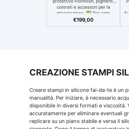
protettivo Polifinish, pigmenti
i
colorati e accessori per la
miscelazione. ✅ Per ogni
Su
superficie: grazie al primer
r
€
199,00
universale è applicabile sia su
Ne
calcestruzzo, piastrelle e
superfici irregolari o
V
danneggiate. ✅ Facile da
applicare: Video Guida completa
p
inclusa, 3 semplici passaggi,
dalla preparazione della
a
superficie alla finitura
CREAZIONE STAMPI SILI
protettiva antigraffio. ✅
Risultati professionali: Sistema
autolivellante, resistente ai
Creare stampi in silicone fai-da-te è un p
raggi UV, duraturo e con finitura
manualità. Per iniziare, è necessario acqui
lucida o satinata. ✅
Personalizzabile: Disponibile in
disponibile in diversi formati e viscosità.
kit per metrature da 2m² a
accuratamente per eliminare eventuali g
100m², con una vasta gamma di
replicare su un piano stabile e versa il 
pigmenti selezionabili.
ricoperto. Dopo il tempo di asciugatura i