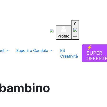
0
Profilo
—
Aiuto
Preferiti
Blog
⚡
nti
Saponi e Candele
Kit
SUPER
Creatività
OFFERT
a bambino