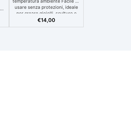
temperatura ambiente Facile da
usare senza protezioni, ideale
el
per creare gioielli, sculture e
decorazioni Formula eco-
€
14,00
i
friendly a base d’acqua,
alternativa sicura alle resine
tradizionali Adatta anche ai
,
bambini, perfetta per un utilizzo
in casa senza rischi Multiuso e
n
versatile, pronta in soli 30
e
minuti per creazioni rapide e
personalizzabili.
:
per
per
ta.
 La
a
ua