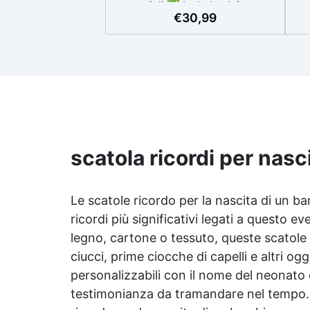
speciali ✅ Include alginato
sp
€
30,99
(450g) per stampi a contatto
con la pelle, pronti in 10 minuti
mi
✅ Resina NatuResin (1000g)
resina atossica per calchi
Bas
duraturi, colorabile a piacimento
b
✅ Kit completo con secchiello,
s
guanti e per un processo
semplice e pulito ✅ Ideale per
ca
creare calchi di mani singole o in
con
coppia, con risultati dettagliati e
scatola ricordi per nas
memorabili
Su
e c
Le scatole ricordo per la nascita di un b
ricordi più significativi legati a questo 
legno, cartone o tessuto, queste scatole
ciucci, prime ciocche di capelli e altri og
personalizzabili con il nome del neonato
testimonianza da tramandare nel tempo. I