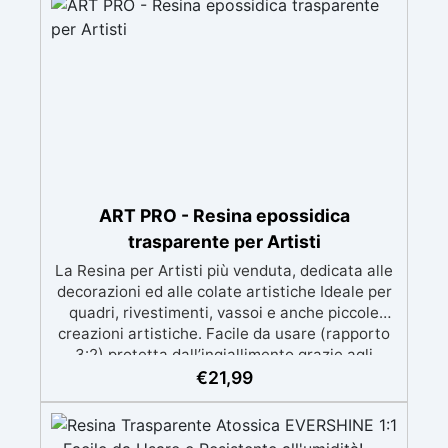
prolungato con la pelle.
ART PRO - Resina epossidica
trasparente per Artisti
La Resina per Artisti più venduta, dedicata alle
decorazioni ed alle colate artistiche Ideale per
quadri, rivestimenti, vassoi e anche piccole
creazioni artistiche. Facile da usare (rapporto
3:2) protetta dall’ingiallimento grazie agli
speciali filtri UV Formula densa : non cola via,
€
21,99
mantenendo i design precisi e puliti. Indurisce
in 12-24h garantendo una superficie lucida e
brillante