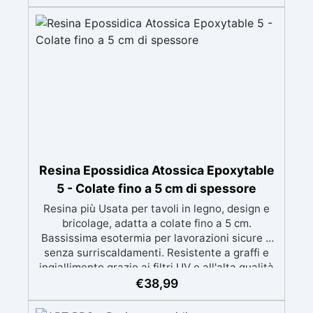
perfetti per colate di stampi e inglobamenti
Certificata Atossica post catalisi per contatto
con la pelle, BPA free e VoC Free
Resina Epossidica Atossica Epoxytable
5 - Colate fino a 5 cm di spessore
Resina più Usata per tavoli in legno, design e
bricolage, adatta a colate fino a 5 cm.
Bassissima esotermia per lavorazioni sicure e
senza surriscaldamenti. Resistente a graffi e
ingiallimento grazie ai filtri UV e all'alta qualità
meccanica. Bassa viscosità per eliminare bolle
€
38,99
d'aria e ottenere finiture lisce. Sicura, atossica,
BPA/VOC free e certificata per il contatto