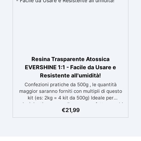
Resina Trasparente Atossica
EVERSHINE 1:1 - Facile da Usare e
Resistente all'umidità!
Confezioni pratiche da 500g , le quantità
maggior saranno forniti con multipli di questo
kit (es: 2kg = 4 kit da 500g) Ideale per
principianti: a prova di errore, perfetta per chi
€
21,99
inizia. Sempre lucida: garantisce una finitura
brillante e uniforme in ogni condizione.
Facilissima da usare: rapporto di miscelazione
intuitivo basta mescolare i 2 componenti in
parti uguali Versatile e creativa: adatta per