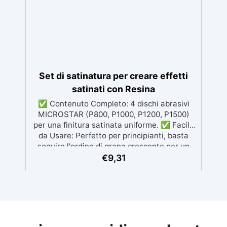
perfetta per creazioni destinate al contatto
diretto con la pelle.
Set di satinatura per creare effetti
satinati con Resina
✅ Contenuto Completo: 4 dischi abrasivi
MICROSTAR (P800, P1000, P1200, P1500)
per una finitura satinata uniforme. ✅ Facile
da Usare: Perfetto per principianti, basta
seguire l'ordine di grana crescente per un
risultato professionale. ✅ Preparazione
€
9,31
Semplice: Inumidire la superficie e
risciacquare tra un passaggio e l'altro per
evitare graffi. ✅ Finitura Luminosa:
Completa il trattamento con l'Olio Cera Dura
Satinata della Osmo per una protezione e
lucentezza extra. ✅ Finitura Perfetta: Crea