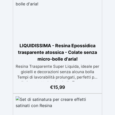
resistente ai raggi UV, duraturo e con finitura
lucida o satinata. ✅ Personalizzabile:
Disponibile in kit per metrature da 2m² a
100m², con una vasta gamma di pigmenti
selezionabili.
LIQUIDISSIMA - Resina Epossidica
trasparente atossica - Colate senza
micro-bolle d'aria!
Resina Trasparente Super Liquida, ideale per
gioielli e decorazioni senza alcuna bolla
Tempi di lavorabilità prolungati, perfetti per
eliminare tutte le microbolle Trasparente,
€
15,99
resistente all'ingiallimento per colate da
2mm fino a 2 cm, minimizzando le bolle d'aria
per risultati impeccabili. Compatibile con
coloranti in pasta o polvere, permettendo
personalizzazioni uniche Sicura, BPA Free,
inodore e certificata atossica post-catalisi,