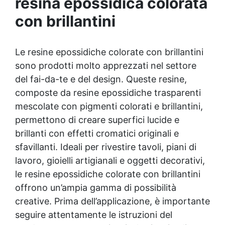
resina epossidica colorata
superfici lisce, opache e satinati, ideali per
oggetti in resina e materiali simili.
con brillantini
Le resine epossidiche colorate con brillantini
sono prodotti molto apprezzati nel settore
del fai-da-te e del design. Queste resine,
composte da resine epossidiche trasparenti
mescolate con pigmenti colorati e brillantini,
permettono di creare superfici lucide e
brillanti con effetti cromatici originali e
sfavillanti. Ideali per rivestire tavoli, piani di
lavoro, gioielli artigianali e oggetti decorativi,
le resine epossidiche colorate con brillantini
offrono un’ampia gamma di possibilità
creative. Prima dell’applicazione, è importante
seguire attentamente le istruzioni del