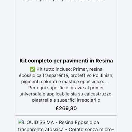
sicura per il contatto con la pelle, Bpa Free e
senza Solventi (Voc Free) Superficie lucida,
autolivellante e con filtri UV anti-
ingiallimento per una finitura durevole e
brillante.
Kit completo per pavimenti in Resina
✅ Kit tutto incluso: Primer, resina
epossidica trasparente, protettivo Polifinish,
pigmenti colorati e mastice epossidico. ✅
Per ogni superficie: grazie al primer
universale è applicabile sia su calcestruzzo,
piastrelle e superfici irregolari o
danneggiate. ✅ Facile da applicare: Video
€
269,80
Guida completa inclusa, 3 semplici passaggi,
dalla preparazione della superficie alla
finitura protettiva antigraffio. ✅ Risultati
professionali: Sistema autolivellante,