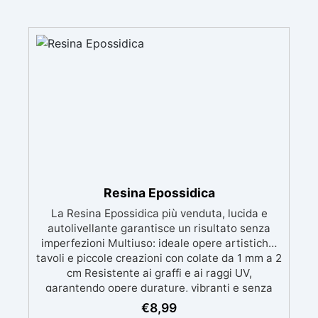
Resina Epossidica
La Resina Epossidica più venduta, lucida e
autolivellante garantisce un risultato senza
imperfezioni Multiuso: ideale opere artistiche,
tavoli e piccole creazioni con colate da 1 mm a 2
cm Resistente ai graffi e ai raggi UV,
garantendo opere durature, vibranti e senza
ingiallimenti nel tempo Bassa viscosità e
€
8,99
formula anti-bolle per risultati impeccabili,