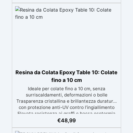
ideale per inglobamenti profondi e limpidi. ✅
Facile anche per principianti – Istruzioni
dettagliate passo-passo e tecnica guidata per
risultati sicuri. ✅ Creazioni personalizzabili –
Possibilità di arricchire con colori, glitter o
piccoli oggetti decorativi.
Resina da Colata Epoxy Table 10: Colate
fino a 10 cm
Ideale per colate fino a 10 cm, senza
surriscaldamenti, deformazioni o bolle
Trasparenza cristallina e brillantezza duratura,
con protezione anti-UV contro l’ingiallimento
Elevata resistenza ai graffi e bassa esotermia
per risultati professionali senza compromessi
€
48,99
Facile da applicare, grazie alla bassa viscosità
e al lungo tempo di lavorazione evita le micro-