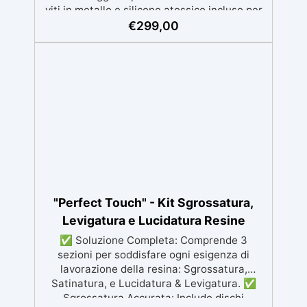
viti in metallo e silicone atossico incluso per
sigillare le fughe. Versatilità: Disponibile in
€
299,00
vari formati, ideale per progetti di diverse
dimensioni, inclusi mensole, piani di lavoro e
oggetti decorativi. Spessore Max di Colata:
Fino a 10 cm, perfetta per applicazioni in
resina di alta qualità. Risparmio di Tempo: Il
rivestimento antiaderente riduce la
necessità di lucidatura, migliorando
l'efficienza del processo.
"Perfect Touch" - Kit Sgrossatura,
Levigatura e Lucidatura Resine
✅ Soluzione Completa: Comprende 3
sezioni per soddisfare ogni esigenza di
lavorazione della resina: Sgrossatura,
Satinatura, e Lucidatura & Levigatura. ✅
Sgrossatura Accurata: Include dischi