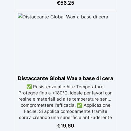
ABRANET (P120-P400) per modellare e dare
€
56,25
forma agli oggetti con precisione, favorendo
l’aspirazione della polvere di resina. ✅
Finitura Satinata: Set MICROSTAR (P800-
P1500) per ottenere superfici opache e
satinate, ideali per rifiniture delicate. ✅
Lucidatura Perfetta: Set ABRALON (P500-
P4000) con crema EpoxyPolish per una
lucidatura impeccabile e una superficie liscia
e brillante. ✅ Facile da Usare: Include
istruzioni dettagliate, ideali per utenti di ogni
livello, per ottenere risultati professionali
con facilità.
Distaccante Global Wax a base di cera
✅ Resistenza alle Alte Temperature:
Protegge fino a +180°C, ideale per lavori con
resine e materiali ad alte temperature senza
compromettere l'efficacia. ✅ Applicazione
Facile: Si applica comodamente tramite
spray, creando una superficie anti-aderente
che previene l'adesione della resina agli
€
19,60
stampi. ✅ Compatibilità con Diversi