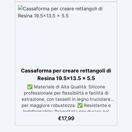
Materiali: Funziona su legno, metallo,
plastica e cartone, perfetto per preparare
stampi e casseforme per la lavorazione delle
resine. ✅ Sicurezza: Aerosol altamente
infiammabile, deve essere usato lontano da
fonti di calore e in ambienti ben ventilati per
evitare rischi. ✅ Protezione Ottimale: Crea
un film di cera che facilita il distacco dei
materiali, garantendo una lavorazione senza
problemi e preservando i dettagli degli
stampi.
Cassaforma per creare rettangoli di
Resina 19.5×13.5 x 5.5
✅ Materiale di Alta Qualità: Silicone
professionale per flessibilità e facilità di
estrazione, con tasselli in legno truciolare
per maggiore robustezza. ✅ Resistente e
Indeformabile: Progettata per durare nel
tempo, senza deformarsi, garantendo
€
17,99
risultati precisi. ✅ Riutilizzabile e
Antiaderente: Facile da pulire e riutilizzare,