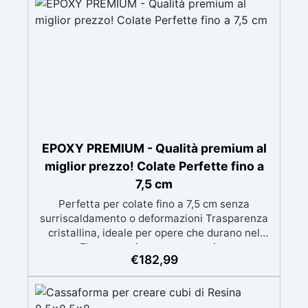
bolle Perfetta per grandi tavoli, opere artistiche
importanti e progetti di grandi spessori con
qualità eccellente
EPOXY PREMIUM - Qualità premium al
miglior prezzo! Colate Perfette fino a
7,5 cm
Perfetta per colate fino a 7,5 cm senza
surriscaldamento o deformazioni Trasparenza
cristallina, ideale per opere che durano nel
tempo Elevata resistenza meccanica contro
€
182,99
graffi e usura, garantendo un risultato duraturo
Protezione anti-UV avanzata per prevenire
l’ingiallimento nel tempo Formula a bassa
viscosità per lavorazioni prolungate e