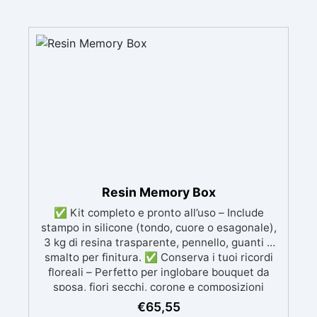
Resin Memory Box
✅ Kit completo e pronto all’uso – Include
stampo in silicone (tondo, cuore o esagonale),
3 kg di resina trasparente, pennello, guanti e
smalto per finitura. ✅ Conserva i tuoi ricordi
floreali – Perfetto per inglobare bouquet da
sposa, fiori secchi, corone e composizioni
artistiche. ✅ Trasparenza cristallina e
€
65,55
durevole – Resina epossidica anti-ingiallimento,