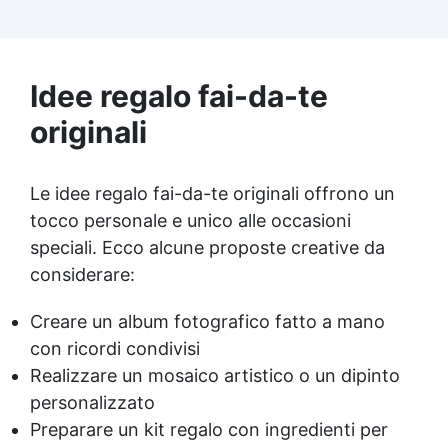
grazie alla superficie antiaderente. ✅
Dimensioni Ottimali: Misura 19.5 x 13.5 cm,
perfetta per creazioni rettangolari di diverse
dimensioni. ✅ Facilità di Utilizzo: Adatta per
Idee regalo fai-da-te
progetti di resina e altre creazioni
rettangolari, con semplice processo di
originali
estrazione.
Le idee regalo fai-da-te originali offrono un
tocco personale e unico alle occasioni
speciali. Ecco alcune proposte creative da
considerare:
Creare un album fotografico fatto a mano
con ricordi condivisi
Realizzare un mosaico artistico o un dipinto
personalizzato
Preparare un kit regalo con ingredienti per