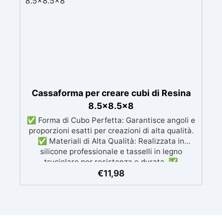
correzioni facili
Cassaforma per creare cubi di Resina
8.5x8.5x8
✅ Forma di Cubo Perfetta: Garantisce angoli e
proporzioni esatti per creazioni di alta qualità.
✅ Materiali di Alta Qualità: Realizzata in
silicone professionale e tasselli in legno
truciolare per resistenza e durata. ✅
Indeformabile e Resistente: Mantiene la forma
€
11,98
anche dopo numerosi utilizzi. ✅ Facile da
Usare e Pulire: Superficie antiaderente,
riutilizzabile e semplice da pulire, senza l'uso di
solventi aggressivi. ✅ Versatilità: Perfetta per