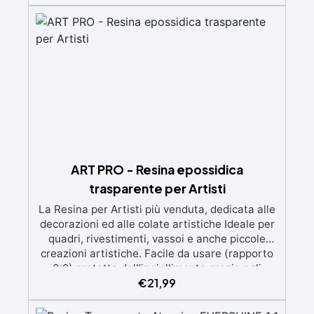
d'aria e ottenere finiture lisce. Sicura, atossica,
BPA/VOC free e certificata per il contatto
prolungato con la pelle.
ART PRO - Resina epossidica
trasparente per Artisti
La Resina per Artisti più venduta, dedicata alle
decorazioni ed alle colate artistiche Ideale per
quadri, rivestimenti, vassoi e anche piccole
creazioni artistiche. Facile da usare (rapporto
3:2) protetta dall’ingiallimento grazie agli
€
21,99
speciali filtri UV Formula densa : non cola via,
mantenendo i design precisi e puliti. Indurisce
in 12-24h garantendo una superficie lucida e