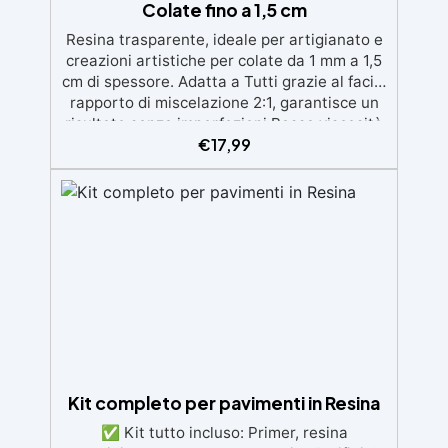
Colate fino a 1,5 cm
Resina trasparente, ideale per artigianato e
creazioni artistiche per colate da 1 mm a 1,5
cm di spessore. Adatta a Tutti grazie al facile
rapporto di miscelazione 2:1, garantisce un
risultato senza imperfezioni Bassa viscosità
€
17,99
per colate senza bolle, compatibile con
legno, silicone, vetro, metallo e altri
materiali. Certificata post-catalisi atossica e
sicura per il contatto con la pelle, Bpa Free e
senza Solventi (Voc Free) Superficie lucida,
autolivellante e con filtri UV anti-
ingiallimento per una finitura durevole e
brillante.
Kit completo per pavimenti in Resina
✅ Kit tutto incluso: Primer, resina