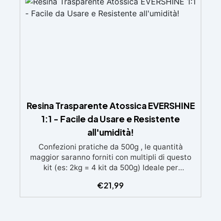
brillante
Resina Trasparente Atossica EVERSHINE
1:1 - Facile da Usare e Resistente
all'umidità!
Confezioni pratiche da 500g , le quantità
maggior saranno forniti con multipli di questo
kit (es: 2kg = 4 kit da 500g) Ideale per
principianti: a prova di errore, perfetta per chi
€
21,99
inizia. Sempre lucida: garantisce una finitura
brillante e uniforme in ogni condizione.
Facilissima da usare: rapporto di miscelazione
intuitivo basta mescolare i 2 componenti in