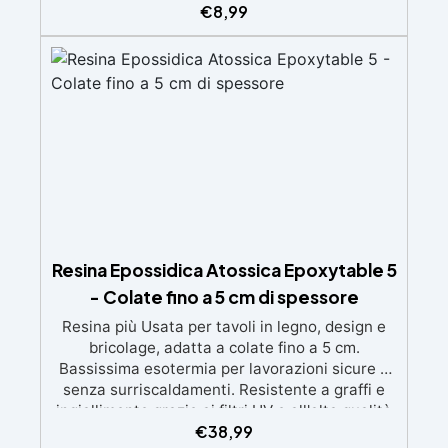
ingiallimenti nel tempo Bassa viscosità e
€
8,99
formula anti-bolle per risultati impeccabili,
perfetti per colate di stampi e inglobamenti
Certificata Atossica post catalisi per contatto
con la pelle, BPA free e VoC Free
Resina Epossidica Atossica Epoxytable 5
- Colate fino a 5 cm di spessore
Resina più Usata per tavoli in legno, design e
bricolage, adatta a colate fino a 5 cm.
Bassissima esotermia per lavorazioni sicure e
senza surriscaldamenti. Resistente a graffi e
ingiallimento grazie ai filtri UV e all'alta qualità
€
38,99
meccanica. Bassa viscosità per eliminare bolle