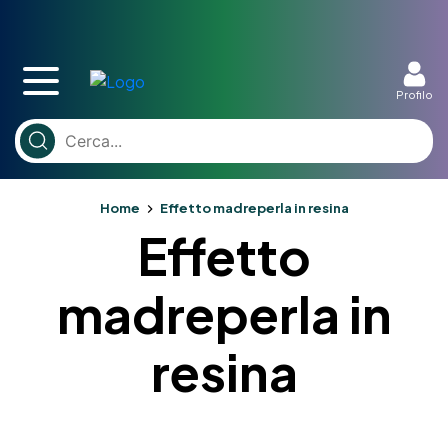
Profilo
Home
Effetto madreperla in resina
Effetto
madreperla in
resina