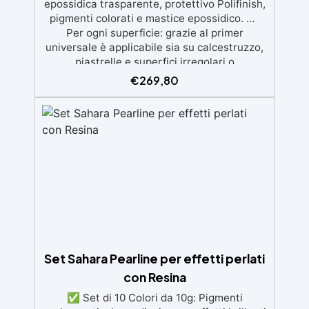
epossidica trasparente, protettivo Polifinish,
pigmenti colorati e mastice epossidico. ✅
Per ogni superficie: grazie al primer
universale è applicabile sia su calcestruzzo,
piastrelle e superfici irregolari o
danneggiate. ✅ Facile da applicare: Video
€
269,80
Guida completa inclusa, 3 semplici passaggi,
dalla preparazione della superficie alla
finitura protettiva antigraffio. ✅ Risultati
professionali: Sistema autolivellante,
resistente ai raggi UV, duraturo e con finitura
lucida o satinata. ✅ Personalizzabile:
Disponibile in kit per metrature da 2m² a
100m², con una vasta gamma di pigmenti
selezionabili.
Set Sahara Pearline per effetti perlati
con Resina
✅ Set di 10 Colori da 10g: Pigmenti