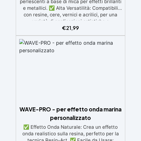
perlescenti a base di mica per effetti brillanti
e metallici. ✅ Alta Versatilità: Compatibili
con resine, cere, vernici e acrilici, per una
varietà di applicazioni artistiche e
€
21,99
artigianali. ✅ Effetti Cromatici Innovativi:
Mescolando più pigmenti, si ottengono
nuove sfumature e fantastici effetti "venati".
✅ Alta Resistenza: I pigmenti mantengono
la loro brillantezza anche esposti alla luce
diretta o a temperature elevate. ✅ Facilità
d'Uso e Sicurezza: Perfetti per "velature"
(glazing), completamente atossici e facili da
integrare in qualsiasi progetto.
WAVE-PRO - per effetto onda marina
personalizzato
✅ Effetto Onda Naturale: Crea un effetto
onda realistico sulla resina, perfetto per la
tecnica Resin-Art. ✅ Facile da Usare: