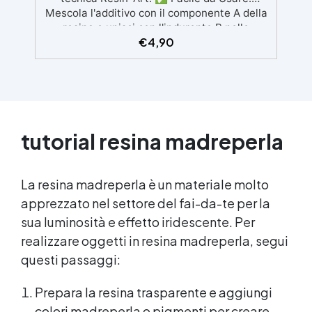
Mescola l'additivo con il componente A della
resina e unisci con l'indurente B nelle
€
4,90
proporzioni consigliate. ✅ Tecnica Semplice:
Disegna linee sottili a forma di onda e
utilizza un asciugacapelli o una cannuccia
per gonfiare e creare il movimento fluido. ✅
Ideale per Resine Ad Alta Densità: Ottimale
con resine come Art Pro e Art Pro Deluxe per
ottenere il miglior effetto possibile. ✅
tutorial resina madreperla
Atossico e Sicuro: Additivo pigmentato
atossico, sicuro da utilizzare per tutte le tue
creazioni artistiche.
La resina madreperla è un materiale molto
apprezzato nel settore del fai-da-te per la
sua luminosità e effetto iridescente. Per
realizzare oggetti in resina madreperla, segui
questi passaggi:
Prepara la
resina trasparente
e aggiungi
colori madreperla o pigmenti per creare