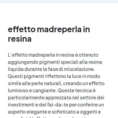
parti uguali Versatile e creativa: adatta per
colate, rivestimenti e colorabile a piacere.
Resistente : lucentezza duratura e alta
resistenza a graffi e umidità.
effetto madreperla in
resina
L’effetto madreperla in resina è ottenuto
aggiungendo pigmenti speciali alla resina
liquida durante la fase di miscelazione.
Questi pigmenti riflettono la luce in modo
simile alle perle naturali, creando un effetto
luminoso e cangiante. Questa tecnica è
particolarmente apprezzata nel settore dei
rivestimenti e del fai-da-te per conferire un
aspetto elegante e sofisticato a oggetti e