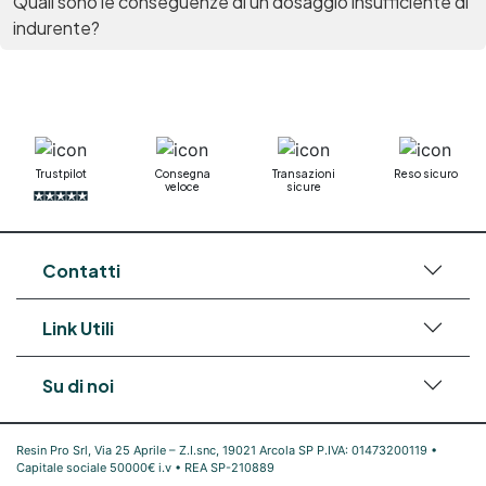
Quali sono le conseguenze di un dosaggio insufficiente di
indurente?
Trustpilot
Consegna
Transazioni
Reso sicuro
veloce
sicure
Contatti
Link Utili
Su di noi
Resin Pro Srl, Via 25 Aprile – Z.I.snc, 19021 Arcola SP P.IVA: 01473200119 •
Capitale sociale 50000€ i.v • REA SP-210889