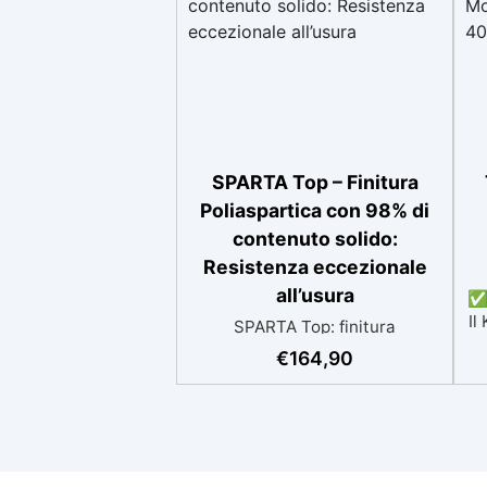
SPARTA Top – Finitura
Poliaspartica con 98% di
contenuto solido:
Resistenza eccezionale
all’usura
✅ 
Il
SPARTA Top: finitura
poliaspartica con il 98% di
€
164,90
re
contenuto solido. Resistenza
eccezionale all’usura, ai graffi e
ai prodotti chimici. È un
D
rivestimento autolivellante
a
ultra-resistente, con un
a
contenuto solido del 98%, che