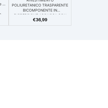
RIVESTIMENTO
e e
POLIURETANICO TRASPARENTE
BICOMPONENTE IN
e
DISPERSIONE ACQUOSA CON
e
€
36,99
FINITURA OPACA Rivestimento
ta
poliuretanico alifatico
P:
bicomponente, UV resistente,
 per
trasparente in dispersione
n
acquosa per la finitura opaca di
rme
superfici in calcestruzzo.
tura
Impieghi principali Finitura e
e:
rivestimento liscio o antiscivolo,
n
UV resistente, impermeabile,
resistente all'abrasione, per
er
calcestruzzo e sottofondi
pie
cementizi soggetti a
sollecitazioni meccaniche.
,
Rivestimento trasparente di
i e
sistemi multistrato.
Rivestimento per pavimentazioni
industriali di parcheggi, rampe,
. ✅
magazzini, ecc. Verniciatura