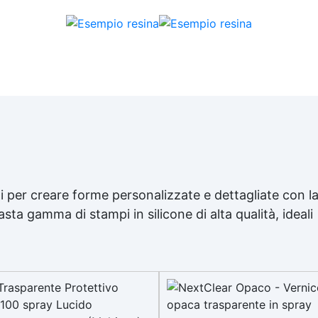
Conformità e sicurezza:
Certificata con marcatura 
secondo EN 1504-2, conforme
regolamenti europei EU no
305/2011 e EU no. 574/2014
Facilità di utilizzo: si diluisce
semplice acqua!
i per creare forme personalizzate e dettagliate con l
vasta gamma di
stampi in silicone
di alta qualità, ideali