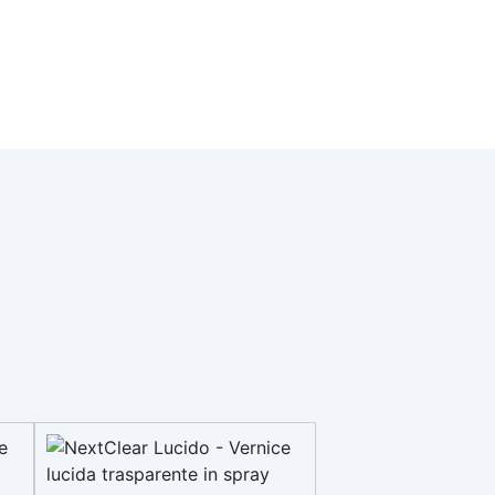
protettiva di infrastrutture in
CE
calcestruzzo come ponti,
 ai
viadotti, silos, cisterne, tralicci,
.
ecc. Può essere applicata anche
. ✅
su supporti in acciaio previa
 con
opportuna preparazione e
primerizzazione del fondo. La
sua speciale formulazione
inodore la rende
particolarmente indicata per
applicazioni in ambienti chiusi.
Packaging disponibile: 1 kg / 5 kg
/ 10 kg
a