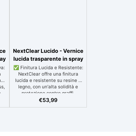
ice
NextClear Lucido - Vernice
ray
lucida trasparente in spray
va:
✅ Finitura Lucida e Resistente:
a
NextClear offre una finitura
n
lucida e resistente su resine e
ss,
legno, con un'alta solidità e
a
protezione contro graffi,
 ai
detergenti, raggi UV e
€
53,99
:
ingiallimento. ✅ Facile
dai
Applicazione e Attivazione:
ne
Prodotto in bomboletta spray
la
con catalizzatore incorporato,
facile da attivare e applicare,