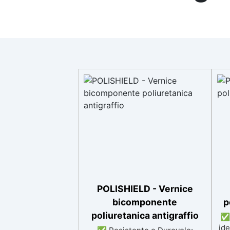
POLISHIELD - Vernice
bicomponente
p
poliuretanica antigraffio
✅ 
ide