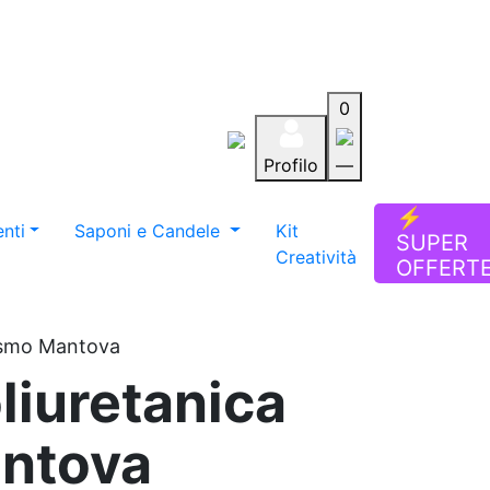
0
Profilo
—
Aiuto
Preferiti
Blog
⚡
nti
Saponi e Candele
Kit
SUPER
Creatività
OFFERT
lismo Mantova
liuretanica
ntova