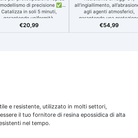
 modellismo di precisione ✅
all’ingiallimento, all’abrasion
Catalizza in soli 5 minuti,
agli agenti atmosferici,
garantendo uniformità,
garantendo una protezion
centezza e alta resistenza ✅
duratura per calcestruzzo 
€
20,99
€
54,99
rfetta per stampi in silicone,
sistemi multistrato. ✅ Adat
colate, modellismo e
per ambienti chiusi e HACC
rototipazione rapida ✅ Alta
Formulazione inodore, ideale
durezza, ideale per progetti
spazi chiusi e ambienti co
ttagliati e duraturi ✅ Colore
presenza di alimenti, confo
ge ma colorabile a piacere sia
agli standard HACCP. ✅ Fini
da liquida che da solida
versatile e personalizzabil
Disponibile trasparente co
possibilità di finitura
lucida,opaca o antiscivolo p
sicurezza e estetica. ✅ Am
applicazioni: Perfetta per
le e resistente, utilizzato in molti settori,
pavimentazioni industriali
essere il tuo fornitore di
resina epossidica
di alta
parcheggi, rampe, magazzin
infrastrutture, oltre a
resistenti nel tempo.
rivestimenti su acciaio
opportunamente preparato