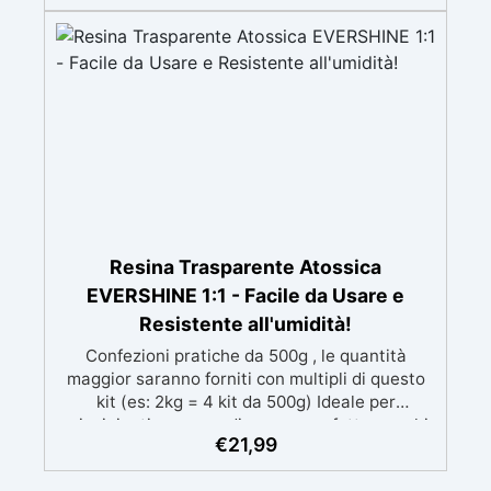
mantenendo i design precisi e puliti. Indurisce
in 12-24h garantendo una superficie lucida e
brillante
Resina Trasparente Atossica
EVERSHINE 1:1 - Facile da Usare e
Resistente all'umidità!
Confezioni pratiche da 500g , le quantità
maggior saranno forniti con multipli di questo
kit (es: 2kg = 4 kit da 500g) Ideale per
principianti: a prova di errore, perfetta per chi
€
21,99
inizia. Sempre lucida: garantisce una finitura
brillante e uniforme in ogni condizione.