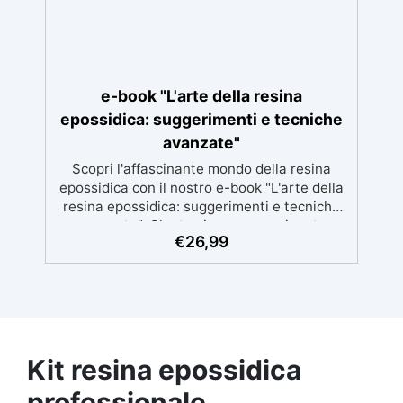
e-book "L'arte della resina
epossidica: suggerimenti e tecniche
avanzate"
Scopri l'affascinante mondo della resina
epossidica con il nostro e-book "L'arte della
resina epossidica: suggerimenti e tecniche
avanzate". Che tu sia un appassionato
€
26,99
d'arte, un esperto del fai-da-te o
semplicemente curioso di esplorare nuove
creazioni, questo libro ti guiderà
nell'apprendimento e nella padronanza di
questa tecnica versatile. Questo e-book
completo offre un'approfondita esplorazione
delle tecniche avanzate di manipolazione
Kit resina epossidica
della resina epossidica. Scoprirai i segreti
professionale
delle mescolanze armoniose, dei pigmenti