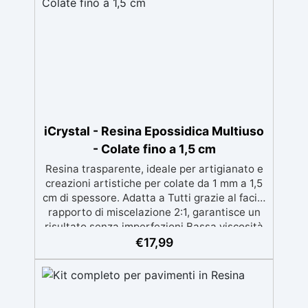
iCrystal - Resina Epossidica Multiuso
- Colate fino a 1,5 cm
Resina trasparente, ideale per artigianato e
creazioni artistiche per colate da 1 mm a 1,5
cm di spessore. Adatta a Tutti grazie al facile
rapporto di miscelazione 2:1, garantisce un
risultato senza imperfezioni Bassa viscosità
per colate senza bolle, compatibile con
€
17,99
legno, silicone, vetro, metallo e altri
materiali. Certificata post-catalisi atossica e
sicura per il contatto con la pelle, Bpa Free e
senza Solventi (Voc Free) Superficie lucida,