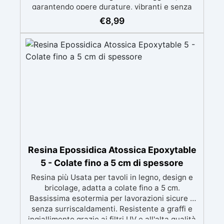
garantendo opere durature, vibranti e senza
ingiallimenti nel tempo Bassa viscosità e
€
8,99
formula anti-bolle per risultati impeccabili,
perfetti per colate di stampi e inglobamenti
Certificata Atossica post catalisi per contatto
con la pelle, BPA free e VoC Free
Resina Epossidica Atossica Epoxytable
5 - Colate fino a 5 cm di spessore
Resina più Usata per tavoli in legno, design e
bricolage, adatta a colate fino a 5 cm.
Bassissima esotermia per lavorazioni sicure e
senza surriscaldamenti. Resistente a graffi e
ingiallimento grazie ai filtri UV e all'alta qualità