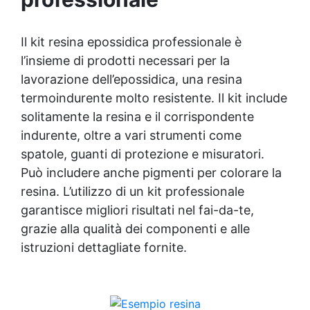
brillanti e delle finiture impeccabili per
creare opere d'arte uniche. Inoltre, i nostri
suggerimenti pratici ti aiuteranno a evitare
Il kit resina epossidica professionale è
gli errori comuni e a superare le sfide che si
l’insieme di prodotti necessari per la
presentano durante la manipolazione di
lavorazione dell’epossidica, una resina
questo affascinante materiale. Che tu voglia
creare gioielli in resina epossidica, realizzare
termoindurente molto resistente. Il kit include
quadri sbalorditivi o ideare oggetti decorativi
solitamente la resina e il corrispondente
unici, questo e-book sarà la tua guida
indurente, oltre a vari strumenti come
indispensabile. Lascia libero sfogo alla tua
spatole, guanti di protezione e misuratori.
creatività e padroneggia l'arte della resina
epossidica grazie ai nostri consigli da esperti
Può includere anche pigmenti per colorare la
e alle nostre dettagliate istruzioni. Scarica
resina. L’utilizzo di un kit professionale
subito "L'arte della resina epossidica:
garantisce migliori risultati nel fai-da-te,
suggerimenti e tecniche avanzate" per
scoprire i segreti di questa affascinante
grazie alla qualità dei componenti e alle
tecnica artistica. Sviluppa le tue abilità
istruzioni dettagliate fornite.
artistiche e crea opere uniche che
cattureranno il tuo pubblico. Non perdere
questa opportunità di diventare un esperto
di resina epossidica e di lasciare il tuo segno