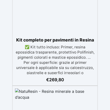
autolivellante e con filtri UV anti-
ingiallimento per una finitura durevole e
brillante.
Kit completo per pavimenti in Resina
✅ Kit tutto incluso: Primer, resina
epossidica trasparente, protettivo Polifinish,
pigmenti colorati e mastice epossidico. ✅
Per ogni superficie: grazie al primer
universale è applicabile sia su calcestruzzo,
piastrelle e superfici irregolari o
danneggiate. ✅ Facile da applicare: Video
€
269,80
Guida completa inclusa, 3 semplici passaggi,
dalla preparazione della superficie alla
finitura protettiva antigraffio. ✅ Risultati
professionali: Sistema autolivellante,
resistente ai raggi UV, duraturo e con finitura
lucida o satinata. ✅ Personalizzabile: