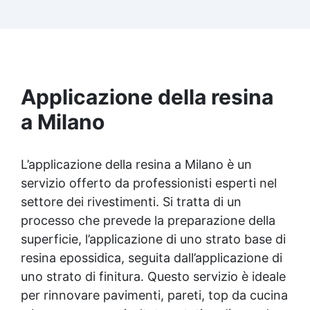
Facilissima da usare: rapporto di miscelazione
intuitivo basta mescolare i 2 componenti in
parti uguali Versatile e creativa: adatta per
colate, rivestimenti e colorabile a piacere.
Resistente : lucentezza duratura e alta
resistenza a graffi e umidità.
Applicazione della resina
a Milano
L’applicazione della resina a Milano è un
servizio offerto da professionisti esperti nel
settore dei rivestimenti. Si tratta di un
processo che prevede la preparazione della
superficie, l’applicazione di uno strato base di
resina epossidica, seguita dall’applicazione di
uno strato di finitura. Questo servizio è ideale
per rinnovare pavimenti, pareti, top da cucina