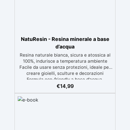
Disponibile in kit per metrature da 2m² a
100m², con una vasta gamma di pigmenti
selezionabili.
NatuResin - Resina minerale a base
d’acqua
Resina naturale bianca, sicura e atossica al
100%, indurisce a temperatura ambiente
Facile da usare senza protezioni, ideale per
creare gioielli, sculture e decorazioni
Formula eco-friendly a base d’acqua,
alternativa sicura alle resine tradizionali
€
14,99
Adatta anche ai bambini, perfetta per un
utilizzo in casa senza rischi Multiuso e
versatile, pronta in soli 30 minuti per
creazioni rapide e personalizzabili.