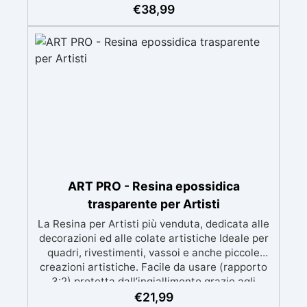
meccanica. Bassa viscosità per eliminare bolle
€
38,99
d'aria e ottenere finiture lisce. Sicura, atossica,
BPA/VOC free e certificata per il contatto
prolungato con la pelle.
ART PRO - Resina epossidica
trasparente per Artisti
La Resina per Artisti più venduta, dedicata alle
decorazioni ed alle colate artistiche Ideale per
quadri, rivestimenti, vassoi e anche piccole
creazioni artistiche. Facile da usare (rapporto
3:2) protetta dall’ingiallimento grazie agli
speciali filtri UV Formula densa : non cola via,
€
21,99