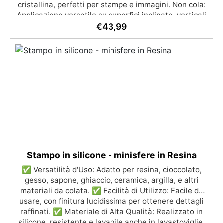
cristallina, perfetti per stampe e immagini. Non cola:
Applicazione versatile su superfici inclinate, verticali
o curve per dipinti e rivestimenti. Resistente
€
43,99
all'umidità con una superficie lucida e protettiva
adatta a qualsiasi ambiente. Sicura e inodore, priva
di solventi e BPA, ideale per un lavoro confortevole e
divertente
Stampo in silicone - minisfere in Resina
✅ Versatilità d'Uso: Adatto per resina, cioccolato,
gesso, sapone, ghiaccio, ceramica, argilla, e altri
materiali da colata. ✅ Facilità di Utilizzo: Facile da
usare, con finitura lucidissima per ottenere dettagli
raffinati. ✅ Materiale di Alta Qualità: Realizzato in
silicone, resistente e lavabile anche in lavastoviglie.