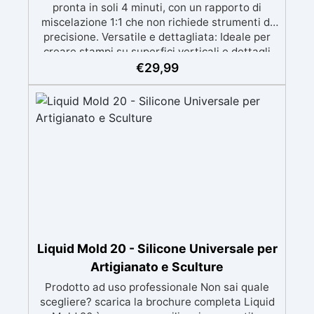
pronta in soli 4 minuti, con un rapporto di
miscelazione 1:1 che non richiede strumenti di
precisione. Versatile e dettagliata: Ideale per
creare stampi su superfici verticali e dettagli
intricati, compatibile con resine, gesso, cera,
€
29,99
metalli a bassa fusione, sapone e cemento.
Atossica e sicura: Formulazione inodore,
atossica e facile da maneggiare senza guanti o
mascherina. Alta resistenza e durabilità:
Consente oltre 50 tirature, con durezza Shore A
di 24 e minimo ritiro lineare (<0,1%). Pratica e
pulita: Antiaderente, non necessita di agenti
distaccanti né di pulizia degli strumenti dopo
l’uso.
Liquid Mold 20 - Silicone Universale per
Artigianato e Sculture
Prodotto ad uso professionale Non sai quale
scegliere? scarica la brochure completa Liquid