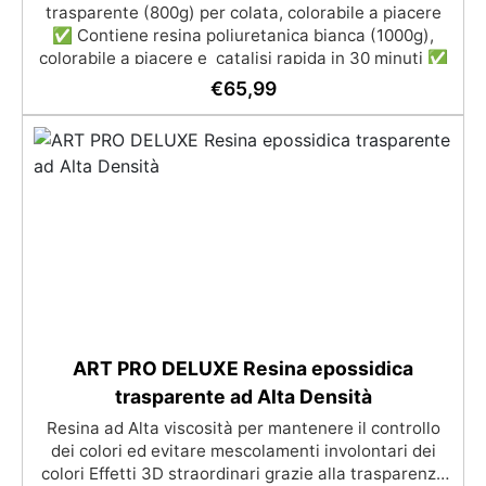
trasparente (800g) per colata, colorabile a piacere
✅ Contiene resina poliuretanica bianca (1000g),
colorabile a piacere e catalisi rapida in 30 minuti ✅
Gomma siliconica in pasta (500g), facile da usare con
€
65,99
miscelazione 1:1, perfetta per stampi personalizzati
✅ In Regalo: pasta colorante, stampo in silicone
riutilizzabile, e guanti in nitrile
ART PRO DELUXE Resina epossidica
trasparente ad Alta Densità
Resina ad Alta viscosità per mantenere il controllo
dei colori ed evitare mescolamenti involontari dei
colori Effetti 3D straordinari grazie alla trasparenza