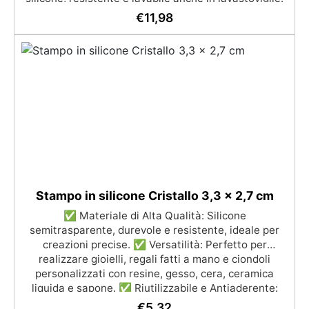
✅ Dimensioni Perfette: Oggetti riprodotti con un
€
11,98
diametro di 40 mm, ideali per creazioni precise. ✅
Perfetto per Fai da Te: Ideale per creare gioielli,
cabochon, cioccolatini e decorazioni personalizzate.
Stampo in silicone Cristallo 3,3 x 2,7 cm
✅ Materiale di Alta Qualità: Silicone
semitrasparente, durevole e resistente, ideale per
creazioni precise. ✅ Versatilità: Perfetto per
realizzare gioielli, regali fatti a mano e ciondoli
personalizzati con resine, gesso, cera, ceramica
liquida e sapone. ✅ Riutilizzabile e Antiaderente:
Facile da usare e pulire, garantendo risultati ottimali
€
5,32