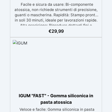
Facile e sicura da usare: Bi-componente
atossica, non richiede strumenti di precisione,
guanti o mascherina. Rapidità: Stampo pronto
in soli 30 minuti, ideale per lavorazioni rapide.
Alta precisione: Riproduce dettagli fini e
complessi con un risultato professionale.
€
29,99
Versatile: Compatibile con resina, gesso, cera,
metallo a basso punto di fusione, sapone e
cemento. Resistente e durevole: Consente oltre
50 tirature con materiali diversi, mantenendo
una durezza di 38 Shore A.
IGUM "FAST" - Gomma siliconica in
pasta atossica
Veloce e facile: Gomma siliconica in pasta