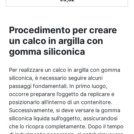
e duraturi. ✅ Resistenza alle Temperature:
Utilizzabile in un ampio intervallo di temperature, da
-40°C a +210°C. ✅ Facile Manutenzione: Pulizia
semplice senza l'uso di solventi aggressivi, per
Procedimento per creare
mantenere il materiale intatto nel tempo.
un calco in argilla con
gomma siliconica
Per realizzare un calco in argilla con gomma
siliconica, è necessario seguire alcuni
passaggi fondamentali. In primo luogo,
occorre preparare l’oggetto da replicare e
posizionarlo all’interno di un contenitore.
Successivamente, si deve versare la gomma
siliconica liquida sull’oggetto, assicurandosi
che lo ricopra completamente. Dopo il tempo