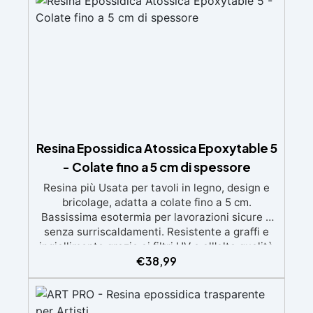
Certificata Atossica post catalisi per contatto
con la pelle, BPA free e VoC Free
Resina Epossidica Atossica Epoxytable 5
- Colate fino a 5 cm di spessore
Resina più Usata per tavoli in legno, design e
bricolage, adatta a colate fino a 5 cm.
Bassissima esotermia per lavorazioni sicure e
senza surriscaldamenti. Resistente a graffi e
ingiallimento grazie ai filtri UV e all'alta qualità
€
38,99
meccanica. Bassa viscosità per eliminare bolle
d'aria e ottenere finiture lisce. Sicura, atossica,
BPA/VOC free e certificata per il contatto
prolungato con la pelle.