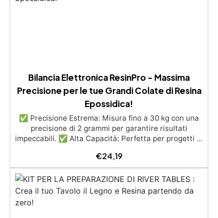
selezionabili.
Bilancia Elettronica ResinPro - Massima
Precisione per le tue Grandi Colate di Resina
Epossidica!
✅ Precisione Estrema: Misura fino a 30 kg con una
precisione di 2 grammi per garantire risultati
impeccabili. ✅ Alta Capacità: Perfetta per progetti di
grandi dimensioni come tavoli in resina, con capacità
€
24,19
fino a 30 kg. ✅ Efficienza Superiore: Minimizza il
rischio di esotermia e riduce gli errori per risultati
ottimali. ✅ Facilità d'Uso: Calibrata e semplice da
usare, ideale per lavorare con resina epossidica. ✅
Risparmio di Tempo: Misura e prepara la resina
velocemente per ottimizzare i tuoi progetti.