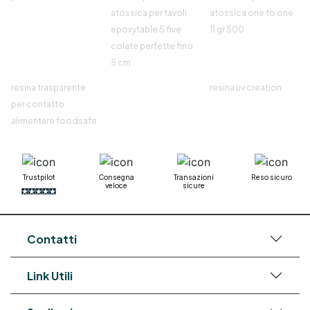
atossica per tavoli
atossica one to one
epoxytable 5 five
11 gr 500
colate perfette fino
5 cm
resina trasparente
resina uv creation
per contatto
alimentare foodsafe
Trustpilot
Consegna
Transazioni
Reso sicuro
veloce
sicure
Contatti
Link Utili