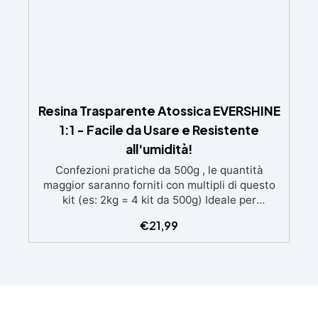
Resina Trasparente Atossica EVERSHINE
1:1 - Facile da Usare e Resistente
all'umidità!
Confezioni pratiche da 500g , le quantità
maggior saranno forniti con multipli di questo
kit (es: 2kg = 4 kit da 500g) Ideale per
principianti: a prova di errore, perfetta per chi
€
21,99
inizia. Sempre lucida: garantisce una finitura
brillante e uniforme in ogni condizione.
Facilissima da usare: rapporto di miscelazione
intuitivo basta mescolare i 2 componenti in
parti uguali Versatile e creativa: adatta per
colate, rivestimenti e colorabile a piacere.