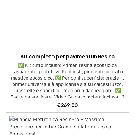
UV anti-ingiallimento per una finitura durevole e
brillante.
Kit completo per pavimenti in Resina
✅ Kit tutto incluso: Primer, resina epossidica
trasparente, protettivo Polifinish, pigmenti colorati e
mastice epossidico. ✅ Per ogni superficie: grazie al
primer universale è applicabile sia su calcestruzzo,
piastrelle e superfici irregolari o danneggiate. ✅
Facile da applicare: Video Guida completa inclusa, 3
semplici passaggi, dalla preparazione della superficie
€
269,80
alla finitura protettiva antigraffio. ✅ Risultati
professionali: Sistema autolivellante, resistente ai
raggi UV, duraturo e con finitura lucida o satinata. ✅
Personalizzabile: Disponibile in kit per metrature da
2m² a 100m², con una vasta gamma di pigmenti