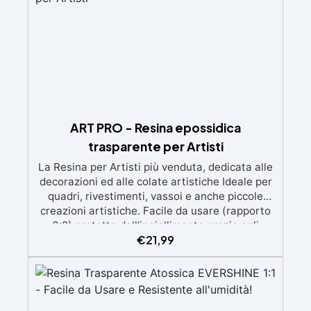
ART PRO - Resina epossidica
trasparente per Artisti
La Resina per Artisti più venduta, dedicata alle
decorazioni ed alle colate artistiche Ideale per
quadri, rivestimenti, vassoi e anche piccole
creazioni artistiche. Facile da usare (rapporto
3:2) protetta dall’ingiallimento grazie agli
€
21,99
speciali filtri UV Formula densa : non cola via,
mantenendo i design precisi e puliti. Indurisce
in 12-24h garantendo una superficie lucida e
brillante