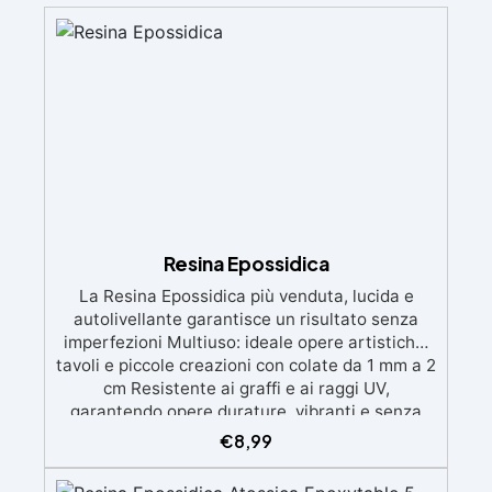
Resina Epossidica
La Resina Epossidica più venduta, lucida e
autolivellante garantisce un risultato senza
imperfezioni Multiuso: ideale opere artistiche,
tavoli e piccole creazioni con colate da 1 mm a 2
cm Resistente ai graffi e ai raggi UV,
garantendo opere durature, vibranti e senza
ingiallimenti nel tempo Bassa viscosità e
€
8,99
formula anti-bolle per risultati impeccabili,
perfetti per colate di stampi e inglobamenti