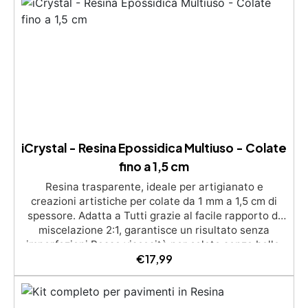
iCrystal - Resina Epossidica Multiuso - Colate
fino a 1,5 cm
Resina trasparente, ideale per artigianato e
creazioni artistiche per colate da 1 mm a 1,5 cm di
spessore. Adatta a Tutti grazie al facile rapporto di
miscelazione 2:1, garantisce un risultato senza
imperfezioni Bassa viscosità per colate senza bolle,
€
17,99
compatibile con legno, silicone, vetro, metallo e altri
materiali. Certificata post-catalisi atossica e sicura
per il contatto con la pelle, Bpa Free e senza Solventi
(Voc Free) Superficie lucida, autolivellante e con filtri