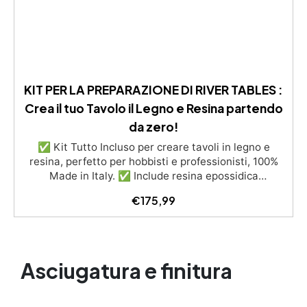
KIT PER LA PREPARAZIONE DI RIVER TABLES :
Crea il tuo Tavolo il Legno e Resina partendo
da zero!
✅ Kit Tutto Incluso per creare tavoli in legno e
resina, perfetto per hobbisti e professionisti, 100%
Made in Italy. ✅ Include resina epossidica
trasparente resistente ai raggi UV e con lunga
€
175,99
lavorabilità, per colate fino a 2 cm di spessore. ✅
Completo di materiali per la cassaforma: pellicola
distaccante "Shiny Shield e silicone atossico IGUM
per una sigillatura perfetta. ✅ Kit lucidante con
dischi abrasivi e pasta professionale EpoxyPolish per
Asciugatura e finitura
una finitura brillante e impeccabile. ✅ Disponibile in
tre versioni: Beginner (0,5 m²), Pro (1 m²) e XXL (2
m²), con istruzioni dettagliate per una creazione