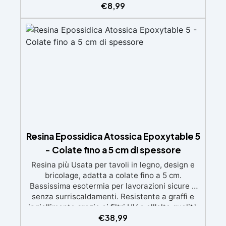
ingiallimenti nel tempo Bassa viscosità e
€
8,99
formula anti-bolle per risultati impeccabili,
perfetti per colate di stampi e inglobamenti
Certificata Atossica post catalisi per contatto
con la pelle, BPA free e VoC Free
Resina Epossidica Atossica Epoxytable 5
- Colate fino a 5 cm di spessore
Resina più Usata per tavoli in legno, design e
bricolage, adatta a colate fino a 5 cm.
Bassissima esotermia per lavorazioni sicure e
senza surriscaldamenti. Resistente a graffi e
ingiallimento grazie ai filtri UV e all'alta qualità
€
38,99
meccanica. Bassa viscosità per eliminare bolle