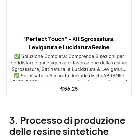
"Perfect Touch" - Kit Sgrossatura,
Levigatura e Lucidatura Resine
✅ Soluzione Completa: Comprende 3 sezioni per
soddisfare ogni esigenza di lavorazione della resina:
Sgrossatura, Satinatura, e Lucidatura & Levigatura.
✅ Sgrossatura Accurata: Include dischi ABRANET
(P120-P400) per modellare e dare forma agli oggetti
€
56,25
con precisione, favorendo l’aspirazione della polvere
di resina. ✅ Finitura Satinata: Set MICROSTAR
(P800-P1500) per ottenere superfici opache e
satinate, ideali per rifiniture delicate. ✅ Lucidatura
Perfetta: Set ABRALON (P500-P4000) con crema
3. Processo di produzione
EpoxyPolish per una lucidatura impeccabile e una
superficie liscia e brillante. ✅ Facile da Usare:
delle resine sintetiche
Include istruzioni dettagliate, ideali per utenti di ogni