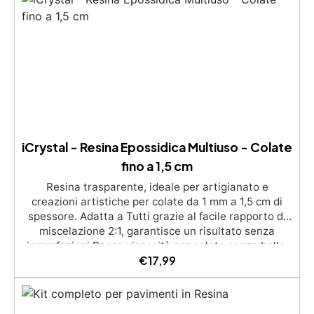
iCrystal - Resina Epossidica Multiuso - Colate
fino a 1,5 cm
Resina trasparente, ideale per artigianato e
creazioni artistiche per colate da 1 mm a 1,5 cm di
spessore. Adatta a Tutti grazie al facile rapporto di
miscelazione 2:1, garantisce un risultato senza
imperfezioni Bassa viscosità per colate senza bolle,
€
17,99
compatibile con legno, silicone, vetro, metallo e altri
materiali. Certificata post-catalisi atossica e sicura
per il contatto con la pelle, Bpa Free e senza Solventi
(Voc Free) Superficie lucida, autolivellante e con filtri