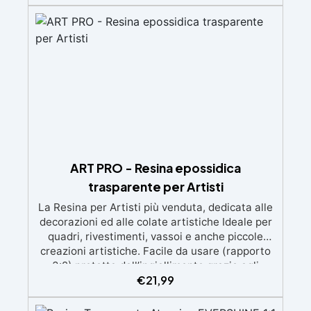
d'aria e ottenere finiture lisce. Sicura, atossica,
BPA/VOC free e certificata per il contatto
prolungato con la pelle.
ART PRO - Resina epossidica
trasparente per Artisti
La Resina per Artisti più venduta, dedicata alle
decorazioni ed alle colate artistiche Ideale per
quadri, rivestimenti, vassoi e anche piccole
creazioni artistiche. Facile da usare (rapporto
3:2) protetta dall’ingiallimento grazie agli
€
21,99
speciali filtri UV Formula densa : non cola via,
mantenendo i design precisi e puliti. Indurisce
in 12-24h garantendo una superficie lucida e