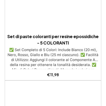
selezionabili.
Set di paste coloranti per resine epossidiche
- 5 COLORANTI
✅ Set Completo di 5 Colori: Include Bianco (20 ml),
Nero, Rosso, Giallo e Blu (25 ml ciascuno). ✅ Facilità
di Utilizzo: Aggiungi il colorante al Componente A
della resina per ottenere la tonalità desiderata. ✅
Mix di Colori Personalizzati: Mescola i colori per
€
11,98
ottenere sfumature uniche, come il rosa mescolando
Rosso e Bianco. ✅ Percentuale di Utilizzo: Da 1%
(semitrasparente) a 5% (colore intenso e coprente),
senza superare il 5% per garantire una catalisi
perfetta. ✅ Compatibilità: Non compatibile con
resine poliuretaniche Resin Pro, ideale per resine
epossidiche.