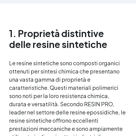
parti uguali Versatile e creativa: adatta per
colate, rivestimenti e colorabile a piacere.
Resistente : lucentezza duratura e alta
resistenza a graffi e umidità.
1. Proprietà distintive
delle resine sintetiche
Le resine sintetiche sono composti organici
ottenuti per sintesi chimica che presentano
una vasta gamma di proprietà e
caratteristiche. Questi materiali polimerici
sono noti per la loro resistenza chimica,
durata e versatilità. Secondo RESIN PRO,
leader nel settore delle resine epossidiche, le
resine sintetiche offrono eccellenti
prestazioni meccaniche e sono ampiamente