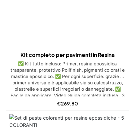
UV anti-ingiallimento per una finitura durevole e
brillante.
Kit completo per pavimenti in Resina
✅ Kit tutto incluso: Primer, resina epossidica
trasparente, protettivo Polifinish, pigmenti colorati e
mastice epossidico. ✅ Per ogni superficie: grazie al
primer universale è applicabile sia su calcestruzzo,
piastrelle e superfici irregolari o danneggiate. ✅
Facile da applicare: Video Guida completa inclusa, 3
semplici passaggi, dalla preparazione della superficie
€
269,80
alla finitura protettiva antigraffio. ✅ Risultati
professionali: Sistema autolivellante, resistente ai
raggi UV, duraturo e con finitura lucida o satinata. ✅
Personalizzabile: Disponibile in kit per metrature da
2m² a 100m², con una vasta gamma di pigmenti