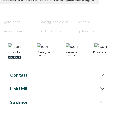
gerola alta
castiglione olona
brunello
morazzone
induno olona
golasecca
Trustpilot
Consegna
Transazioni
Reso sicuro
veloce
sicure
Contatti
Link Utili
Su di noi