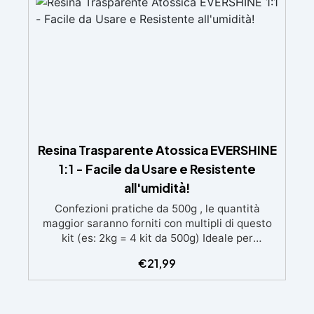
brillante
Resina Trasparente Atossica EVERSHINE
1:1 - Facile da Usare e Resistente
all'umidità!
Confezioni pratiche da 500g , le quantità
maggior saranno forniti con multipli di questo
kit (es: 2kg = 4 kit da 500g) Ideale per
principianti: a prova di errore, perfetta per chi
€
21,99
inizia. Sempre lucida: garantisce una finitura
brillante e uniforme in ogni condizione.
Facilissima da usare: rapporto di miscelazione
intuitivo basta mescolare i 2 componenti in