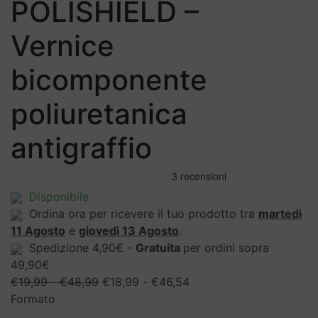
POLISHIELD –
Vernice
bicomponente
poliuretanica
antigraffio
Disponibile
Ordina ora per ricevere il tuo prodotto tra
martedì
11 Agosto
e
giovedì 13 Agosto
.
Spedizione 4,90€ -
Gratuita
per ordini sopra
49,90€
Fascia
Fascia
€
19,99
-
€
48,99
€
18,99
-
€
46,54
di
di
Formato
prezzo:
prezzo: