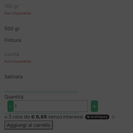
100 gr
da
da
€19,99
€18,99
a
a
€48,99
€46,54
500 gr
Finitura
Lucida
Satinata
Quantità
POLISHIELD
-
+
-
Vernice
bicomponente
Aggiungi al carrello
poliuretanica