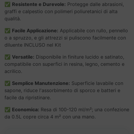
✅
Resistente e Durevole:
Protegge dalle abrasioni,
antigraffio
graffi e calpestio con polimeri poliuretanici di alta
quantità
qualità.
✅
Facile Applicazione:
Applicabile con rullo, pennello
o a spruzzo, e gli attrezzi si puliscono facilmente con
diluente INCLUSO nel Kit
✅
Versatile:
Disponibile in finiture lucido e satinato,
compatibile con superfici in resina, legno, cemento e
acrilico.
✅
Semplice Manutenzione:
Superficie lavabile con
sapone, riduce l'assorbimento di sporco e batteri e
facile da ripristinare.
✅
Economica:
Resa di 100-120 ml/m²; una confezione
da 0.5L copre circa 4 m² con una mano.