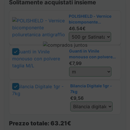
Solitamente acquistati insieme
POLISHIELD - Vernice
bicomponente
poliuretanica antigraffio
46.54€
Guanti in Vinile
monouso con polvere
taglia M/L
€
7,99
Bilancia Digitale 1gr -
7kg
€
9,56
Prezzo totale:
63.21€