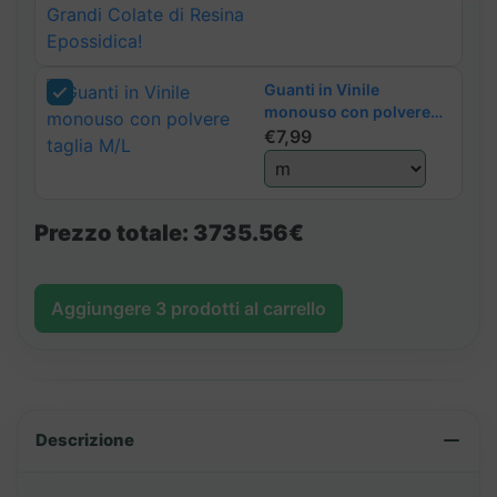
Epossidica!
Guanti in Vinile
monouso con polvere
taglia M/L
€
7,99
Prezzo totale:
3735.56€
Aggiungere
3
prodotti al carrello
Descrizione