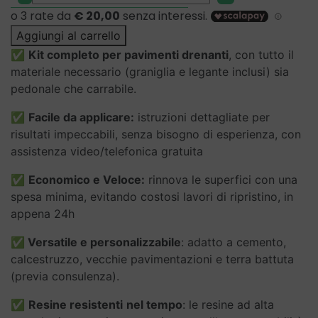
-
KIT
COMPLETO
Aggiungi al carrello
PER
✅
Kit completo per pavimenti drenanti
, con tutto il
PAVIMENTO
materiale necessario (graniglia e legante inclusi) sia
DRENANTE
pedonale che carrabile.
IN
✅
Facile da applicare:
istruzioni dettagliate per
CIOTTOLI
risultati impeccabili, senza bisogno di esperienza, con
E
assistenza video/telefonica gratuita
RESINA
quantità
✅
Economico e Veloce:
rinnova le superfici con una
spesa minima, evitando costosi lavori di ripristino, in
appena 24h
✅
Versatile e personalizzabile
: adatto a cemento,
calcestruzzo, vecchie pavimentazioni e terra battuta
(previa consulenza).
✅
Resine resistenti
nel tempo
: le resine ad alta