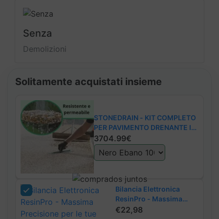
Senza
Demolizioni
Solitamente acquistati insieme
STONEDRAIN - KIT COMPLETO
PER PAVIMENTO DRENANTE IN
CIOTTOLI E RESINA
3704.99€
Bilancia Elettronica
ResinPro - Massima
Precisione per le tue
€
22,98
Grandi Colate di Resina