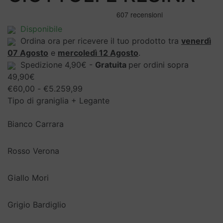
Disponibile
Ordina ora per ricevere il tuo prodotto tra
venerdì
07 Agosto
e
mercoledì 12 Agosto
.
Spedizione 4,90€ -
Gratuita
per ordini sopra
49,90€
Fascia
€
60,00
-
€
5.259,99
di
Tipo di graniglia + Legante
prezzo:
Bianco Carrara
da
€60,00
a
Rosso Verona
€5.259,99
Giallo Mori
Grigio Bardiglio