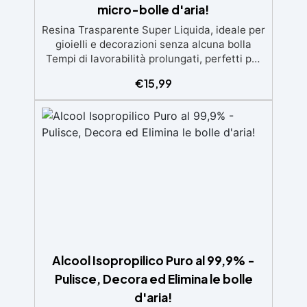
micro-bolle d'aria!
Resina Trasparente Super Liquida, ideale per
gioielli e decorazioni senza alcuna bolla
Tempi di lavorabilità prolungati, perfetti per
eliminare tutte le microbolle Trasparente,
€
15,99
resistente all'ingiallimento per colate da
2mm fino a 2 cm, minimizzando le bolle d'aria
per risultati impeccabili. Compatibile con
coloranti in pasta o polvere, permettendo
personalizzazioni uniche Sicura, BPA Free,
inodore e certificata atossica post-catalisi,
perfetta per creazioni destinate al contatto
diretto con la pelle.
Alcool Isopropilico Puro al 99,9% -
Pulisce, Decora ed Elimina le bolle
d'aria!