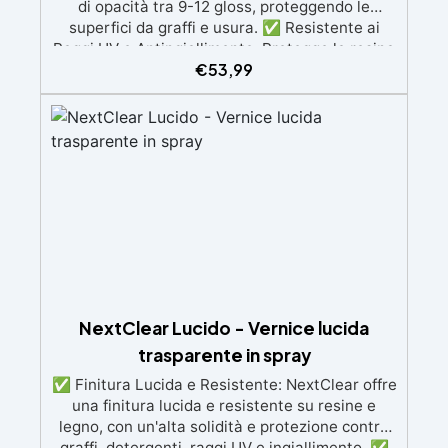
di opacità tra 9-12 gloss, proteggendo le
superfici da graffi e usura. ✅ Resistente ai
Raggi UV e Antingiallimento: Protegge la resina
€
53,99
e il legno dai danni dei raggi UV e previene
l’ingiallimento, mantenendo la trasparenza nel
tempo. ✅ Facile Applicazione: Viene fornito in
formato spray e si applica facilmente con 2
mani leggere, a distanza di 2-3 ore l'una
dall'altra, per una finitura uniforme. ✅
Essiccazione Completa in 48 Ore: La vernice
raggiunge la sua essiccazione completa dopo
48 ore, con una durata di utilizzo del prodotto
di 24 ore dopo l'attivazione della bomboletta.
✅ Lucidatura Opzionale: Dopo 72 ore, è
possibile lucidare la superficie per una
brillantezza aggiuntiva, utilizzando grana 2000-
NextClear Lucido - Vernice lucida
3000 e EpoxyPolish.
trasparente in spray
✅ Finitura Lucida e Resistente: NextClear offre
una finitura lucida e resistente su resine e
legno, con un'alta solidità e protezione contro
graffi, detergenti, raggi UV e ingiallimento. ✅