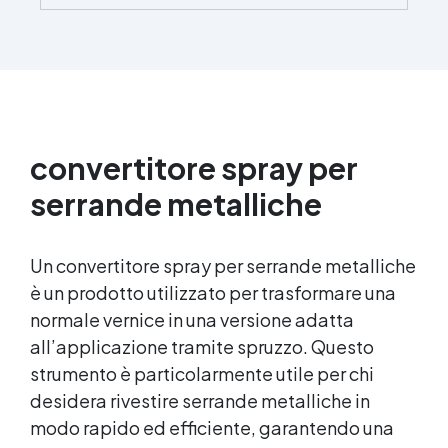
atmosferici, detergenti aggressivi, alcol e
idrocarburi, garantendo una protezione a lungo
termine. ✅ Filtri UV Integrati: La formulazione
evita l'ingiallimento, mantenendo una
brillantezza costante nel tempo, ideale per uso
interno ed esterno. ✅ Applicazione Facile e
Uniforme: Si ancorano perfettamente a
convertitore spray per
qualsiasi superficie, senza colature, anche con
un'applicazione singola. ✅ Versatilità: Ideale
serrande metalliche
per diverse superfici, tra cui resina, legno,
metallo e plastica, migliorando aspetto e
resistenza.
Un convertitore spray per serrande metalliche
è un prodotto utilizzato per trasformare una
normale vernice in una versione adatta
all’applicazione tramite spruzzo. Questo
strumento è particolarmente utile per chi
desidera rivestire serrande metalliche in
modo rapido ed efficiente, garantendo una