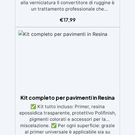
alla verniciatura Il convertitore di ruggine è
un trattamento professionale che
neutralizza la ruggine esistente,
€
17,99
trasformandola in uno strato nero protettivo
e stabile. In un solo passaggio blocca la
corrosione, sigilla la superficie e la rende
pronta per essere verniciata o trattata
ulteriormente. ⭐ Caratteristiche principali
⚙️ Convertitore + primer in un solo prodotto
🧲 Reazione chimica attiva: trasforma la
ruggine in una base solida, nera e protettiva
🧴 Formato spray da 400 ml per
un’applicazione uniforme e veloce 🧱 Adatto
a tutti i metalli ferrosi: acciaio, ferro, ghisa,
lamiere 💧 Resistente all’umidità e agli
Kit completo per pavimenti in Resina
agenti atmosferici ⏱ Asciugatura rapida –
verniciabile dopo ca. 3 ore 🔒 Protegge a
✅ Kit tutto incluso: Primer, resina
lungo termine da ossidazione e nuova
epossidica trasparente, protettivo Polifinish,
formazione di ruggine 💡 Perché scegliere
pigmenti colorati e accessori per la
Rust Converter Spray 🔩 Blocca la ruggine
miscelazione. ✅ Per ogni superficie: grazie
all’origine Reagisce chimicamente
al primer universale è applicabile sia su