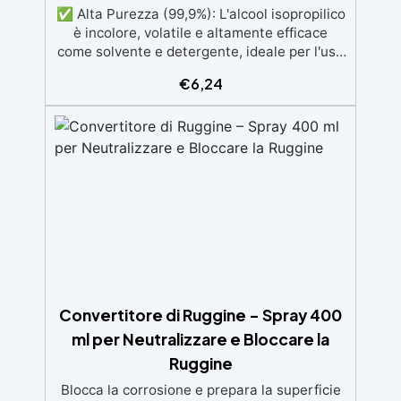
✅ Alta Purezza (99,9%): L'alcool isopropilico
è incolore, volatile e altamente efficace
come solvente e detergente, ideale per l'uso
con resine e polimeri. ✅ Pulizia Efficace:
€
6,24
Rimuove facilmente sporco e residui da
resine e superfici senza lasciare tracce,
perfetto per preparare superfici e
attrezzature. ✅ Effetti Decorativi: Spruzzato
sulla resina, aiuta a eliminare le bolle d'aria e
a creare effetti decorativi unici, come celle e
venature. ✅ Versatilità: Utilizzabile anche
per la pulizia di dispositivi elettronici, la
rimozione di macchie da tessuti e legno, e in
applicazioni industriali. ✅ Precauzioni di
Sicurezza: Estremamente infiammabile, deve
essere utilizzato in ambienti ben ventilati e
Convertitore di Ruggine – Spray 400
lontano da fonti di calore o fiamme.
ml per Neutralizzare e Bloccare la
Ruggine
Blocca la corrosione e prepara la superficie